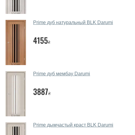
Да. Мы консультируем покупателей
по телефону
,
через мессенджеры, онлайн чат или непосредственно
в нашем салоне-магазине.
Prime дуб натуральный BLK Darumi
Какие основные особенности и
преимущества ваших межкомнатных
4155
₴
дверей?
Каркас полотна межкомнатных дверей производится
из евробруса (собственной сушки), который
покрывается МДФ накладками толщиной 20 мм.
Prime дуб мембау Darumi
Благодаря такой толщине МДФ, вся конструкция
выходит очень крепкой и надежной.
3887
₴
Какие дверные полотна посоветуете?
Наши рекомендации зависят от необходимых
параметров, Вашего бюджета и других факторов.
Подбор дверных полотен ведется индивидуально для
Prime дымчастый краст BLK Darumi
каждого посетителя.