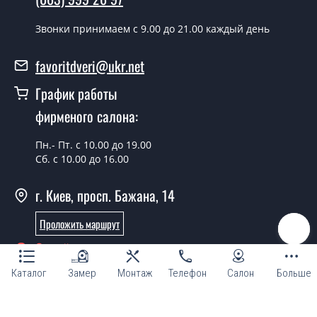
воскресенья.
Звонки принимаем c 9.00 до 21.00 каждый день
Сколько стоит установка дверей
Рим?
favoritdveri@ukr.net
Стоимость установки дверей Рим - от 1800 грн.
График работы
Можно на сегодня вызвать
фирменого салона:
замерщика?
Пн.- Пт. с 10.00 до 19.00
Да можно.
Сб. с 10.00 до 16.00
У вас есть в наличии готовые
г. Киев, просп. Бажана, 14
дверные полотна?
Проложить маршрут
Да, мы имеем большой ассортимент готовых дверных
полотен.
Онлайн консультант
Вы делаете нестандартные двери?
Каталог
Замер
Монтаж
Телефон
Салон
Больше
Да, мы можем изготовить межкомнатные двери
нестандартных размеров.