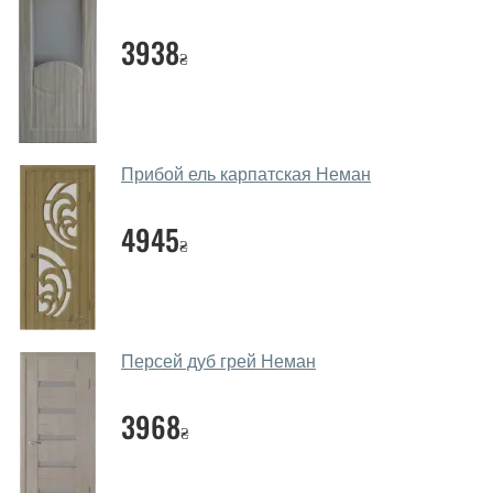
Помогаете ли вы выбрать дверные
3938
₴
полотна?
Да. Мы консультируем покупателей
по телефону
,
через мессенджеры, онлайн чат или непосредственно
в нашем салоне-магазине.
Прибой ель карпатская Неман
Какие основные особенности и
преимущества ваших межкомнатных
4945
₴
дверей?
Каркас полотна межкомнатных дверей производится
из евробруса (собственной сушки), который
покрывается МДФ накладками толщиной 20 мм.
Персей дуб грей Неман
Благодаря такой толщине МДФ, вся конструкция
выходит очень крепкой и надежной.
3968
₴
Какие дверные полотна посоветуете?
Наши рекомендации зависят от необходимых