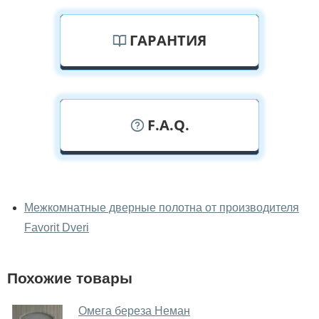
ГАРАНТИЯ
F.A.Q.
У вас можно посмотреть дверные
полотна вживую?
Межкомнатные дверные полотна от производителя
Favorit Dveri
Да, можно посмотреть дверные полотна в нашем
фирменном салоне-магазине.
У вас большой магазин?
Похожие товары
Да, у нас большой выбор межкомнатных и входных
Омега береза Неман
дверей.