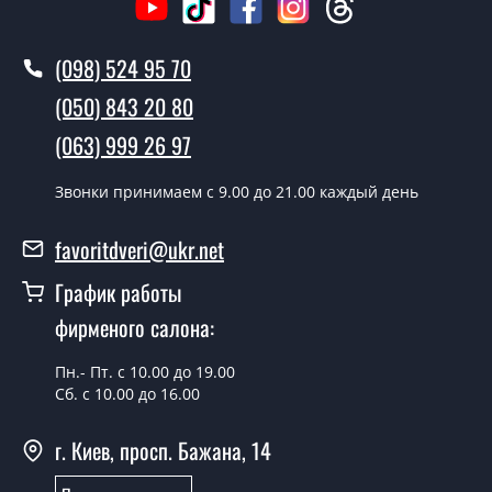
Вызов замерщика-консультанта стоит 500 грн.
Вы производите установку дверных
(098) 524 95 70
полотен?
(050) 843 20 80
Да производим. Монтаж дверных полотен
(063) 999 26 97
производится согласно очереди, во все дни кроме
воскресенья.
Звонки принимаем c 9.00 до 21.00 каждый день
Сколько стоит установка дверей RV
01 дуб нордический?
favoritdveri@ukr.net
Стоимость установки дверей RV 01 дуб нордический -
График работы
от 1800 грн.
фирменого салона:
Можно на сегодня вызвать
замерщика?
Пн.- Пт. с 10.00 до 19.00
Сб. с 10.00 до 16.00
Да можно.
г. Киев, просп. Бажана, 14
У вас есть в наличии готовые
дверные полотна?