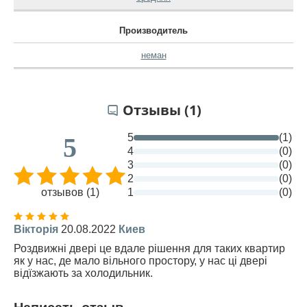
Производитель
неман
Отзывы (1)
5
(1)
5
4
(0)
3
(0)
2
(0)
отзывов (1)
1
(0)
Вікторія
20.08.2022
Киев
Роздвижні двері це вдале рішення для таких квартир
як у нас, де мало вільного простору, у нас ці двері
відїзжають за холодильник.