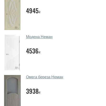
Помогаете ли вы выбрать дверные
4945
₴
полотна?
Да. Мы консультируем покупателей
по телефону
,
через мессенджеры, онлайн чат или непосредственно
в нашем салоне-магазине.
Модена Неман
Какие основные особенности и
преимущества ваших межкомнатных
4536
₴
дверей?
Каркас полотна межкомнатных дверей производится
из евробруса (собственной сушки), который
покрывается МДФ накладками толщиной 20 мм.
Омега береза Неман
Благодаря такой толщине МДФ, вся конструкция
выходит очень крепкой и надежной.
3938
₴
Какие дверные полотна посоветуете?
Наши рекомендации зависят от необходимых