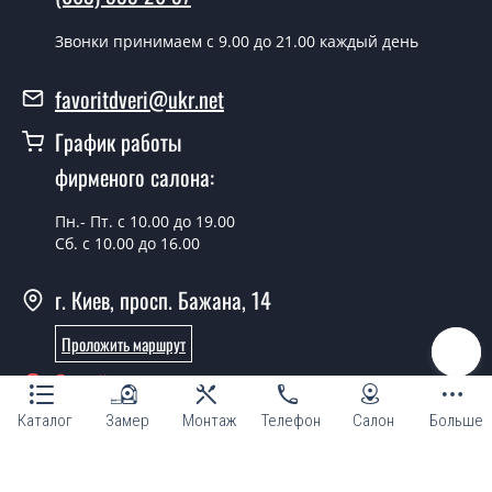
воскресенья.
Звонки принимаем c 9.00 до 21.00 каждый день
Сколько стоит установка дверей
Сабрина орех шоколадный-дуб
favoritdveri@ukr.net
золотой?
График работы
Стоимость установки дверей Сабрина орех
фирменого салона:
шоколадный-дуб золотой - от 1800 грн.
Можно на сегодня вызвать
Пн.- Пт. с 10.00 до 19.00
Сб. с 10.00 до 16.00
замерщика?
Да можно.
г. Киев, просп. Бажана, 14
У вас есть в наличии готовые
Проложить маршрут
дверные полотна?
Онлайн консультант
Да, мы имеем большой ассортимент готовых дверных
Каталог
Замер
Монтаж
Телефон
Салон
Больше
полотен.
Вы делаете нестандартные двери?