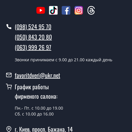
Вызов замерщика-консультанта стоит 500 грн.
Вы производите установку дверных
(098) 524 95 70
полотен?
(050) 843 20 80
Да производим. Монтаж дверных полотен
(063) 999 26 97
производится согласно очереди, во все дни кроме
воскресенья.
Звонки принимаем c 9.00 до 21.00 каждый день
Сколько стоит установка дверей
Selesta дуб боровой сатин белый?
favoritdveri@ukr.net
Стоимость установки дверей Selesta дуб боровой
График работы
сатин белый - от 1800 грн.
фирменого салона:
Можно на сегодня вызвать
замерщика?
Пн.- Пт. с 10.00 до 19.00
Сб. с 10.00 до 16.00
Да можно.
г. Киев, просп. Бажана, 14
У вас есть в наличии готовые