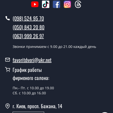
Вызов замерщика-консультанта стоит 500 грн.
Вы производите установку дверных
(098) 524 95 70
полотен?
(050) 843 20 80
Да производим. Монтаж дверных полотен
(063) 999 26 97
производится согласно очереди, во все дни кроме
воскресенья.
Звонки принимаем c 9.00 до 21.00 каждый день
Сколько стоит установка дверей
Selesta венге панга сатин бронза?
favoritdveri@ukr.net
Стоимость установки дверей Selesta венге панга
График работы
сатин бронза - от 1800 грн.
фирменого салона:
Можно на сегодня вызвать
замерщика?
Пн.- Пт. с 10.00 до 19.00
Сб. с 10.00 до 16.00
Да можно.
г. Киев, просп. Бажана, 14
У вас есть в наличии готовые
дверные полотна?