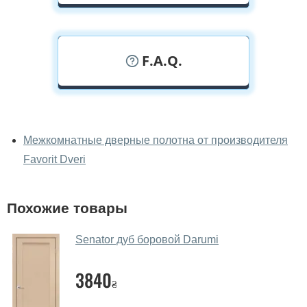
F.A.Q.
У вас можно посмотреть дверные
полотна вживую?
Межкомнатные дверные полотна от производителя
Favorit Dveri
Да, можно посмотреть дверные полотна в нашем
фирменном салоне-магазине.
У вас большой магазин?
Похожие товары
Да, у нас большой выбор межкомнатных и входных
Senator дуб боровой Darumi
дверей.
Помогаете ли вы выбрать дверные
3840
₴
полотна?