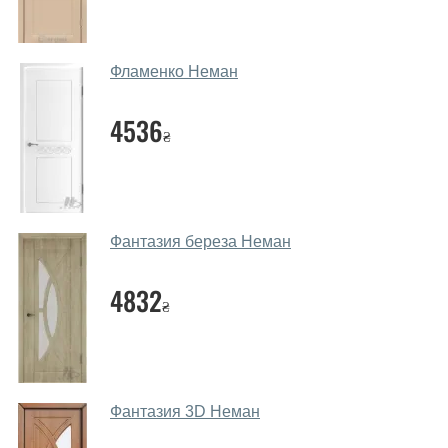
Да. Мы консультируем покупателей
по телефону
,
через мессенджеры, онлайн чат или непосредственно
в нашем салоне-магазине.
Фламенко Неман
Какие основные особенности и
преимущества ваших межкомнатных
4536
₴
дверей?
Каркас полотна межкомнатных дверей производится
из евробруса (собственной сушки), который
покрывается МДФ накладками толщиной 20 мм.
Фантазия береза Неман
Благодаря такой толщине МДФ, вся конструкция
выходит очень крепкой и надежной.
4832
₴
Какие дверные полотна посоветуете?
Наши рекомендации зависят от необходимых
параметров, Вашего бюджета и других факторов.
Подбор дверных полотен ведется индивидуально для
Фантазия 3D Неман
каждого посетителя.