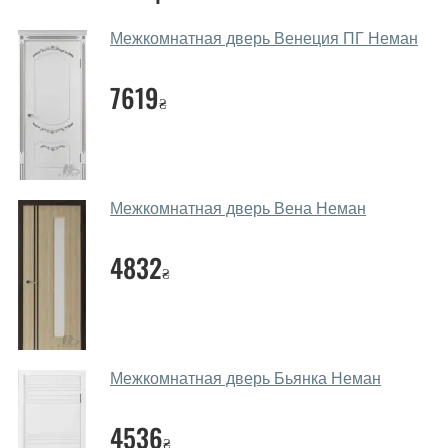
Да, у нас большой выбор межкомнатных и входных
Межкомнатная дверь Венеция ПГ Неман
дверей.
Помогаете ли вы выбрать дверные
7619
₴
полотна?
Да. Мы консультируем покупателей
по телефону
,
через мессенджеры, онлайн чат или непосредственно
в нашем салоне-магазине.
Межкомнатная дверь Вена Неман
Какие основные особенности и
преимущества ваших межкомнатных
4832
₴
дверей?
Каркас полотна межкомнатных дверей производится
из евробруса (собственной сушки), который
покрывается МДФ накладками толщиной 20 мм.
Межкомнатная дверь Бьянка Неман
Благодаря такой толщине МДФ, вся конструкция
выходит очень крепкой и надежной.
4536
₴