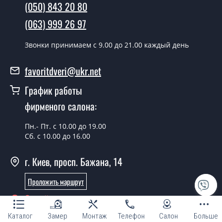
(050) 843 20 80
Да производим. Монтаж дверных полотен
(063) 999 26 97
производится согласно очереди, во все дни кроме
воскресенья.
Звонки принимаем c 9.00 до 21.00 каждый день
Сколько стоит установка дверей
Венеция ПО?
favoritdveri@ukr.net
Стоимость установки дверей Венеция ПО - от 1800
График работы
грн.
фирменого салона:
Можно на сегодня вызвать
замерщика?
Пн.- Пт. с 10.00 до 19.00
Сб. с 10.00 до 16.00
Да можно.
г. Киев, просп. Бажана, 14
У вас есть в наличии готовые
дверные полотна?
Проложить маршрут
Да, мы имеем большой ассортимент готовых дверных
Онлайн консультант
полотен.
Каталог
Замер
Монтаж
Телефон
Салон
Больше