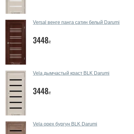
Да. Мы консультируем покупателей
по телефону
,
через мессенджеры, онлайн чат или непосредственно
в нашем салоне-магазине.
Versal венге панга сатин белый Darumi
Какие основные особенности и
преимущества ваших межкомнатных
3448
₴
дверей?
Каркас полотна межкомнатных дверей производится
из евробруса (собственной сушки), который
покрывается МДФ накладками толщиной 20 мм.
Vela дымчастый краст BLK Darumi
Благодаря такой толщине МДФ, вся конструкция
выходит очень крепкой и надежной.
3448
₴
Какие дверные полотна посоветуете?
Наши рекомендации зависят от необходимых
параметров, Вашего бюджета и других факторов.
Подбор дверных полотен ведется индивидуально для
Vela орех бургун BLK Darumi
каждого посетителя.