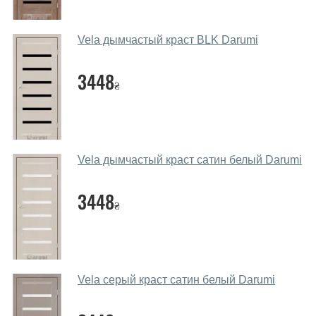
через мессенджеры, онлайн чат или непосредственно
в нашем салоне-магазине.
Vela дымчастый краст BLK Darumi
Какие основные особенности и
преимущества ваших межкомнатных
3448
₴
дверей?
Каркас полотна межкомнатных дверей производится
из евробруса (собственной сушки), который
покрывается МДФ накладками толщиной 20 мм.
Vela дымчастый краст сатин белый Darumi
Благодаря такой толщине МДФ, вся конструкция
выходит очень крепкой и надежной.
3448
₴
Какие дверные полотна посоветуете?
Наши рекомендации зависят от необходимых
параметров, Вашего бюджета и других факторов.
Подбор дверных полотен ведется индивидуально для
Vela серый краст сатин белый Darumi
каждого посетителя.