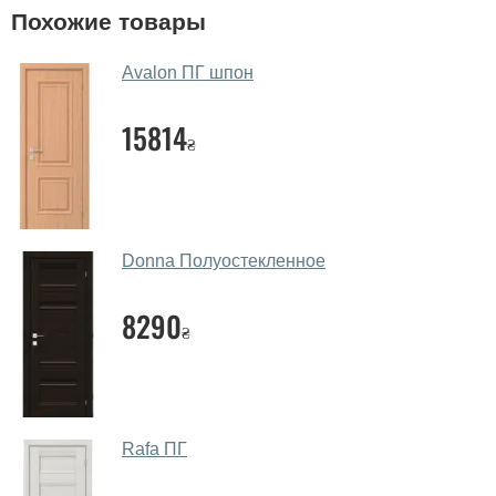
У вас большой магазин?
Похожие товары
Да, у нас большой выбор межкомнатных и входных
Avalon ПГ шпон
дверей.
Помогаете ли вы выбрать дверные
15814
₴
полотна?
Да. Мы консультируем покупателей
по телефону
,
через мессенджеры, онлайн чат или непосредственно
в нашем салоне-магазине.
Donna Полуостекленное
Какие основные особенности и
преимущества ваших межкомнатных
8290
₴
дверей?
Каркас полотна межкомнатных дверей производится
из евробруса (собственной сушки), который
покрывается МДФ накладками толщиной 20 мм.
Rafa ПГ
Благодаря такой толщине МДФ, вся конструкция
выходит очень крепкой и надежной.