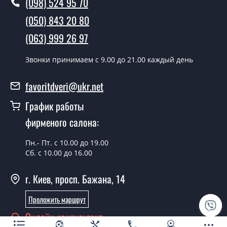
(098) 524 95 70
полотен?
(050) 843 20 80
Да производим. Монтаж дверных полотен
(063) 999 26 97
производится согласно очереди, во все дни кроме
воскресенья.
Звонки принимаем c 9.00 до 21.00 каждый день
Сколько стоит установка дверей Irida
ПО1?
favoritdveri@ukr.net
Стоимость установки дверей Irida ПО1 - от 1800 грн.
График работы
Можно на сегодня вызвать
фирменого салона:
замерщика?
Пн.- Пт. с 10.00 до 19.00
Да можно.
Сб. с 10.00 до 16.00
У вас есть в наличии готовые
г. Киев, просп. Бажана, 14
дверные полотна?
Проложить маршрут
Да, мы имеем большой ассортимент готовых дверных
полотен.
Онлайн консультант