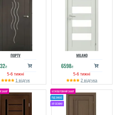
ПОРТУ
MILANO
32
6598
₴
₴
1
2