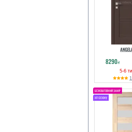
ANGEL
8290
₴