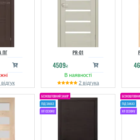
A ПГ
PR-01
4509
46
₴
1
2