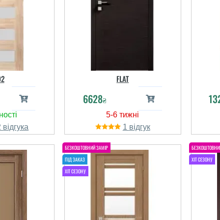
02
FLAT
6628
13
₴
2
1