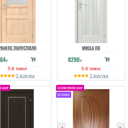
Георгий
PRAKTIC ПОЛУСТЕКЛО
MIKELA ПО
читати всі відгуки
84
8290
₴
₴
2
2