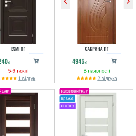
ESMI ПГ
САБРИНА ПГ
240
4945
₴
₴
1
2