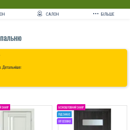
ОН
САЛОН
БІЛЬШЕ
спальню

и. Детальніше: