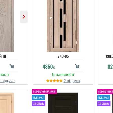
Й ПГ
VND-05
COL
4850
82
₴
2
2