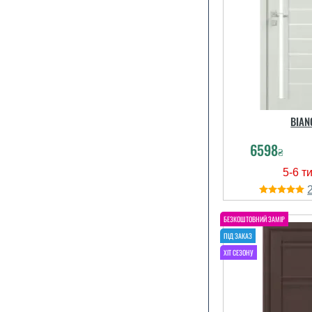
BIAN
6598
₴