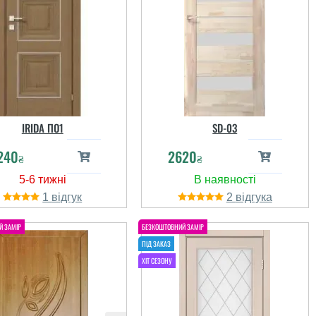
IRIDA ПО1
SD-03
240
2620
₴
₴
1
2