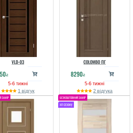
VLD-03
COLOMBO ПГ
50
8290
₴
₴
1
2