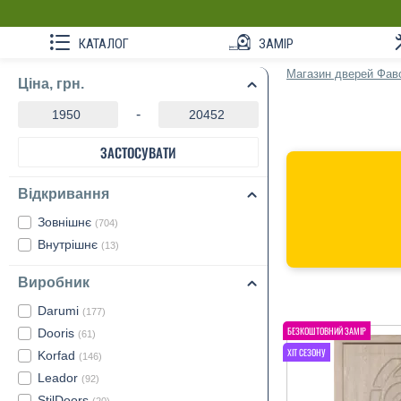
КАТАЛОГ
ЗАМІР
Магазин дверей Фав
Ціна, грн.
-
ЗАСТОСУВАТИ
Відкривання
Зовнішнє
(704)
Внутрішнє
(13)
Виробник
Darumi
(177)
Dooris
(61)
Korfad
(146)
Leador
(92)
StilDoors