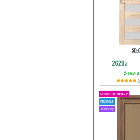
SD-
2620
₴