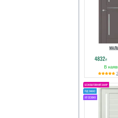
МАЛЬ
4832
₴