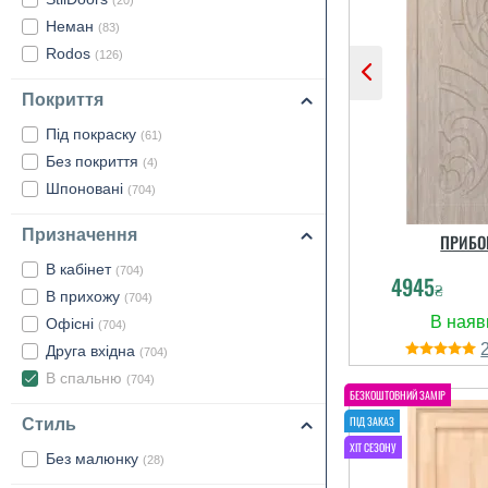
(20)
Неман
(83)
Rodos
(126)
Покриття
Під покраску
(61)
Без покриття
(4)
Шпоновані
(704)
Призначення
ПРИБО
В кабінет
(704)
4945
₴
В прихожу
(704)
Офісні
(704)
Друга вхідна
(704)
В спальню
(704)
Стиль
Без малюнку
(28)