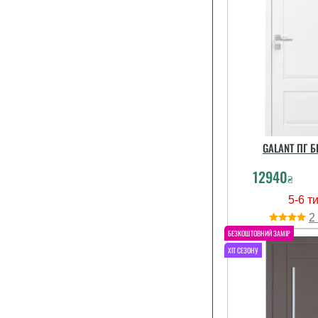
Пользова
оставил ком
читати вс
GALANT ПГ 
12940
₴
2