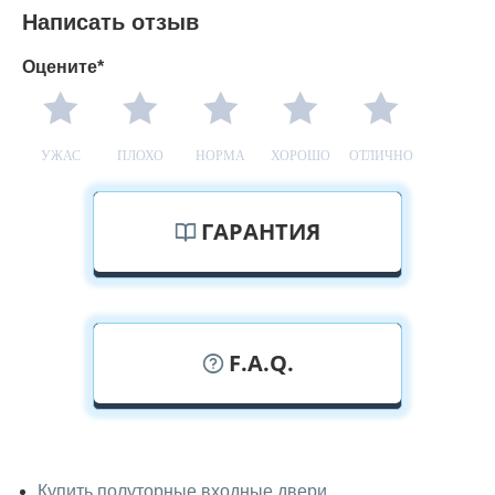
Написать отзыв
Оцените*
УЖАС
ПЛОХО
НОРМА
ХОРОШО
ОТЛИЧНО
ГАРАНТИЯ
F.A.Q.
У вас можно посмотреть полуторные
двери вживую?
Купить полуторные входные двери