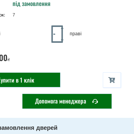
під замовлення
ок:
7
і
праві
00
₴
упити в 1 клік
Допомога менеджера
замовлення дверей