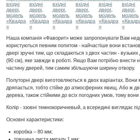
Наша компанія «Фаворит» може запропонувати Вам недор
користуються певним попитом - найчастіше вони встанов
двері зручні тим, що складаються з двох частин - вузьких
(90 см), яке завжди в роботі. Якщо Вам потрібно внести 
частину дверей, тим самим збільшуючи ширину отвору.
Полуторні двері виготовляються в двох варіантах. Вони 
дряпається, тобто стійке до атмосферних явищ. Або ж дв
дерева, також стійкими до всіх погодних умов, тому вони 
Колір - ззовні темнокоричневый, а всередині виглядає пі
Основні характеристики:
коробка – 80 мм;
товщина листа металу 1 мм;