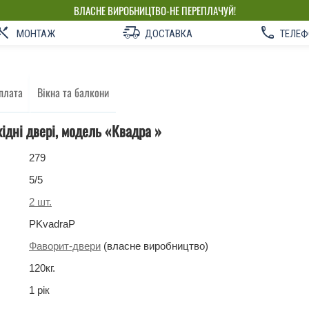
ВЛАСНЕ ВИРОБНИЦТВО-НЕ ПЕРЕПЛАЧУЙ!
МОНТАЖ
ДОСТАВКА
ТЕЛЕФ
плата
Вікна та балкони
хідні двері, модель «Квадра »
279
5
/5
2
шт.
PKvadraP
Фаворит-двери
(власне виробництво)
120
кг
.
1 рік