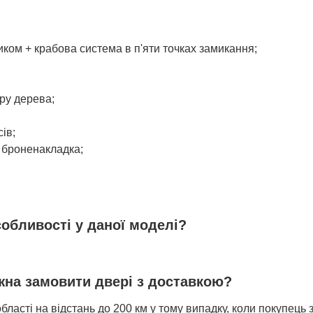
иком + крабова система в п'яти точках замикання;
уру дерева;
ів;
а броненакладка;
собливості у даної моделі?
ожна замовити двері з доставкою?
бласті на відстань до 200 км у тому випадку, коли покупець