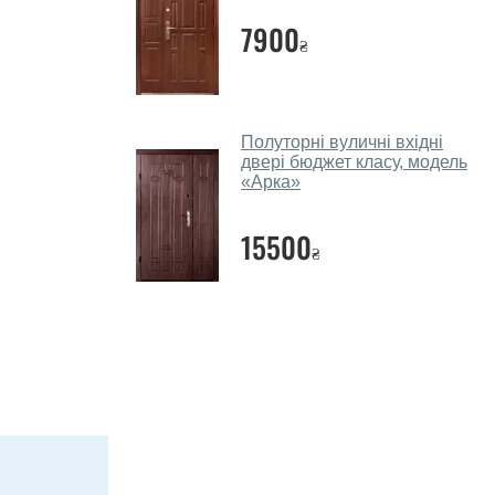
7900
₴
Полуторні вуличні вхідні
двері бюджет класу, модель
«Арка»
15500
₴