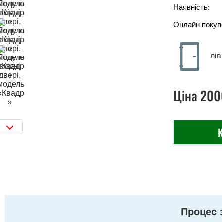
Наявність:
Онлайн покуп
лів
Ціна
200
К
Процес 