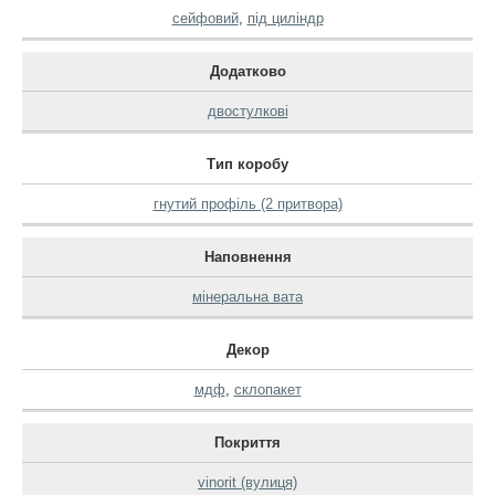
сейфовий
,
під циліндр
Додатково
двостулкові
Тип коробу
гнутий профіль (2 притвора)
Наповнення
мінеральна вата
Декор
мдф
,
склопакет
Покриття
vinorit (вулиця)