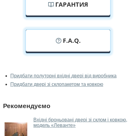
ГАРАНТИЯ
F.A.Q.
У вас можна подивитися двері з
ковокою наживо?
Придбати полуторні вхідні двері від виробника
Придбати двері зі склопакетом та ковкою
Так, можна подивитися двері з ковокою у нашому
фірмовому салоні-магазині.
У вас великий магазин?
Рекомендуємо
Так, у нас великий вибір міжкімнатних та вхідних
Вхідні броньовані двері зі склом і ковкою,
дверей.
модель «Леванте»
Чи допомагаєте ви вибрати двері з