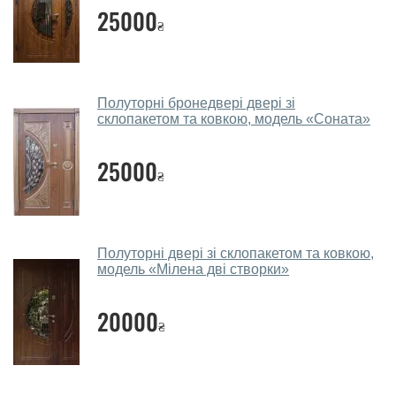
25000
ковокою?
₴
Так. Ми консультуємо покупців
по телефону
, через
месенджери, онлайн-чат або безпосередньо в нашому
салоні-магазині.
Полуторні бронедвері двері зі
склопакетом та ковкою, модель «Соната»
Які двері з ковокою порадите?
Наші рекомендації залежать від необхідних
25000
₴
параметрів, бюджету та інших факторів. Підбір дверей
зі склопакетом та куванням проводиться
індивідуально для кожного відвідувача.
Полуторні двері зі склопакетом та ковкою,
Заміри дверей робите?
модель «Мілена дві створки»
Так, робимо. Наші фахівці можуть зробити замір та
20000
консультацію на виїзді. Кожен співробітник має із
₴
собою каталоги кольорів та візерунків. Після виміру та
консультації Ви можете оформити заявку, не
відвідуючи наш офіс.