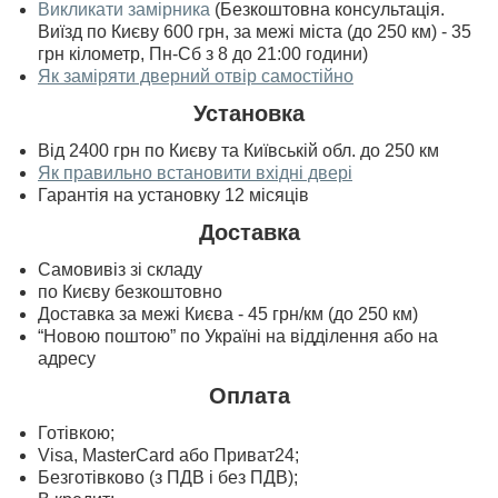
Викликати замірника
(Безкоштовна консультація.
Виїзд по Києву 600 грн, за межі міста (до 250 км) - 35
грн кілометр, Пн-Сб з 8 до 21:00 години)
Як заміряти дверний отвір самостійно
Установка
Від 2400 грн по Києву та Київській обл. до 250 км
Як правильно встановити вхідні двері
Гарантія на установку 12 місяців
Доставка
Самовивіз зі складу
по Києву безкоштовно
Доставка за межі Києва - 45 грн/км (до 250 км)
“Новою поштою” по Україні на відділення або на
адресу
Оплата
Готівкою;
Visa, MasterСard або Приват24;
Безготівково (з ПДВ і без ПДВ);