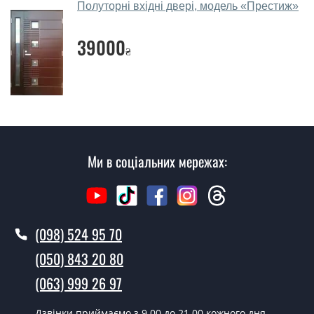
Полуторні вхідні двері, модель «Престиж»
Скільки коштує викликати замірника?
Виклик замірника-консультанта коштує 450 грн.
39000
₴
Ви робите установку дверей зі
склопакетом та куванням?
Так робимо. Монтаж дверей зі склопакетом та
куванням проводиться згідно з чергою, у всі дні крім
неділі.
Ми в соціальних мережах:
Скільки коштує установка дверей
Дуос?
Вартість встановлення дверей Дуос - від 1600 грн.
(098) 524 95 70
Як швидко можете встановити двері
(050) 843 20 80
Дуос?
(063) 999 26 97
У той самий день протягом кількох годин, за умови
наявності їх на складі, чи наступного дня.
Дзвінки приймаємо з 9.00 до 21.00 кожного дня