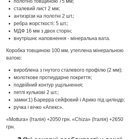
полотно товщиною 75 мм;
сталевий лист 2 мм;
антизрізи на полотні 2 шт.;
ребра жорсткості: 5 шт.;
МДФ 16 мм з двох сторін;
внутрішнє наповнення - мінеральна вата.
Коробка товщиною 100 мм, утеплена мінеральною
ватою:
вироблена з гнутого сталевого профілю (2 мм);
молоткове протиударне покриття;
подвійний контур ущільнення;
петлі кулькові 2 шт.;
замки:1) Барерра сейфовий і Арико під циліндр;
ручка і вічко «Апекс».
«Mottura» (Італія) +2050 грн. «Chiza» (Італія) +2650
грн.