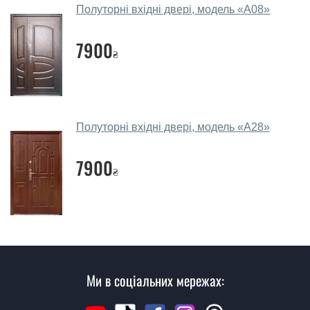
Так, робимо. Наші фахівці можуть зробити замір та
Полуторні вхідні двері, модель «А08»
консультацію на виїзді. Кожен співробітник має із
собою каталоги кольорів та візерунків. Після виміру та
7900
консультації Ви можете оформити заявку, не
₴
відвідуючи наш офіс.
Скільки коштує викликати замірника?
Виклик замірника-консультанта коштує 450 грн.
Полуторні вхідні двері, модель «А28»
Ви робите установку вуличних
7900
дверей?
₴
Так робимо. Монтаж вуличних дверей проводиться
згідно з чергою, у всі дні крім неділі.
Скільки коштує установка дверей
PPrestig?
Ми в соціальних мережах:
Вартість встановлення дверей PPrestig - від 1600 грн.
Як швидко можете встановити двері