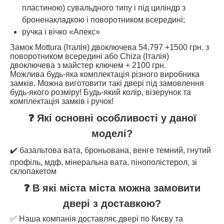
пластиною) сувальдного типу і під циліндр з
броненакладкою і поворотником всередині;
ручка і вічко «Апекс»
Замок Mottura (Італія) двоключева 54.797 +1500 грн. з
поворотником всередині або Chiza (Італія)
двоключева з майстер ключем + 2100 грн.
Можлива будь-яка комплектація різного виробника
замків. Можна виготовити такі двері під замовлення
будь-якого розміру! Будь-який колір, візерунок та
комплектація замків і ручок!
❓ Які основні особливості у даної
моделі?
✔️ базальтова вата, броньована, венге темний, гнутий
профіль, мдф, мінеральна вата, пінополістерол, зі
склопакетом
❓ В які міста міста можна замовити
двері з доставкою?
✅ Наша компанія доставляє двері по Києву та