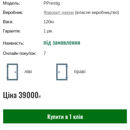
Модель:
PPrestig
Виробник:
Фаворит-двери
(власне виробництво)
Вага:
120
кг
.
Гарантія:
1 рік
під замовлення
Наявність:
Онлайн покупок:
7
ліві
праві
Ціна
39000
₴
Купити в 1 клік