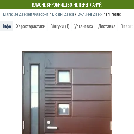
ВЛАСНЕ ВИРОБНИЦТВО-НЕ ПЕРЕПЛАЧУЙ!
Магазин дверей Фаворит
/
Вхідні двері
/
Вуличні двері
/
PPrestig
Інфо
Характеристики
Відгуки (1)
Установка
Доставка
Оплата