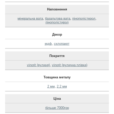
Наповнення
мінеральна вата
,
базальтова вата
,
пінополістерол
,
пінополістирол
Декор
мдф
,
склопакет
Покриття
vinorit (вулиця)
,
vinorit (вулична плівка)
Товщина металу
2 мм
,
2.2 мм
Ціна
більше 7000грн