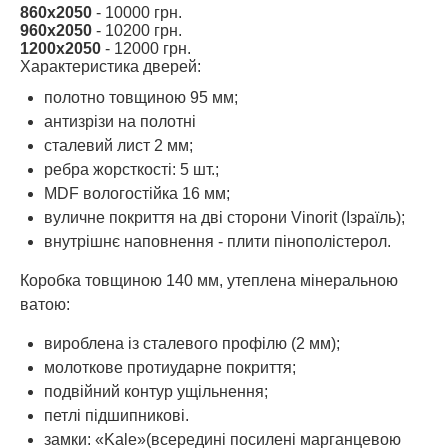
860х2050
- 10000 грн.
960х2050
- 10200 грн.
1200х2050
- 12000 грн.
Характеристика дверей:
полотно товщиною 95 мм;
антизрізи на полотні
сталевий лист 2 мм;
ребра жорсткості: 5 шт.;
MDF вологостійка 16 мм;
вуличне покриття на дві сторони Vinorit (Ізраїль);
внутрішнє наповнення - плити пінополістерол.
Коробка товщиною 140 мм, утеплена мінеральною
ватою:
вироблена із сталевого профілю (2 мм);
молоткове протиударне покриття;
подвійний контур ущільнення;
петлі підшипникові.
замки: «Kale»(всередині посилені марганцевою