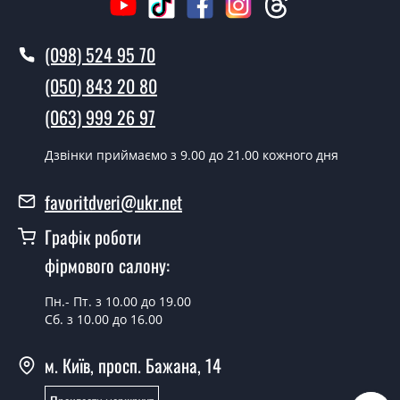
PPrestig?
У той самий день протягом кількох годин, за умови
(098) 524 95 70
наявності їх на складі, чи наступного дня.
(050) 843 20 80
Чи можна на сьогодні викликати
(063) 999 26 97
замірника?
Дзвінки приймаємо з 9.00 до 21.00 кожного дня
Так можна.
У вас є в наявності готові вуличні
favoritdveri@ukr.net
двері?
Графік роботи
Так, ми маємо великий асортимент готових вуличних
фірмового салону:
дверей.
Яка вартість найдешевших вуличних
Пн.- Пт. з 10.00 до 19.00
Сб. з 10.00 до 16.00
дверей?
Від 5200 грн.
м. Київ, просп. Бажана, 14
Потрібні вуличні двері економ класу,