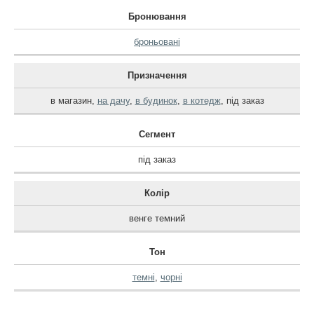
Бронювання
броньовані
Призначення
в магазин
,
на дачу
,
в будинок
,
в котедж
,
під заказ
Сегмент
під заказ
Колір
венге темний
Тон
темні
,
чорні