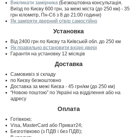
Викликати замірника
(Безкоштовна консультація.
Виїзд по Києву 600 грн, за межі міста (до 250 км) - 35
грн кілометр, Пн-Сб з 8 до 21:00 години)
Як заміряти дверний отвір самостійно
Установка
Від 2400 грн по Києву та Київській обл. до 250 км
Як правильно встановити вхідні двері
Гарантія на установку 12 місяців
Доставка
Самовивіз зі складу
по Києву безкоштовно
Доставка за межі Києва - 45 грн/км (до 250 км)
“Новою поштою” по Україні на відділення або на
адресу
Оплата
Готівкою;
Visa, MasterСard або Приват24;
Безготівково (з ПДВ і без ПДВ);