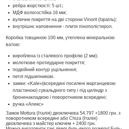
ребра жорсткості: 5 шт.;
МДФ вологостійка 16 мм;
вуличне покриття на дві сторони Vinorit (Ізраїль);
внутрішнє наповнення - плити пінополістирол.
Коробка товщиною 100 мм, утеплена мінеральною
ватою:
вироблена із сталевого профілю (2 мм);
молоткове протиударне покриття;
подвійний контур ущільнення;
петлі підшипникові.
замки: «Kale»(всередині посилені марганцевою
пластиною) сувальдного типу і під циліндр з
броненакладкою і поворотником всередині;
ручка «Апекс»
Замок Mottura (Італія) двоключева 54.797 +1800 грн. з
поворотником всередині або Chiza (Італія)
двоключева з майстер ключем + 2400 грн.
Можна виготовити такі двері будь-якого розміру! Будь-