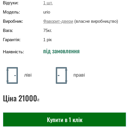
Відгуки:
1
шт.
Модель:
urio
Виробник:
Фаворит-двери
(власне виробництво)
Вага:
75
кг
.
Гарантія:
1 рік
під замовлення
Наявність:
ліві
праві
Ціна
21000
₴
Купити в 1 клік