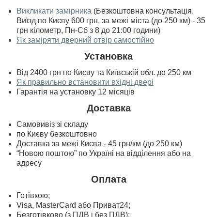
Викликати замірника
(Безкоштовна консультація.
Виїзд по Києву 600 грн, за межі міста (до 250 км) - 35
грн кілометр, Пн-Сб з 8 до 21:00 години)
Як заміряти дверний отвір самостійно
Установка
Від 2400 грн по Києву та Київській обл. до 250 км
Як правильно встановити вхідні двері
Гарантія на установку 12 місяців
Доставка
Самовивіз зі складу
по Києву безкоштовно
Доставка за межі Києва - 45 грн/км (до 250 км)
“Новою поштою” по Україні на відділення або на
адресу
Оплата
Готівкою;
Visa, MasterСard або Приват24;
Безготівково (з ПДВ і без ПДВ);