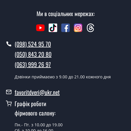
Скільки коштує установка дверей
Ріо?
Ми в соціальних мережах:
Вартість встановлення дверей Ріо - від 1600 грн.
Як швидко можете встановити двері
Ріо?
(098) 524 95 70
У той самий день протягом кількох годин, за умови
(050) 843 20 80
наявності їх на складі, чи наступного дня.
(063) 999 26 97
Чи можна на сьогодні викликати
замірника?
Дзвінки приймаємо з 9.00 до 21.00 кожного дня
Так можна.
favoritdveri@ukr.net
У вас є в наявності готові двері з
Графік роботи
ковокою?
фірмового салону:
Так, ми маємо великий асортимент готових дверей зі
склопакетом та куванням.
Пн.- Пт. з 10.00 до 19.00
Сб. з 10.00 до 16.00