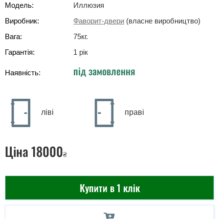
Модель:
Иллюзия
Виробник:
Фаворит-двери
(власне виробництво)
Вага:
75
кг
.
Гарантія:
1 рік
під замовлення
Наявність:
ліві
праві
Ціна
18000
₴
Купити в 1 клік