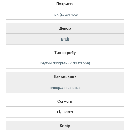
Покриття
пвх (квартира)
Декор
мдф
Тип коробу
гнутий профіль (2 притвора)
Наповнення
мінеральна вата
Сегмент
під заказ
Колір