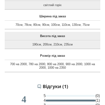
світлий горіх
Ширина під заказ
70см
,
78см
,
80см
,
90см
,
100см
,
110см
,
130см
,
75см
Висота під заказ
190см
,
200см
,
210см
,
235см
Розмір під заказ
700 на 2000
,
780 на 2000
,
800 на 2000
,
900 на 2000
,
1000 на
2000
,
1000 на 2350
Відгуки (1)
5
(0)
4
4
(1)