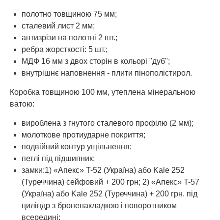
полотно товщиною 75 мм;
сталевий лист 2 мм;
антизрізи на полотні 2 шт.;
ребра жорсткості: 5 шт.;
МДФ 16 мм з двох сторін в кольорі "дуб";
внутрішнє наповнення - плити пінополістирол.
Коробка товщиною 100 мм, утеплена мінеральною
ватою:
вироблена з гнутого сталевого профілю (2 мм);
молоткове протиударне покриття;
подвійний контур ущільнення;
петлі під підшипник;
замки:1) «Апекс» T-52 (Україна) або Kale 252
(Туреччина) сейфовий + 200 грн; 2) «Апекс» T-57
(Україна) або Kale 252 (Туреччина) + 200 грн. під
циліндр з броненакладкою і поворотником
всередині;