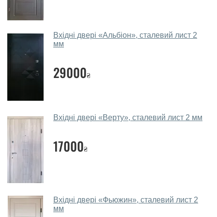
салоні-магазині.
Які двері вхідні порадите?
Вхідні двері «Альбіон», сталевий лист 2
Наші рекомендації залежать від необхідних
мм
параметрів, бюджету та інших факторів. Підбір
вхідних дверей проводиться індивідуально для
29000
₴
кожного відвідувача.
Заміри дверей робите?
Так, робимо. Наші фахівці можуть зробити замір та
Вхідні двері «Верту», сталевий лист 2 мм
консультацію на виїзді. Кожен співробітник має із
собою каталоги кольорів та візерунків. Після виміру та
17000
консультації Ви можете оформити заявку, не
₴
відвідуючи наш офіс.
Скільки коштує викликати замірника?
Виклик замірника-консультанта коштує 450 грн.
Вхідні двері «Фьюжин», сталевий лист 2
мм
Ви робите установку вхідних дверей?