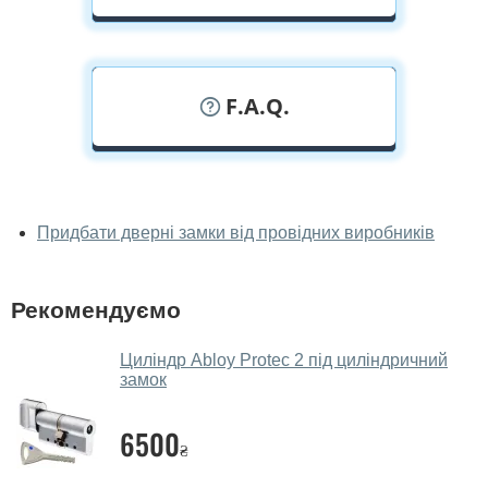
F.A.Q.
У вас можна подивитися замки
наживо?
Придбати дверні замки від провідних виробників
Так, можна подивитися замки у нашому фірмовому
салоні-магазині.
Рекомендуємо
У вас великий магазин?
Циліндр Abloy Protec 2 під циліндричний
Так, у нас великий вибір міжкімнатних та вхідних
замок
дверей.
6500
Чи допомагаєте ви вибрати замки?
₴
Так. Ми консультуємо покупців
по телефону
, через