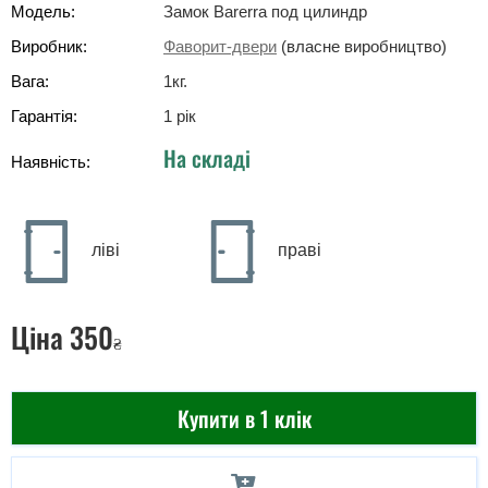
Модель:
Замок Barerra под цилиндр
Виробник:
Фаворит-двери
(власне виробництво)
Вага:
1
кг
.
Гарантія:
1 рік
На складі
Наявність:
ліві
праві
Ціна
350
₴
Купити в 1 клік