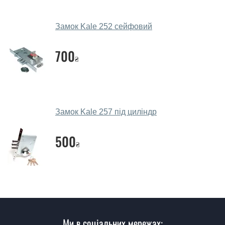
месенджери, онлайн-чат або безпосередньо в нашому
салоні-магазині.
Замок Kale 252 сейфовий
Які замки порадите?
700
₴
Наші рекомендації залежать від необхідних
параметрів, бюджету та інших факторів. Підбір
дверних замків проводиться індивідуально для
кожного відвідувача.
Замок Kale 257 під циліндр
Заміри дверей робите?
500
Так, робимо. Наші фахівці можуть зробити замір та
₴
консультацію на виїзді. Кожен співробітник має із
собою каталоги кольорів та візерунків. Після виміру та
консультації Ви можете оформити заявку, не
відвідуючи наш офіс.
Скільки коштує викликати замірника?
Ми в соціальних мережах:
Виклик замірника-консультанта коштує 450 грн.