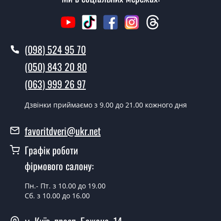
Ви робите установку дверних замків?
Так робимо. Монтаж дверних замків проводиться
(098) 524 95 70
згідно з чергою, у всі дні крім неділі.
(050) 843 20 80
Скільки коштує установка дверей
Замок Barerra під циліндр?
(063) 999 26 97
Вартість встановлення дверей Замок Barerra під
Дзвінки приймаємо з 9.00 до 21.00 кожного дня
циліндр - від 1600 грн.
Як швидко можете встановити двері
favoritdveri@ukr.net
Замок Barerra під циліндр?
Графік роботи
У той самий день протягом кількох годин, за умови
фірмового салону:
наявності їх на складі, чи наступного дня.
Пн.- Пт. з 10.00 до 19.00
Чи можна на сьогодні викликати
Сб. з 10.00 до 16.00
замірника?
Так можна.