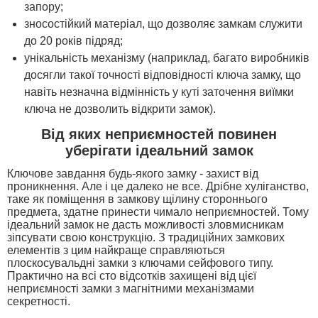
запору;
зносостійкий матеріал, що дозволяє замкам служити
до 20 років підряд;
унікальність механізму (наприклад, багато виробників
досягли такої точності відповідності ключа замку, що
навіть незначна відмінність у куті заточення виїмки
ключа не дозволить відкрити замок).
Від яких неприємностей повинен
уберігати ідеальний замок
Ключове завдання будь-якого замку - захист від
проникнення. Але і це далеко не все. Дрібне хуліганство,
таке як поміщення в замкову щілину стороннього
предмета, здатне принести чимало неприємностей. Тому
ідеальний замок не дасть можливості зловмисникам
зіпсувати свою конструкцію. З традиційних замкових
елементів з цим найкраще справляються
плоскосувальдні замки з ключами сейфового типу.
Практично на всі сто відсотків захищені від цієї
неприємності замки з магнітними механізмами
секретності.