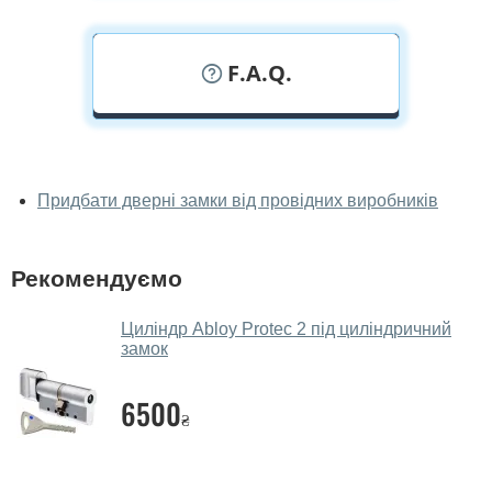
F.A.Q.
У вас можна подивитися замки
наживо?
Придбати дверні замки від провідних виробників
Так, можна подивитися замки у нашому фірмовому
салоні-магазині.
Рекомендуємо
У вас великий магазин?
Циліндр Abloy Protec 2 під циліндричний
Так, у нас великий вибір міжкімнатних та вхідних
замок
дверей.
6500
Чи допомагаєте ви вибрати замки?
₴
Так. Ми консультуємо покупців
по телефону
, через
месенджери, онлайн-чат або безпосередньо в нашому