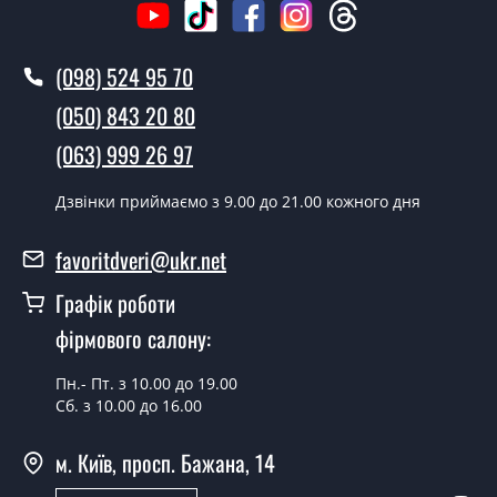
Ви робите установку дверних замків?
Так робимо. Монтаж дверних замків проводиться
(098) 524 95 70
згідно з чергою, у всі дні крім неділі.
(050) 843 20 80
Скільки коштує установка дверей
Замок Ельбор під циліндр?
(063) 999 26 97
Вартість встановлення дверей Замок Ельбор під
Дзвінки приймаємо з 9.00 до 21.00 кожного дня
циліндр - від 1600 грн.
Як швидко можете встановити двері
favoritdveri@ukr.net
Замок Ельбор під циліндр?
Графік роботи
У той самий день протягом кількох годин, за умови
фірмового салону:
наявності їх на складі, чи наступного дня.
Пн.- Пт. з 10.00 до 19.00
Чи можна на сьогодні викликати
Сб. з 10.00 до 16.00
замірника?
м. Київ, просп. Бажана, 14
Так можна.