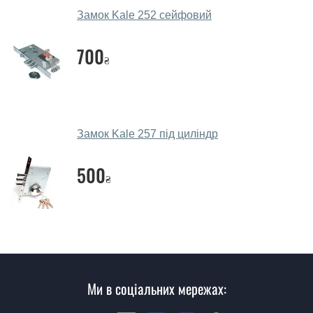
салоні-магазині.
Замок Kale 252 сейфовий
Які замки порадите?
700
₴
Наші рекомендації залежать від необхідних
параметрів, бюджету та інших факторів. Підбір
дверних замків проводиться індивідуально для
кожного відвідувача.
Замок Kale 257 під циліндр
Заміри дверей робите?
500
Так, робимо. Наші фахівці можуть зробити замір та
₴
консультацію на виїзді. Кожен співробітник має із
собою каталоги кольорів та візерунків. Після виміру та
консультації Ви можете оформити заявку, не
відвідуючи наш офіс.
Скільки коштує викликати замірника?
Ми в соціальних мережах:
Виклик замірника-консультанта коштує 450 грн.