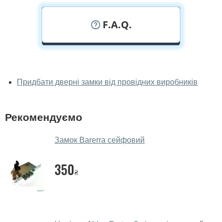
F.A.Q.
У вас можна подивитися замки
наживо?
Придбати дверні замки від провідних виробників
Так, можна подивитися замки у нашому фірмовому
салоні-магазині.
Рекомендуємо
У вас великий магазин?
Замок Barerra сейфовий
Так, у нас великий вибір міжкімнатних та вхідних
дверей.
350
₴
Чи допомагаєте ви вибрати замки?
Так. Ми консультуємо покупців
по телефону
, через
месенджери, онлайн-чат або безпосередньо в нашому
салоні-магазині.