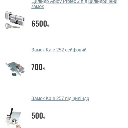
Циліндр Abloy Protec 2 під циліндричний
замок
Які замки порадите?
6500
Наші рекомендації залежать від необхідних
₴
параметрів, бюджету та інших факторів. Підбір
дверних замків проводиться індивідуально для
кожного відвідувача.
Замок Kale 252 сейфовий
Заміри дверей робите?
700
Так, робимо. Наші фахівці можуть зробити замір та
₴
консультацію на виїзді. Кожен співробітник має із
собою каталоги кольорів та візерунків. Після виміру та
консультації Ви можете оформити заявку, не
відвідуючи наш офіс.
Замок Kale 257 під циліндр
Скільки коштує викликати замірника?
500
Виклик замірника-консультанта коштує 450 грн.
₴
Ви робите установку дверних замків?