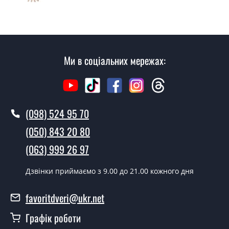
Так робимо. Монтаж дверних замків проводиться
згідно з чергою, у всі дні крім неділі.
Скільки коштує установка дверей
Замок Ельбор сейфовий?
Ми в соціальних мережах:
Вартість встановлення дверей Замок Ельбор
сейфовий - від 1600 грн.
Як швидко можете встановити двері
(098) 524 95 70
Замок Ельбор сейфовий?
(050) 843 20 80
У той самий день протягом кількох годин, за умови
(063) 999 26 97
наявності їх на складі, чи наступного дня.
Дзвінки приймаємо з 9.00 до 21.00 кожного дня
Чи можна на сьогодні викликати
замірника?
favoritdveri@ukr.net
Так можна.
Графік роботи
У вас є в наявності готові замки?