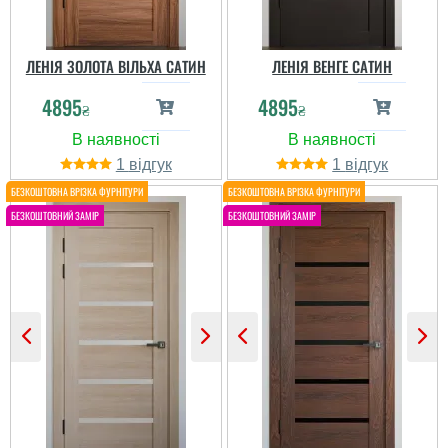
ЛЕНІЯ ЗОЛОТА ВІЛЬХА САТИН
ЛЕНІЯ ВЕНГЕ САТИН
4895
4895
₴
₴
Сергій Литвин
1
1
Іван
За цю ціну рахую, що
непогано. Є деякі
Нормальні двері, якби
питання до якості, але
не затримка
терпимо. Установили
замовлення. Трохи
нормально, питань
розчарувало, все таки..
немає. Якісно і швидко...