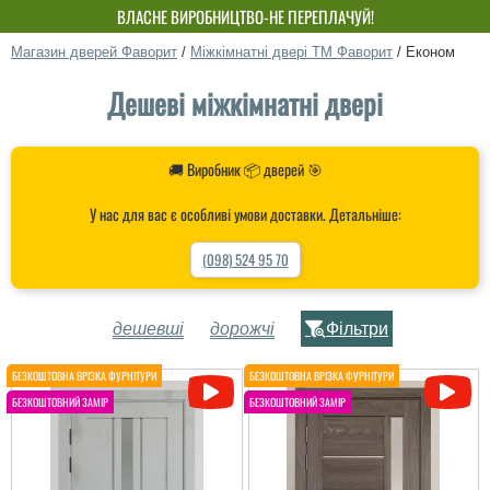
БЕЗКОШТОВНИЙ МОНТАЖ! ЗНИЖКА ДО 15%!
ВЛАСНЕ ВИРОБНИЦТВО-НЕ ПЕРЕПЛАЧУЙ!
Магазин дверей Фаворит
/
Міжкімнатні двері ТМ Фаворит
/
Економ
Дешеві міжкімнатні двері
🚚 Виробник 📦 дверей 🎯
У нас для вас є особливі умови доставки. Детальніше:
(098) 524 95 70
дешевші
дорожчі
Фільтри