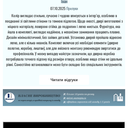
Іван
Сергій
поэтому ре...
Аліна
07.10.2025
Прилуки
Бюджетний варіант, що
Колір виглядає стильно, сучасно і чудово вписується в інтер’єр, особливо в
Крута покупка за таку
видно одразу по ручці та
поєднанні зі світлими стінами та темною підлогою. Щодо якості, двері виготовлені з
сміховинну ціну. Якість
якості покриття. Двері
дверей дійсно вища за
міцного матеріалу, поверхня стійка до подряпин і легко миється. Фурнітура, яка
легенькі, мають зазори
їх ціну - це рідкість у
йшла в комплекті, виглядає надійною, а механізми замикання працюють плавно.
на з'єднаннях, але не
наш час.
критичні....
Дизайн мінімалістичний, без зайвих деталей. Установка дверей пройшла відносно
легко, але є кілька нюансів. Комплект включав усі необхідні елементи (дверне
полотно, коробку, лиштви), але для якісного монтажу рекомендую звертатися до
читати всі відгуки
читати всі відгуки
професіоналів. У моєму випадку майстри зазначили, що дверна коробка
потребувала точного підгону під розміри отвору, особливо якщо стіни не ідеально
рівні. Самостійно встановлювати може бути складно без спеціальних інструментів.
Читати відгуки