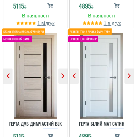
5115
4895
₴
₴
1
1
Леонид
Юрий
Относительно недорогие
двери. Вполне
Очень неплохой
качественный
вариант. Доволен
бюджетный вариант.
вполне. Качество =
Дизайн - то что надо.
цена.
Как раз такой искал....
ГЕРТА ДУБ ДИМЧАСТИЙ BLK
ГЕРТА БІЛИЙ МАТ САТИН
5115
4895
₴
₴