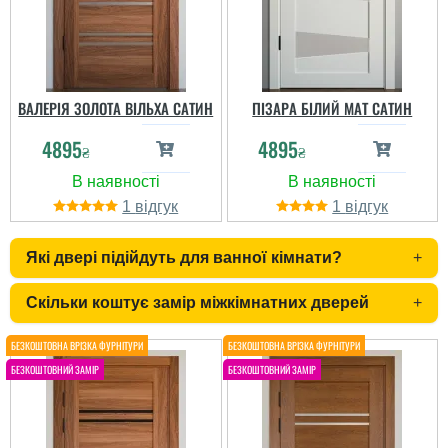
ВАЛЕРІЯ ЗОЛОТА ВІЛЬХА САТИН
ПІЗАРА БІЛИЙ МАТ САТИН
4895
4895
₴
₴
Єгор
Василь
1
1
Норм двері, але оте
Які двері підійдуть для ванної кімнати?
+
очікування замовлення..
Прикольний класичний
плюс не дотягує по
варіант міжкімнатки. По
якості фурнітура,
якості все сподобалась.
Скільки коштує замір міжкімнатних дверей
+
скриптів заїдає при
Дякую
користуванні. ...