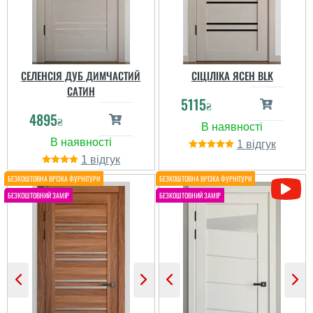
СЕЛЕНСІЯ ДУБ ДИМЧАСТИЙ
СІЦІЛІКА ЯСЕН BLK
САТИН
5115
₴
4895
₴
1
Саня
Толя
1
Двері норм, скло не
дуже, бо тонкувате як на
якісний товар за
мене та і закріплено
адекватну ціну.
слабенько.