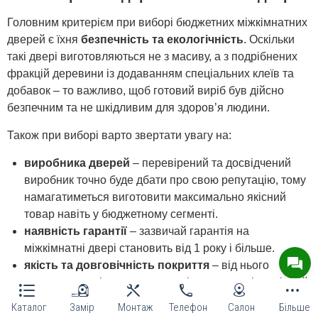
Головним критерієм при виборі бюджетних міжкімнатних
дверей є їхня
безпечність та екологічність
. Оскільки
такі двері виготовляються не з масиву, а з подрібнених
фракцій деревини із додаванням спеціальних клеїв та
добавок – то важливо, щоб готовий виріб був дійсно
безпечним та не шкідливим для здоров’я людини.
Також при виборі варто звертати увагу на:
виробника дверей
– перевірений та досвідчений
виробник точно буде дбати про свою репутацію, тому
намагатиметься виготовити максимально якісний
товар навіть у бюджетному сегменті.
наявність гарантії
– зазвичай гарантія на
міжкімнатні двері становить від 1 року і більше.
якість та довговічність покриття
– від нього
залежить наскільки довго двері матимуть відповідний
зовнішній вигляд.
Каталог
Замір
Монтаж
Телефон
Салон
Більше
розміри
– перед купівлею важливо знати, двері якого