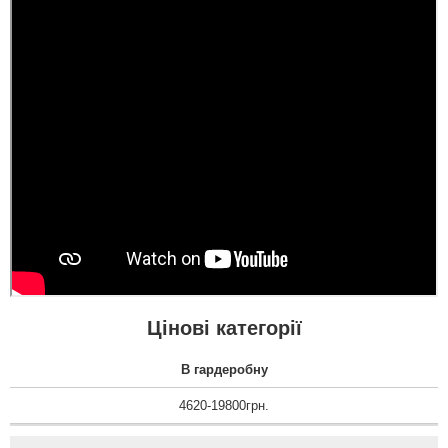
Валентина
Такі двері - це
оптимальне рішення
ціна-якість. Дуже
задоволені магазином,
який швидко оформив
замовлення та
відправив товар.
Менеджеру Євгену
окреме вітання....
Цінові категорії
В гардеробну
4620-19800грн.