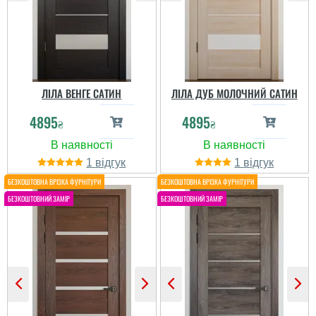
ЛІЛА ВЕНГЕ САТИН
ЛІЛА ДУБ МОЛОЧНИЙ САТИН
4895
4895
₴
₴
Інна
Інна
1
1
Чудова, стильна модель
міжкімнатки.
Виглядають досить
солідно і дорого. Якістю
Прикольні, стильні двері
задоволена,
за адекватну ціну
обслуговуванням
також....