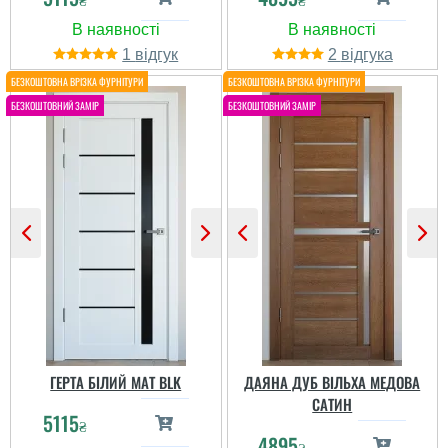
1
2
Інна
Ігор
Замовили в кольорі
каштан. Не сказати, що
у захваті, але доволі
Дуже сподобався колір,
непогано. По
підходив чітко під вхідні
зовнішньому вигляду
і головне не потрібно
відповідає повністю, а
було довго чекати, двері
по якості є деякі
були на складі і відразу
питання, проте в цілому
майже поставили...
норм. Магазин
рекомендую....
ГЕРТА БІЛИЙ МАТ BLK
ДАЯНА ДУБ ВІЛЬХА МЕДОВА
САТИН
5115
₴
4895
₴