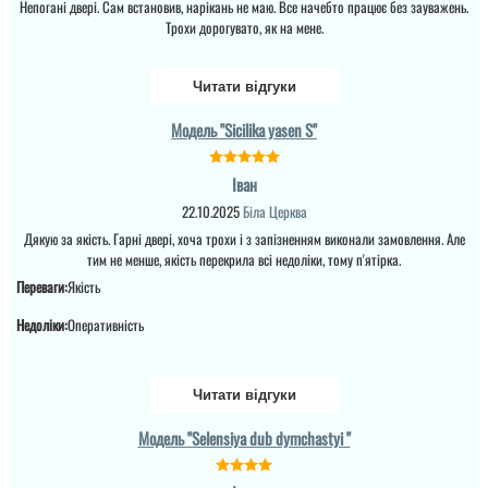
Непогані двері. Сам встановив, нарікань не маю. Все начебто працює без зауважень.
Сетлана
Трохи дорогувато, як на мене.
Прекрасная дверь для
своей цены. Структура
дерева очень
Читати відгуки
понравилась - выглядит
как настоящая
древесина! Но вот
Модель "Sicilika yasen S"
магазин подкачал
немного. Заказ
отправляли 4 дня при
Іван
том, что все было
оплачено еще в пер...
22.10.2025
Біла Церква
Дякую за якість. Гарні двері, хоча трохи і з запізненням виконали замовлення. Але
читати всі відгуки
тим не менше, якість перекрила всі недоліки, тому п'ятірка.
Якименко Сергей
Переваги:
Якість
Недоліки:
Оперативність
Отличный эконом
вариант для тех кто
ищет простоту и
функциональность.
Читати відгуки
Внешний вид очень
даже неплох с тёмным
стеклом. Двери
Модель "Selensiya dub dymchastyi "
покупали с установкой в
три комнаты всё прошло
быстро и аккуратно