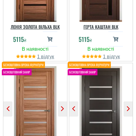
ЛЕНІЯ ЗОЛОТА ВІЛЬХА BLK
ГЕРТА КАШТАН BLK
5115
5115
₴
₴
Вікторія
Игорь
1
1
Чудовищ класичний
Нарушили строки
варіант. Все зроблено
доставки. По качеству -
якісно, фурнітура гарно
так себе, средне. Брал
врізана і закріплена. Не
похожую модель в
було жодних зовнішніх
другом магазине, в
дефектів, функціонал
принципе ничем не
теж гарний. Тому, моя
отличается....
щира рекомендація....