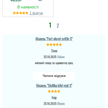
1
1
2
Модель "Fort oksyd svitliy S"
Сергій
Виолетта
Толя
25.10.2025
Лубни
якісний товар за адекватну ціну.
Дякую за швидкість
Спасибо за
оформлення
оперативность и
замовлення та та гарну
адекватную цену на
якість дверей. Реально
Читати відгуки
дверь
здивували
Модель "Sicilika bilyi mat S"
Ігор
25.10.2025
Обухів