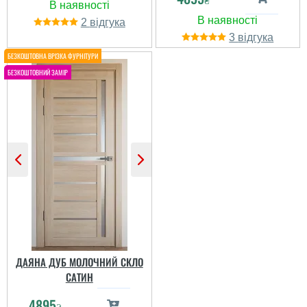
2
3
Галина
Кирилл
Дякую хлопцям
установщикам які
встановили ці чудові
Неплохая дверь за
двері наш будинок.
такую цену.
Свою роботу вони
Понравилось качество
зробили дуже швидко та
сборки и сама текстура
якісно. Двері теж нам
дерева. Не понравилось
сподобалися по всіх
фурнитура и петли-
параметрах як зовні так і
очень бюджетные....
своєю міцністю та які...
ДАЯНА ДУБ МОЛОЧНИЙ СКЛО
САТИН
4895
₴