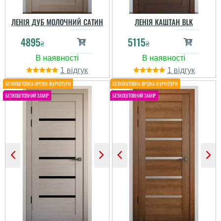
ЛЕНІЯ ДУБ МОЛОЧНИЙ САТИН
ЛЕНІЯ КАШТАН BLK
4895
5115
₴
₴
Інна
Коля
1
1
Чудово вписалися в
інтер’єр. Колір світлий,
приємний для ока,
робить кімнату більш
Отличный вариант
просторою та затишною.
межкомнатки. Лаконично
Фурнітура працює
и стильно, как по мне.
справно, двері
Качеством доволен,
відчиняються і
соответствуют
зачиняються без
описанию.
проблем. Єдиний
невеликий мінус...