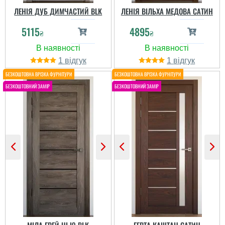
ЛЕНІЯ ДУБ ДИМЧАСТИЙ BLK
ЛЕНІЯ ВІЛЬХА МЕДОВА САТИН
Інна
5115
4895
₴
₴
Сподобались двері.
Мінімалістичний дизайн і
Андрій
1
1
ціна адекватна.
Рекомендую магазин
Непогані добротні двері.
читати всі відгуки
Ціні відповідають.
Замовляв з монтажем,
то претензій не маю.
Якісно і швидко.
Олеся
Ігор
Нещодавно встановили
такі міжкімнатні двері –
залишилися дуже
Чудова якість плюс
задоволені вибором.
непогана ціна. Окремо
Колір теплий і
оціню якість