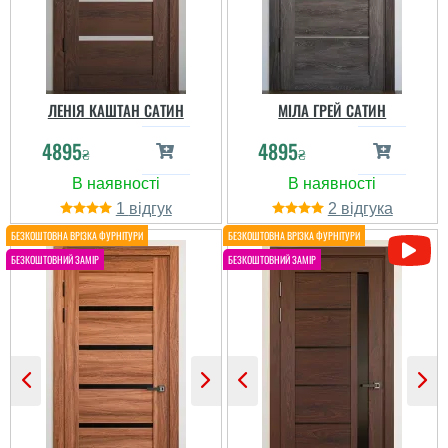
ЛЕНІЯ КАШТАН САТИН
МІЛА ГРЕЙ САТИН
4895
4895
₴
₴
Егор
Марго
Отличные двери можно
1
2
сказать задешево.
Залишилися задоволені
Хорошая цена и
покупкою. Натуральний
соотносительно
теплий відтінок чудово
неплохое качество.
вписався в інтер’єр і
Отдельно хочу
робить кімнати
сакцентировать на
затишнішими. Якість
установке -
матеріалу на висоті:
профессионально и
полотно рівне, покриття
качественно, сделали
без подряпин, фурнітура
очень быстро.
працює ...
Рекомендую маг...