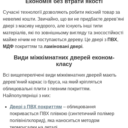
Економія без втрати якості
Сучасні технології дозволяють робити якісний товар за
невеликі кошти. Звичайно, що ви не придбаєте дерев’яні
двері з масиву недорого, але існують інші типи
матеріалів, які по зовнішньому вигляду та зносостійкості
майже нічим не поступаються дереву. Це двері з
ПВХ
,
МДФ
покриттям та
ламіновані двері
.
Види міжкімнатних дверей економ-
класу
Всі вищеперелічені види міжкімнатних дверей мають
дерев’яний каркас із бруса, на який кріпляться
облицювальні плити з певним покриттям.
Найпопулярніші з них:
Двері з ПВХ покриттям
– облицювання
покривається ПВХ плівкою (синтетичний полімер
полівінілхлорид), яка наноситься методом
термоусадки на деталі.