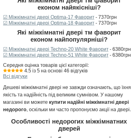
Які міжкімнатні двері тм фаворит
економ найякісніші?
☑ Міжкімнатні двері Optima-17 Фаворит
- 7370грн
☑ Міжкімнатні двері Optima-18 Фаворит
- 7370грн
Які міжкімнатні двері тм фаворит
економ найпопулярніші?
☑ Міжкімнатні двері Techno-20 White Фаворит
- 6380грн
☑ Міжкімнатні двері Techno-51 White Фаворит
- 6380грн
Середня оцінка товарів цієї категорії:
4.5 із 5 на основі 46 відгуків
Всі відгуки
Дешеві міжкімнатні двері не завжди означають, що їхня
якість та надійність під великим сумнівом. У нашому
магазині ви можете
купити надійні міжкімнатні двері
недорого
, оскільки ми часто пропонуємо акції на двері.
Особливості недорогих міжкімнатних
дверей