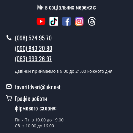
Ми в соціальних мережах:
Скільки коштує викликати замірника?
Виклик замірника-консультанта коштує 500 грн.
Ви робите установку міжкімнатних
(098) 524 95 70
дверей ТМ Фаворит?
(050) 843 20 80
Так робимо. Монтаж міжкімнатних дверей ТМ Фаворит
(063) 999 26 97
проводиться згідно з чергою, у всі дні крім неділі.
Скільки коштує встановлення дверей
Дзвінки приймаємо з 9.00 до 21.00 кожного дня
Techno-20 White?
favoritdveri@ukr.net
Вартість встановлення дверей Techno-20 White - от
1800 грн.
Графік роботи
Можна на сьогодні викликати
фірмового салону:
замірника?
Пн.- Пт. з 10.00 до 19.00
Так можна.
Сб. з 10.00 до 16.00