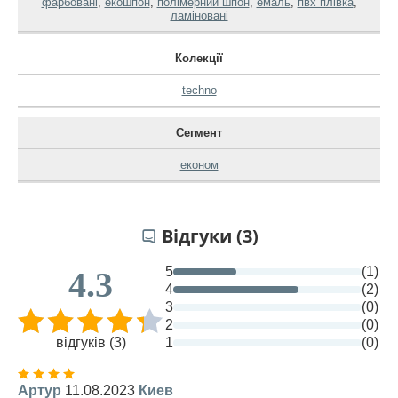
фарбовані
,
екошпон
,
полімерний шпон
,
емаль
,
пвх плівка
,
ламіновані
Колекції
techno
Сегмент
економ
Відгуки (3)
5
(1)
4.3
4
(2)
3
(0)
2
(0)
відгуків (3)
1
(0)
Артур
11.08.2023
Киев