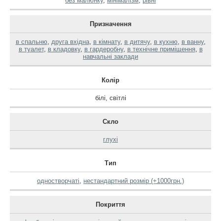
без малюнку
,
мінімалізм
,
рівні
Призначення
в спальню
,
друга вхідна
,
в кімнату
,
в дитячу
,
в кухню
,
в ванну
,
в туалет
,
в кладовку
,
в гардеробну
,
в технічне приміщення
,
в
навчальні заклади
Колір
білі
,
світлі
Скло
глухі
Тип
одностворчаті
,
нестандартний розмір (+1000грн.)
Покриття