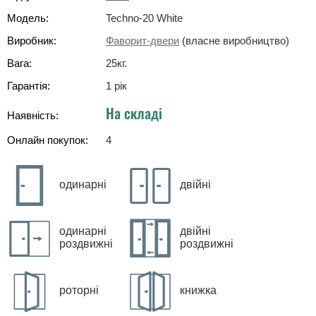
Модель:
Techno-20 White
Виробник:
Фаворит-двери
(власне виробництво)
Вага:
25
кг
.
Гарантія:
1 рік
На складі
Наявність:
Онлайн покупок:
4
одинарні
двійні
одинарні
двійні
роздвижні
роздвижні
роторні
книжка