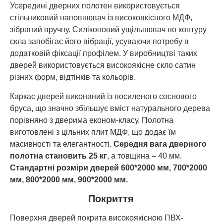
Усередині дверних полотен використовується
стільниковий наповнювач із високоякісного МДФ,
зібраний вручну. Силіконовий ущільнювач по контуру
скла запобігає його вібрації, усуваючи потребу в
додатковій фіксації профілем. У виробництві таких
дверей використовується високоякісне скло сатин
різних форм, відтінків та кольорів.
Каркас дверей виконаний із посиленого соснового
бруса, що значно збільшує вміст натурального дерева
порівняно з дверима економ-класу. Полотна
виготовлені з цільних плит МДФ, що додає їм
масивності та елегантності.
Середня вага дверного
полотна становить 25 кг
, а товщина – 40 мм.
Стандартні розміри дверей 60
0*200
0 мм,
70
0*200
0
мм,
80
0*200
0 мм,
90
0*200
0 мм.
Покриття
Поверхня дверей покрита високоякісною ПВХ-