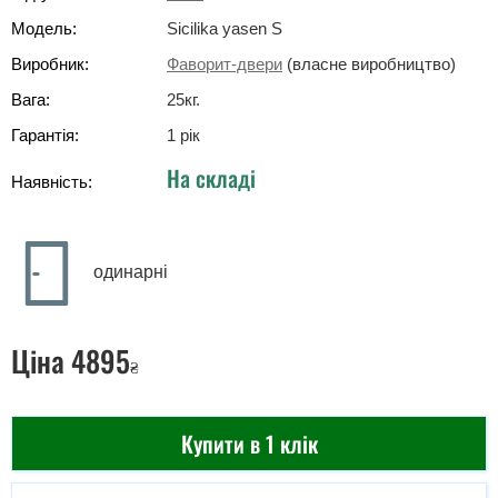
Модель:
Sicilika yasen S
Виробник:
Фаворит-двери
(власне виробництво)
Вага:
25
кг
.
Гарантія:
1 рік
На складі
Наявність:
одинарні
Ціна
4895
₴
Купити в 1 клік