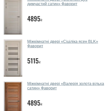
дверей.
димчастий сатин» Фаворит
Чи допомагаєте ви вибрати
4895
міжкімнатні двері фаворит?
₴
Так. Ми консультуємо покупців
по телефону
, через
месенджери, онлайн-чат або безпосередньо в нашому
салоні-магазині.
Міжкімнатні двері «Сіціліка ясен BLK»
Фаворит
Які основні особливості та переваги
ваших міжкімнатних дверей?
5115
₴
Каркас полотна міжкімнатних дверей виготовляється з
євробрусу (власного сушіння), що покривається МДФ
накладками товщиною 20 мм. Завдяки такій товщині
МДФ, вся конструкція виходить дуже міцною та
Міжкімнатні двері «Валерія золота вільха
надійною.
сатин» Фаворит
Які міжкімнатні двері фаворит
4895
порадите?
₴