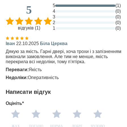
5
(1)
5
4
(0)
3
(0)
2
(0)
відгуків (1)
1
(0)
Іван
22.10.2025
Біла Церква
Дякую за якість. Гарні двері, хоча трохи і з запізненням
виконали замовлення. Але тим не менше, якість
перекрила всі недоліки, тому п'ятірка.
Переваги:
Якість
Недоліки:
Оперативність
Написати відгук
Оцініть*
ЖАХ
ПОГАНО
НОРМА
ДОБРЕ
ЧУДОВО