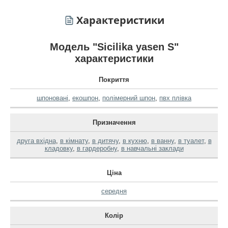
Характеристики
Модель "Sicilika yasen S"
характеристики
Покриття
шпоновані
,
екошпон
,
полімерний шпон
,
пвх плівка
Призначення
друга вхідна
,
в кімнату
,
в дитячу
,
в кухню
,
в ванну
,
в туалет
,
в
кладовку
,
в гардеробну
,
в навчальні заклади
Ціна
середня
Колір