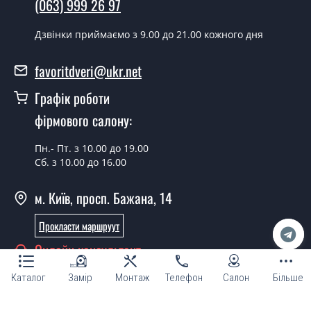
(063) 999 26 97
проводиться згідно з чергою, у всі дні крім неділі.
Скільки коштує встановлення дверей
Дзвінки приймаємо з 9.00 до 21.00 кожного дня
Сіціліка ясен сатин?
favoritdveri@ukr.net
Вартість встановлення дверей Сіціліка ясен сатин - от
1800 грн.
Графік роботи
Можна на сьогодні викликати
фірмового салону:
замірника?
Пн.- Пт. з 10.00 до 19.00
Так можна.
Сб. з 10.00 до 16.00
У вас є в наявності готові міжкімнатні
м. Київ, просп. Бажана, 14
двері фаворит?
Прокласти маршруут
Так, ми маємо великий асортимент готових
міжкімнатних дверей ТМ Фаворит.
Онлайн консультант
Ви робите нестандартні міжкімнатні
Каталог
Замір
Монтаж
Телефон
Салон
Більше
двері?