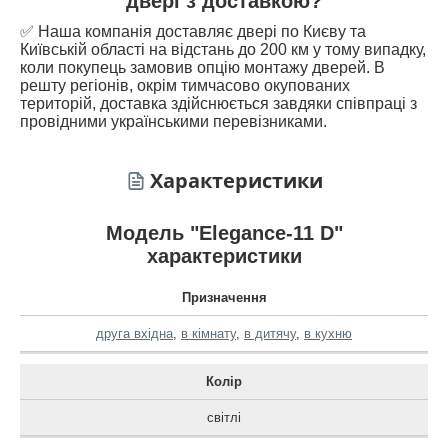
двері з доставкою?
✅ Наша компанія доставляє двері по Києву та
Київській області на відстань до 200 км у тому випадку,
коли покупець замовив опцію монтажу дверей. В
решту регіонів, окрім тимчасово окупованих
територій, доставка здійснюється завдяки співпраці з
провідними українськими перевізниками.
Характеристики
Модель "Elegance-11 D"
характеристики
Призначення
друга вхідна
,
в кімнату
,
в дитячу
,
в кухню
Колір
світлі