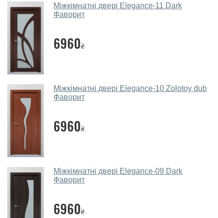
Міжкімнатні двері Elegance-11 Dark
дверей.
Фаворит
Чи допомагаєте ви вибрати
6960
міжкімнатні двері фаворит?
₴
Так. Ми консультуємо покупців
по телефону
, через
месенджери, онлайн-чат або безпосередньо в нашому
салоні-магазині.
Міжкімнатні двері Elegance-10 Zolotoy dub
Фаворит
Які основні особливості та переваги
ваших міжкімнатних дверей?
6960
₴
Каркас полотна міжкімнатних дверей виготовляється з
євробрусу (власного сушіння), що покривається МДФ
накладками товщиною 20 мм. Завдяки такій товщині
МДФ, вся конструкція виходить дуже міцною та
Міжкімнатні двері Elegance-09 Dark
надійною.
Фаворит
Які міжкімнатні двері фаворит
6960
порадите?
₴