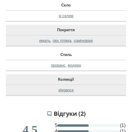
Скло
зі склом
Покриття
емаль
,
пвх плівка
,
ламіновані
Стиль
прованс
,
модерн
Колекції
elegance
Відгуки (2)
5
(1)
4.5
4
(1)