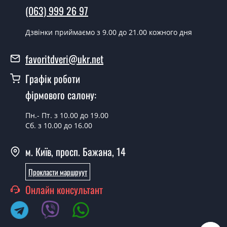
(063) 999 26 97
проводиться згідно з чергою, у всі дні крім неділі.
Скільки коштує встановлення дверей
Дзвінки приймаємо з 9.00 до 21.00 кожного дня
Elegance-11 Dub?
favoritdveri@ukr.net
Вартість встановлення дверей Elegance-11 Dub - от
1800 грн.
Графік роботи
Можна на сьогодні викликати
фірмового салону:
замірника?
Пн.- Пт. з 10.00 до 19.00
Так можна.
Сб. з 10.00 до 16.00
У вас є в наявності готові міжкімнатні
м. Київ, просп. Бажана, 14
двері фаворит?
Прокласти маршруут
Так, ми маємо великий асортимент готових
міжкімнатних дверей ТМ Фаворит.
Онлайн консультант
Ви робите нестандартні міжкімнатні
двері?