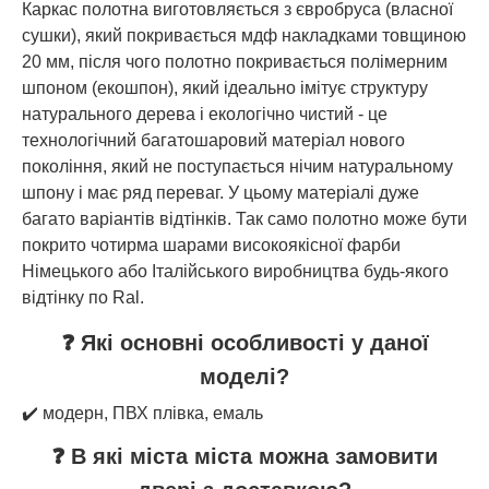
Каркас полотна виготовляється з євробруса (власної
сушки), який покривається мдф накладками товщиною
20 мм, після чого полотно покривається полімерним
шпоном (екошпон), який ідеально імітує структуру
натурального дерева і екологічно чистий - це
технологічний багатошаровий матеріал нового
покоління, який не поступається нічим натуральному
шпону і має ряд переваг. У цьому матеріалі дуже
багато варіантів відтінків. Так само полотно може бути
покрито чотирма шарами високоякісної фарби
Німецького або Італійського виробництва будь-якого
відтінку по Ral.
❓ Які основні особливості у даної
моделі?
✔️ модерн, ПВХ плівка, емаль
❓ В які міста міста можна замовити