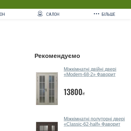
ОН
САЛОН
БІЛЬШЕ
Рекомендуємо
Міжкімнатні двійні двері
«Modern-68-2»‎ Фаворит
13800
₴
Міжкімнатні полуторні двері
«Classic-62-half»‎ Фаворит