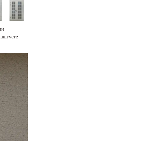
чи
лаштуєте