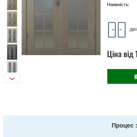
Наявність:
дві
Ціна
від
К
Процес 