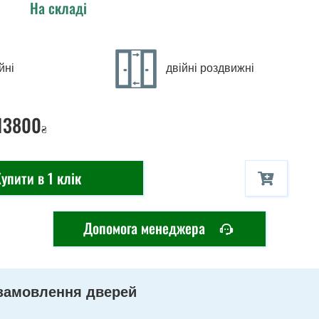
На складі
йні
двійні роздвижні
 13800
₴
упити в 1 клік
Допомога менеджера
замовлення дверей