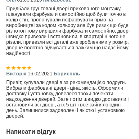
Придбали грунтовані двері прихованого монтажу,
планували фарбувати самостійно щоб були точно в
колір стін, пропонували пофарбувати прмо на
виробництві за кодом кольору але був ризик що буде
різнотон тому вирішили фарбувати самостійно, двері
швидко привезли і встановили, в квартирі нічого не
різали, привезли всі деталі вже зробленими у розмір,
дверне полотно відчувається важким що надає йому
надійності
Вікторія
16.02.2021
Бориспіль
Привіт, купували двері в за рекомендацією подруги.
Вибрали фарбовані двері - ціна, якість. Оформили
доставку і установку, довелося трохи почекати
надходження дверей. Зате потім швидко доставили і
встановили всі двері, а їх 5 шт і все зайняло один
день. Залишилися задоволені і якістю і установкою
дверей.
Написати відгук