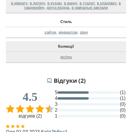
в кімнату
,
в дитячу
,
в кухню
,
в ванну
,
в туалет
,
в кладовку
,
в
гардеробну
,
друга вхідна
,
в навчальні заклади
Стиль
хайтек
,
мінімалізм
,
рівні
Колекції
techno
Відгуки (2)
5
(1)
4.5
4
(1)
3
(0)
2
(0)
відгуків (2)
1
(0)
Оля
01.03.2023
Київ2b8ea1