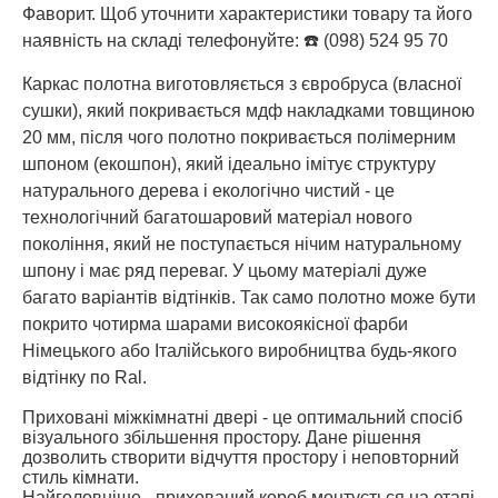
Фаворит. Щоб уточнити характеристики товару та його
наявність на складі телефонуйте: ☎️ (098) 524 95 70
Каркас полотна виготовляється з євробруса (власної
сушки), який покривається мдф накладками товщиною
20 мм, після чого полотно покривається полімерним
шпоном (екошпон), який ідеально імітує структуру
натурального дерева і екологічно чистий - це
технологічний багатошаровий матеріал нового
покоління, який не поступається нічим натуральному
шпону і має ряд переваг. У цьому матеріалі дуже
багато варіантів відтінків. Так само полотно може бути
покрито чотирма шарами високоякісної фарби
Німецького або Італійського виробництва будь-якого
відтінку по Ral.
Приховані міжкімнатні двері - це оптимальний спосіб
візуального збільшення простору. Дане рішення
дозволить створити відчуття простору і неповторний
стиль кімнати.
Найголовніше - прихований короб монтується на етапі