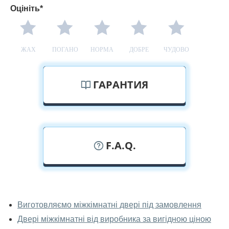
Оцініть*
ЖАХ
ПОГАНО
НОРМА
ДОБРЕ
ЧУДОВО
ГАРАНТИЯ
F.A.Q.
У вас можна подивитися міжкімнатні
двері фаворит наживо?
Виготовляємо міжкімнатні двері під замовлення
Двері міжкімнатні від виробника за вигідною ціною
Так, можна подивитися міжкімнатні двері фаворит у