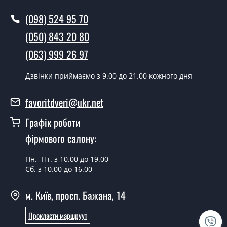
Ви робите установку міжкімнатних
(098) 524 95 70
дверей ТМ Фаворит?
(050) 843 20 80
Так робимо. Монтаж міжкімнатних дверей ТМ Фаворит
(063) 999 26 97
проводиться згідно з чергою, у всі дні крім неділі.
Скільки коштує встановлення дверей
Дзвінки приймаємо з 9.00 до 21.00 кожного дня
Techno-55-1?
favoritdveri@ukr.net
Вартість встановлення дверей Techno-55-1 - от 1800
грн.
Графік роботи
Можна на сьогодні викликати
фірмового салону:
замірника?
Пн.- Пт. з 10.00 до 19.00
Так можна.
Сб. з 10.00 до 16.00
У вас є в наявності готові міжкімнатні
м. Київ, просп. Бажана, 14
двері фаворит?
Прокласти маршруут
Так, ми маємо великий асортимент готових