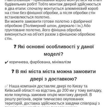
будівельних робіт! Тобто монтаж дверей здійснюється
в два етапи: спочатку монтується алюмінієвий короб
на стіни без фінішної обробки, а після обробки стін
встановлюється полотно.
Ви можете замовити готове полотно з фабричної
обробкою (Полімерний шпон, дзеркало і ін.) Або
грунтоване полотно, його фінішна обробка
виконується на об'єкті разом з фінішною обробкою
стін.
❓ Які основні особливості у даної
моделі?
✔️ коричнева, фарбована, мінімалізм
❓ В які міста міста можна замовити
двері з доставкою?
✅ Наша компанія доставляє двері по Києву та
Київській області на відстань до 200 км у тому випадку,
коли покупець замовив опцію монтажу дверей. В
решту регіонів, окрім тимчасово окупованих
територій, доставка здійснюється завдяки співпраці з