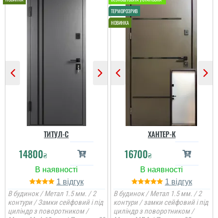
ТИТУЛ-С
ХАНТЕР-К
14800
16700
₴
₴
1
1
В будинок / Метал 1.5 мм. / 2
В будинок / Метал 1.5 мм. / 2
контури / Замки сейфовий і під
контури / замки сейфовий і під
циліндр з поворотником /
циліндр з поворотником /