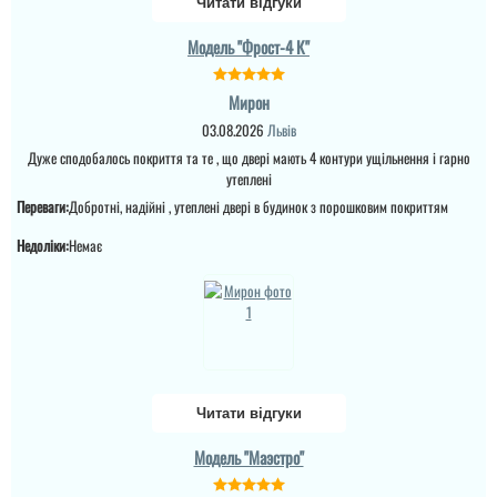
Читати відгуки
Модель "Фрост-4 К"
читати всі відгуки
Олена
Мирон
03.08.2026
Львів
По рекомендації сусідів і
Дуже сподобалось покриття та те , що двері мають 4 контури ущільнення і гарно
ми замовили. теж
залишились
утеплені
задоволеними.
Переваги:
Добротні, надійні , утеплені двері в будинок з порошковим покриттям
Недоліки:
Немає
читати всі відгуки
Ігор
Дуже нам сподобався
варіант в будинок я
виглядає просто
шикарно та надійно,
встановили швидко за
Читати відгуки
декілька днів, нарікань
немає. ...
Валерій
Модель "Маэстро"
Юрій