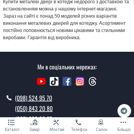
Купити металеві двері в котедж недорого з доставкою та
встановленням можна у нашому інтернет-магазині.
Зараз на сайті є понад 50 моделей різних варіантів
виконання металевих дверей для котеджу. Асортимент
постійно поповнюється новими цікавими та стильними
виробами. Гарантія від виробника.
Ми в соціальних мережах:
(098) 524 95 70
(050) 843 20 80
(063) 999 26 97
Каталог
Замір
Монтаж
Телефон
Салон
Більше
Дзвінки приймаємо з 9.00 до 21.00 кожного дня