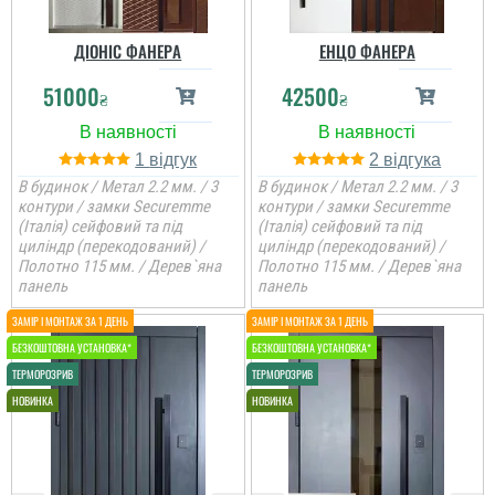
Роман
ДІОНІС ФАНЕРА
ЕНЦО ФАНЕРА
51000
42500
₴
₴
Шукав двері для
приватного будинку, щоб
було хороше покриття і
був зовнішній вигляд
1
2
чудовий , ну і щоб ціна
В будинок / Метал 2.2 мм. / 3
В будинок / Метал 2.2 мм. / 3
радувала теж. ...
контури / замки Securemme
контури / замки Securemme
(Італія) сейфовий та під
(Італія) сейфовий та під
циліндр (перекодований) /
циліндр (перекодований) /
Полотно 115 мм. / Дерев`яна
Полотно 115 мм. / Дерев`яна
панель
панель