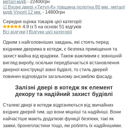
метал-мдф
- 22400грн
☑ Вхідні двері «Титул-К» товщина полотна 80 мм., метал/
мдф Vinorit 12 мм.
- 14800грн
Середня оцінка товарів цієї категорії:
4.9 із 5 на основі 51 відгуків
Всі відгуки
|
Відгуки цієї категорії
Одним з найголовніших завдань, які стоять перед
вхідними дверима в котедж, є безпека приміщення та
захист майна від крадіжки. Також важливим є зовнішній
вигляд виробу, оскільки передбачається встановлення
дверної конструкції зовні будівлі, то стиль дверей
повинен відповідати загальному ансамблю фасаду.
Залізні двері в котедж як елемент
декору та надійний захист будівлі
Сталеві двері в котедж відрізняються від звичайних
вхідних дверей тим, що вони міцніші та надійніші. Вони
найчастіше мають додаткові функції безпеки, такі як
замки, бронепластини тощо, які роблять їх надійнішими.