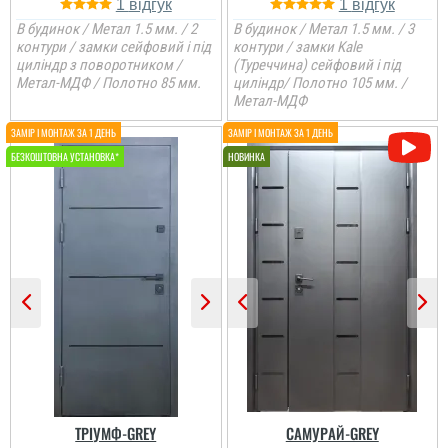
1
1
В будинок / Метал 1.5 мм. / 2
В будинок / Метал 1.5 мм. / 3
контури / замки сейфовий і під
контури / замки Kale
циліндр з поворотником /
(Туреччина) сейфовий і під
Метал-МДФ / Полотно 85 мм.
циліндр/ Полотно 105 мм. /
Метал-МДФ
ТРІУМФ-GREY
САМУРАЙ-GREY