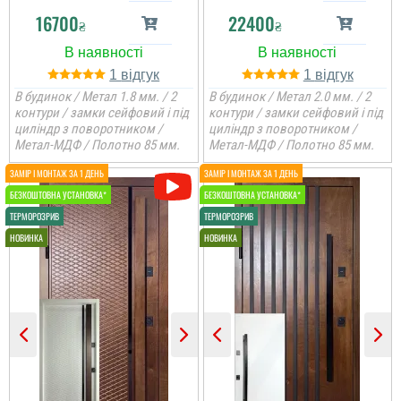
16700
22400
₴
₴
1
1
В будинок / Метал 1.8 мм. / 2
В будинок / Метал 2.0 мм. / 2
контури / замки сейфовий і під
контури / замки сейфовий і під
циліндр з поворотником /
циліндр з поворотником /
Метал-МДФ / Полотно 85 мм.
Метал-МДФ / Полотно 85 мм.
Коля
Не переплачуєш
посереднику і купуєш
двері напряму у
виробника, тому якщо
цінуєте свої кошти і вам
потрібні двері, то вам
сюди. ...