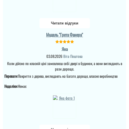
Читати відгуки
Модель "Грета Фанера"
Яна
03.08.2026
Віта Поштова
Коли дійсно по класній ціні замовляєш собі двері в будинок, а вони виглядають в
рази дороще.
Переваги:
Покриття з дерева, виглядають на багато дороще, власне виробництво
Недоліки:
Немає
Валерія
Сподобався варіант по
ціні та дизайну ч двері
утеплені, встановили
доволі швидко, молодці.