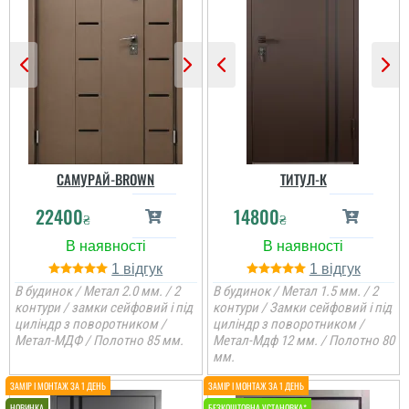
САМУРАЙ-BROWN
ТИТУЛ-К
22400
14800
₴
₴
1
1
В будинок / Метал 2.0 мм. / 2
В будинок / Метал 1.5 мм. / 2
контури / замки сейфовий і під
контури / Замки сейфовий і під
циліндр з поворотником /
циліндр з поворотником /
Метал-МДФ / Полотно 85 мм.
Метал-Мдф 12 мм. / Полотно 80
мм.