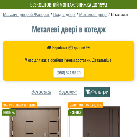
БЕЗКОШТОВНИЙ МОНТАЖ! ЗНИЖКА ДО 15%!
ВЛАСНЕ ВИРОБНИЦТВО-НЕ ПЕРЕПЛАЧУЙ!
Магазин дверей Фаворит
/
Вхідні двері
/
Металеві двері
/
В котедж
Металеві двері в котедж
🚚 Виробник 📦 дверей 🎯
У нас для вас є особливі умови доставки. Детальніше:
(098) 524 95 70
дешевші
дорожчі
Фільтри