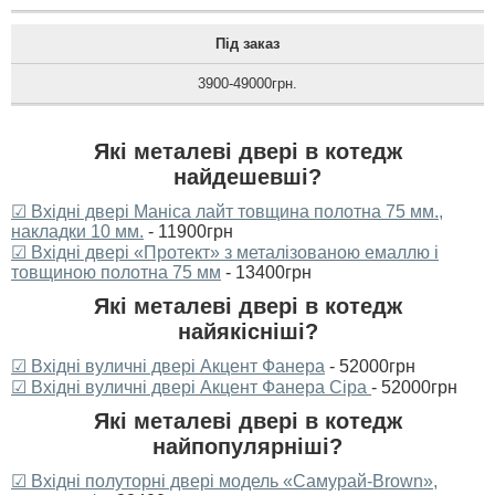
Під заказ
3900-49000грн.
Які металеві двері в котедж
найдешевші?
☑ Вхідні двері Маніса лайт товщина полотна 75 мм.,
накладки 10 мм.
- 11900грн
☑ Вхідні двері «Протект» з металізованою емаллю і
товщиною полотна 75 мм
- 13400грн
Які металеві двері в котедж
найякісніші?
☑ Вхідні вуличні двері Акцент Фанера
- 52000грн
☑ Вхідні вуличні двері Акцент Фанера Сіра
- 52000грн
Які металеві двері в котедж
найпопулярніші?
☑ Вхідні полуторні двері модель «Самурай-Brown»,