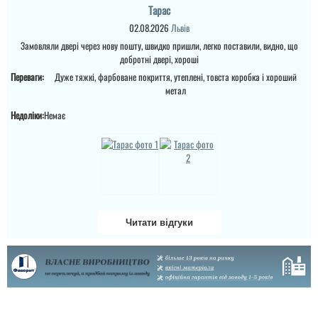
Дякую за чудові двері та
Тарас
швидку доставку. По
якості все на вищому
02.08.2026
Львів
Двері реально тяжкі та
рівні. Самі двері
на вигляд красиві,
Замовляли двері через нову пошту, швидко пришли, легко поставили, видно, що
товстелезні та теплі, що
оцинкований метал для
одразу стало помітно
добротні двері, хороші
вулиці виглядає надійно
після установки.
і розумієш, що дане
Переваги:
Дуже тяжкі, фарбоване покриття, утеплені, товста коробка і хороший
Магазину і виробнику
покриття буде слугувати
бажаю процвітання та
метал
довго. ...
великої кіл...
Недоліки:
Немає
Читати відгуки