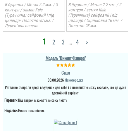
В будинок / Метал 2.2 мм. / 3
В будинок / Метал 2.2 мм. / 2
контури / замки Kale
контури / замки Kale
(Туреччина) сейфовий і під
(Туреччина) сейфовий і під
циліндр/ Полотно 90 мм. /
циліндр / Оцинковка 16 мм. /
Дерев`яна панель
Полотно 98 мм.
1
2
3
...
4
>
Леонід
Модель "Виконт Фанера"
Двері якісні й гарно
виглядають: зовні
Саша
Валерій
міцний метал, всередині
МДФ коричневого
03.08.2026
Ясногородка
кольору, що ідеально
Шукав надійні добротні
Ретельно обирали двері в будинок для себе і с певненістю можу сказати, що це дуже
підійшов до кольору
красиві вхідні двері
вікон і даху. Тепло- та
достойний варіант.
,знайшов по
шумоізоляція на
оголошенню, замовив,
Переваги:
Від дверей в захваті, висока якість
хорошому рівні.
через деякий час двері
Результатом
установили,
задоволені....
Недоліки:
Немає поки ніяких
сподобалось .заказав
ще двоє дверей на
сарай ,зробили
,поставили все добре я
задоволений...