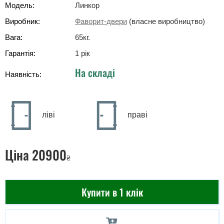
Модель:
Линкор
Виробник:
Фаворит-двери
(власне виробництво)
Вага:
65
кг
.
Гарантія:
1 рік
На складі
Наявність:
ліві
праві
Ціна
20900
₴
Купити в 1 клік