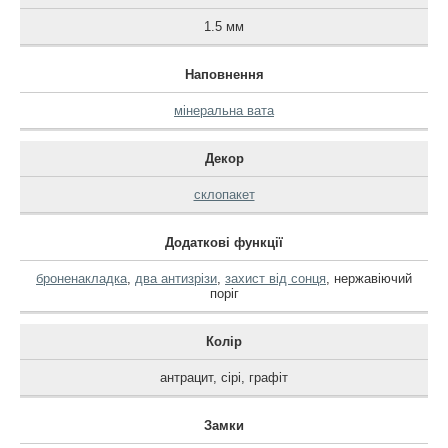
1.5 мм
Наповнення
мінеральна вата
Декор
склопакет
Додаткові функції
броненакладка
,
два антизрізи
,
захист від сонця
,
нержавіючий
поріг
Колір
антрацит
,
сірі
,
графіт
Замки