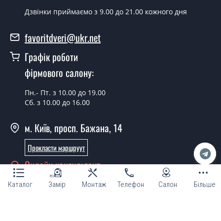
Дзвінки приймаємо з 9.00 до 21.00 кожного дня
Так можна.
У вас є в наявності готові металеві
favoritdveri@ukr.net
двері?
Графік роботи
Так, ми маємо великий асортимент готових металевих
фірмового салону:
дверей.
Яка вартість найдешевших металевих
Пн.- Пт. з 10.00 до 19.00
Сб. з 10.00 до 16.00
дверей?
Від 5200 грн.
м. Київ, просп. Бажана, 14
Потрібні металеві двері економ класу,
Прокласти маршруут
що порадите?
Онлайн консультант
Кожна наша порада індивідуальна, у тому числі і з
приводу металевих дверей економ класу. Спробуйте
Каталог
Замір
Монтаж
Телефон
Салон
Більше
звернутися до наших менеджерів будь-яким зручним
для Вас способом - ми підберемо недорогий варіант.
© Магазин "ТМ Фаворит двері та вікна 2007 - 2026"