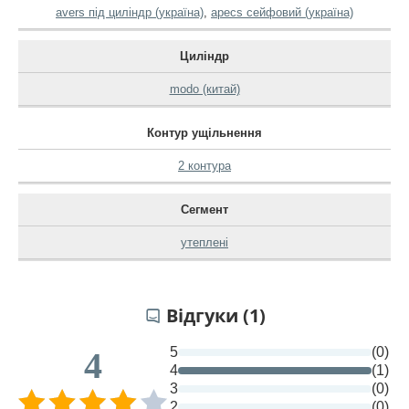
avers під циліндр (україна)
,
apecs сейфовий (україна)
Циліндр
modo (китай)
Контур ущільнення
2 контура
Сегмент
утеплені
Відгуки (1)
5
(0)
4
4
(1)
3
(0)
2
(0)