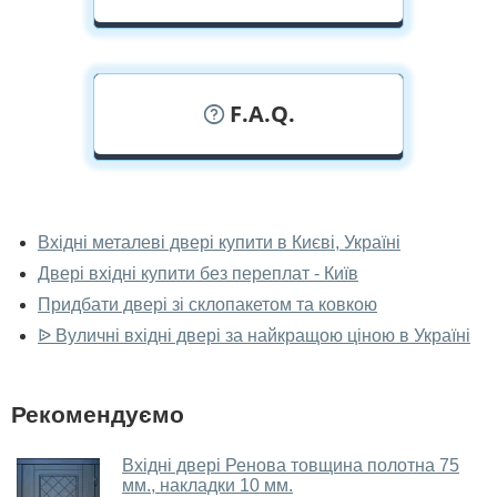
F.A.Q.
У вас можна подивитися металеві
двері наживо?
Вхідні металеві двері купити в Києві, Україні
Двері вхідні купити без переплат - Київ
Так, можна подивитися металеві двері у нашому
фірмовому салоні-магазині.
Придбати двері зі склопакетом та ковкою
ᐉ Вуличні вхідні двері за найкращою ціною в Україні
У вас великий магазин?
Так, у нас великий вибір міжкімнатних та вхідних
Рекомендуємо
дверей.
Чи допомагаєте ви вибрати металеві
Вхідні двері Ренова товщина полотна 75
двері?
мм., накладки 10 мм.