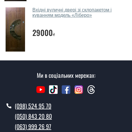
Виклик замірника-консультанта коштує 450 грн.
Вхідні вуличні двері зі склопакетом і
куванням модель «Ліберо»
Ви робите установку металевих
дверей?
29000
₴
Так робимо. Монтаж металевих дверей проводиться
згідно з чергою, у всі дні крім неділі.
Скільки коштує установка дверей
Лінкор?
Ми в соціальних мережах:
Вартість встановлення дверей Лінкор - від 1600 грн.
Як швидко можете встановити двері
Лінкор?
У той самий день протягом кількох годин, за умови
(098) 524 95 70
наявності їх на складі, чи наступного дня.
(050) 843 20 80
Чи можна на сьогодні викликати
(063) 999 26 97
замірника?