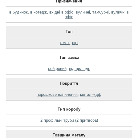
Призначення
в будинок
,
в котедж
,
вхідні в офіс
,
вуличні
,
тамбурні
,
вуличні в
офіс
Тон
темні
,
сірі
Тип замка
сейфовий
,
під циліндр
Покриття
порошкове напилення
,
метал-мдф
Тип коробу
2 профільні труби (2 притвора)
Товщина металу