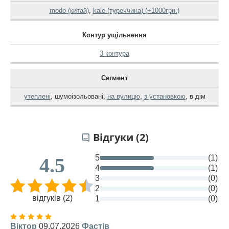
modo (китай)
,
kale (туреччина) (+1000грн.)
Контур ущільнення
3 контура
Сегмент
утеплені
,
шумоізольовані
,
на вулицю
,
з установкою
,
в дім
Відгуки (2)
5
(1)
4.5
4
(1)
3
(0)
2
(0)
відгуків (2)
1
(0)
Віктор
09.07.2026
Фастів