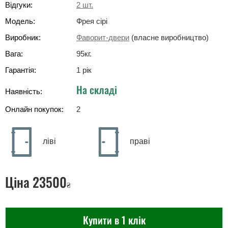
Відгуки:
2
шт.
Модель:
Фрея сірі
Виробник:
Фаворит-двери
(власне виробництво)
Вага:
95
кг
.
Гарантія:
1 рік
На складі
Наявність:
Онлайн покупок:
2
ліві
праві
Ціна
23500
₴
Купити в 1 клік