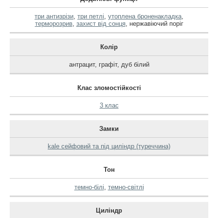
три антизрізи
,
три петлі
,
утоплена броненакладка
,
терморозрив
,
захист від сонця
,
нержавіючий поріг
Колір
антрацит
,
графіт
,
дуб білий
Клас зломостійкості
3 клас
Замки
kale сейфовий та під циліндр (туреччина)
Тон
темно-білі
,
темно-світлі
Циліндр