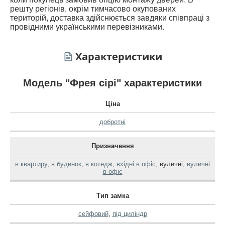
решту регіонів, окрім тимчасово окупованих
територій, доставка здійснюється завдяки співпраці з
провідними українськими перевізниками.
Характеристики
Модель "Фрея сірі" характеристики
Ціна
добротні
Призначення
в квартиру
,
в будинок
,
в котедж
,
вхідні в офіс
,
вуличні
,
вуличні
в офіс
Тип замка
сейфовий
,
під циліндр