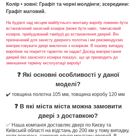
Колір
• зовні: Графіт та чорні молдінги; зсередини:
Графіт матовий.
На будівлі над місцем майбутнього монтажу виробу повинен бути
встановлений захисний козирок (може бути навіс, тимчасовий
козирок, прибудований тамбур) до встановлення дверей. Він
призначений для захисту дверного полотна і ми рекомендуємо
використовувати двері виключно з козирком. В іншому випадку
виробник на покриття гарантію не надає! Досвід використання
дверей без захисного козирка показує, що це призводить до
зменшення терміну експлуатації виробу!
❓ Які основні особливості у даної
моделі?
✔️ товщина полотна 105 мм, товщина коробу 120 мм
❓ В які міста міста можна замовити
двері з доставкою?
✅ Наша компанія доставляє двері по Києву та
Київській області на відстань до 200 км у тому випадку,
коли покупець замовив опцію монтажу дверей. В