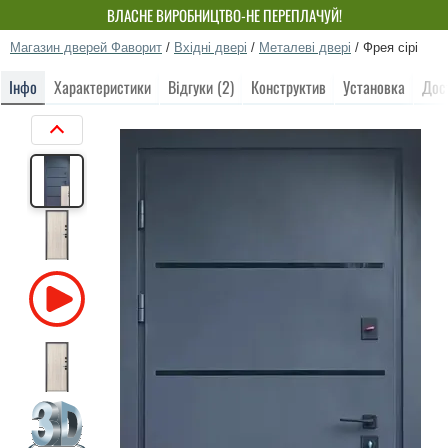
ВЛАСНЕ ВИРОБНИЦТВО-НЕ ПЕРЕПЛАЧУЙ!
Магазин дверей Фаворит
/
Вхідні двері
/
Металеві двері
/
Фрея сірі
Інфо
Характеристики
Відгуки (2)
Конструктив
Установка
Дос