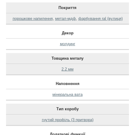
Покриття
порошкове напилення
,
метал-мдф
,
фарбування ral (вулиця)
Декор
молдинг
Товщина металу
2.2 мм
Наповнення
мінеральна вата
Тип коробу
гнутий профіль (3 притвора)
Додаткові функції