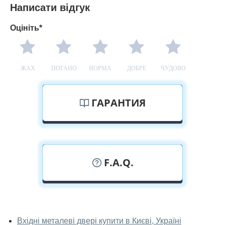
Написати відгук
Оцініть*
ЖАХ
ПОГАНО
НОРМА
ДОБРЕ
ЧУДОВО
ГАРАНТИЯ
F.A.Q.
У вас можна подивитися металеві
двері наживо?
Вхідні металеві двері купити в Києві, Україні