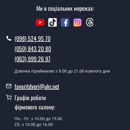
Ми в соціальних мережах:
Вартість встановлення дверей Фрея сірі - від 1600
грн.
Як швидко можете встановити двері
Фрея сірі?
(098) 524 95 70
У той самий день протягом кількох годин, за умови
(050) 843 20 80
наявності їх на складі, чи наступного дня.
(063) 999 26 97
Чи можна на сьогодні викликати
замірника?
Дзвінки приймаємо з 9.00 до 21.00 кожного дня
Так можна.
favoritdveri@ukr.net
У вас є в наявності готові металеві
Графік роботи
двері?
фірмового салону:
Так, ми маємо великий асортимент готових металевих
дверей.
Пн.- Пт. з 10.00 до 19.00
Сб. з 10.00 до 16.00
Яка вартість найдешевших металевих