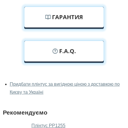
ГАРАНТИЯ
F.A.Q.
У вас можна подивитися плінтус
наживо?
Придбати плінтус за вигідною ціною з доставкою по
Києву та Україні
Так, можна подивитися плінтус у нашому фірмовому
салоні-магазині.
У вас великий магазин?
Рекомендуємо
Так, у нас великий вибір міжкімнатних та вхідних
Плінтус РР1255