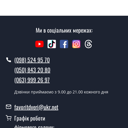
відвідуючи наш офіс.
Скільки коштує викликати замірника?
Виклик замірника-консультанта коштує 450 грн.
Ми в соціальних мережах:
Ви робите установку плінтусів?
Так робимо. Монтаж плінтусів проводиться згідно з
чергою, у всі дні крім неділі.
(098) 524 95 70
Скільки коштує установка дверей
(050) 843 20 80
Плінтус РР16145?
(063) 999 26 97
Вартість встановлення дверей Плінтус РР16145 - від
1600 грн.
Дзвінки приймаємо з 9.00 до 21.00 кожного дня
Як швидко можете встановити двері
Плінтус РР16145?
favoritdveri@ukr.net
У той самий день протягом кількох годин, за умови
Графік роботи
наявності їх на складі, чи наступного дня.
фірмового салону: