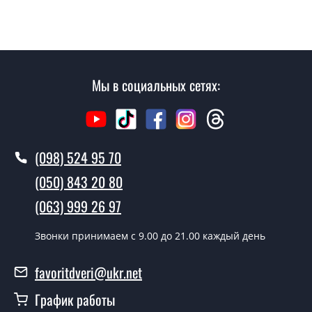
не посещая наш офис.
Сколько стоит вызвать замерщика?
Вызов замерщика-консультанта стоит 450 грн.
Мы в социальных сетях:
Вы производите установку
плинтусов?
Да производим. Монтаж плинтусов производится
согласно очереди, во все дни кроме воскресенья.
(098) 524 95 70
(050) 843 20 80
Сколько стоит установка дверей
Плинтус РР16145?
(063) 999 26 97
Стоимость установки дверей Плинтус РР16145 - от
Звонки принимаем c 9.00 до 21.00 каждый день
1600 грн.
Как быстро можете установить двери
favoritdveri@ukr.net
Плинтус РР16145?
График работы
В тот же день в течении нескольких часов, при