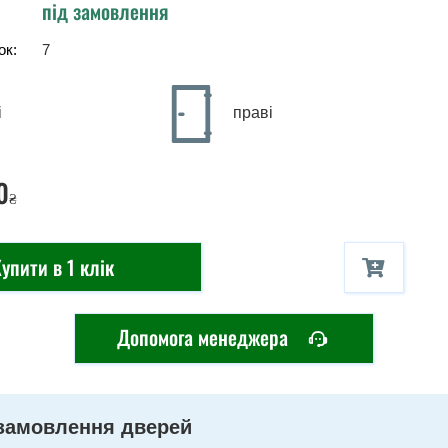
під замовлення
ок:
7
і
праві
0
₴
упити в 1 клік
Допомога менеджера
замовлення дверей