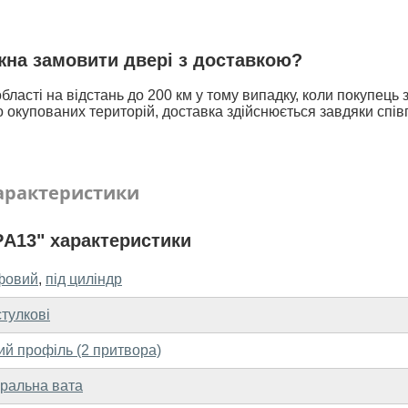
ожна замовити двері з доставкою?
бласті на відстань до 200 км у тому випадку, коли покупець
 окупованих територій, доставка здійснюється завдяки спів
арактеристики
А13" характеристики
фовий
,
під циліндр
тулкові
ий профіль (2 притвора)
еральна вата