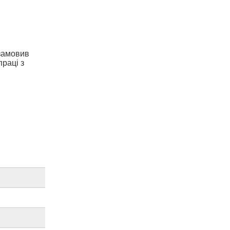
 замовив
праці з