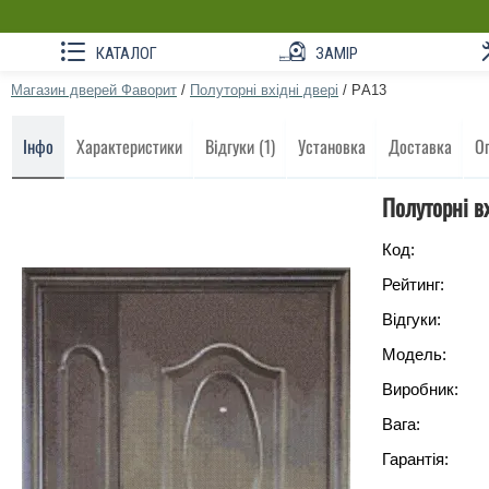
КАТАЛОГ
ЗАМІР
Магазин дверей Фаворит
/
Полуторні вхідні двері
/
PА13
Інфо
Характеристики
Відгуки (1)
Установка
Доставка
О
Полуторні в
Код:
Рейтинг:
Відгуки:
Модель:
Виробник:
Вага:
Гарантія: