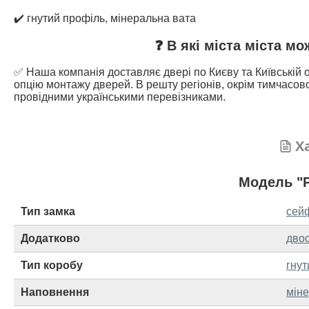
✔️ гнутий профіль, мінеральна вата
❓ В які міста міста м
✅ Наша компанія доставляє двері по Києву та Київській о
опцію монтажу дверей. В решту регіонів, окрім тимчасово
провідними українськими перевізниками.
Х
Модель "P
Тип замка
сей
Додатково
двос
Тип коробу
гнут
Наповнення
мін