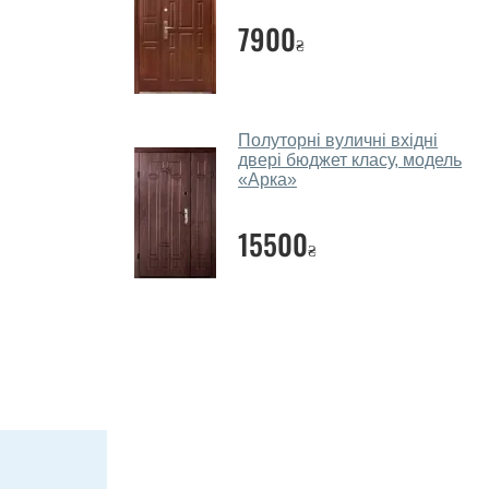
7900
₴
Полуторні вуличні вхідні
двері бюджет класу, модель
«Арка»
15500
₴