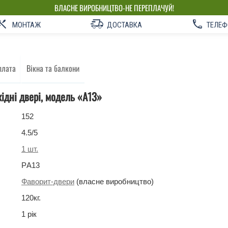
ВЛАСНЕ ВИРОБНИЦТВО-НЕ ПЕРЕПЛАЧУЙ!
МОНТАЖ
ДОСТАВКА
ТЕЛЕФ
плата
Вікна та балкони
хідні двері, модель «А13»
152
4.5
/5
1
шт.
PА13
Фаворит-двери
(власне виробництво)
120
кг
.
1 рік