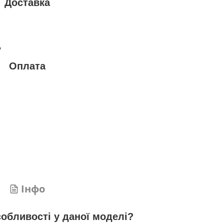
Доставка
у
Оплата
Інфо
собливості у даної моделі?