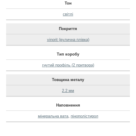
Тон
світлі
Покриття
vinorit (вулична плівка)
Тип коробу
гнутий профіль (2 притвора)
Товщина металу
2.2 мм
Наповнення
мінеральна вата
,
пінополістирол