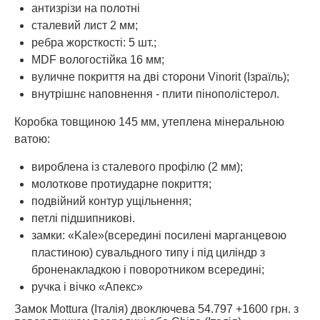
антизрізи на полотні
сталевий лист 2 мм;
ребра жорсткості: 5 шт.;
MDF вологостійка 16 мм;
вуличне покриття на дві сторони Vinorit (Ізраїль);
внутрішнє наповнення - плити пінополістерол.
Коробка товщиною 145 мм, утеплена мінеральною
ватою:
вироблена із сталевого профілю (2 мм);
молоткове протиударне покриття;
подвійний контур ущільнення;
петлі підшипникові.
замки: «Kale»(всередині посилені марганцевою
пластиною) сувальдного типу і під циліндр з
броненакладкою і поворотником всередині;
ручка і вічко «Апекс»
Замок Mottura (Італія) двоключева 54.797 +1600 грн. з