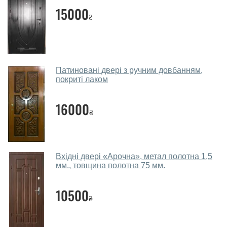
двері?
15000
₴
Так. Ми консультуємо покупців
по телефону
, через
месенджери, онлайн-чат або безпосередньо в нашому
салоні-магазині.
Які вуличні двері порадите?
Патиновані двері з ручним довбанням,
покриті лаком
Наші рекомендації залежать від необхідних
параметрів, бюджету та інших факторів. Підбір
16000
₴
вуличних дверей проводиться індивідуально для
кожного відвідувача.
Заміри дверей робите?
Вхідні двері «Арочна», метал полотна 1,5
Так, робимо. Наші фахівці можуть зробити замір та
мм., товщина полотна 75 мм.
консультацію на виїзді. Кожен співробітник має із
собою каталоги кольорів та візерунків. Після виміру та
10500
₴
консультації Ви можете оформити заявку, не
відвідуючи наш офіс.