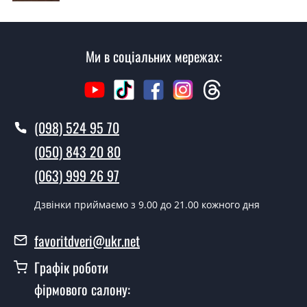
Скільки коштує викликати замірника?
Виклик замірника-консультанта коштує 450 грн.
Ми в соціальних мережах:
Ви робите установку вуличних
дверей?
Так робимо. Монтаж вуличних дверей проводиться
згідно з чергою, у всі дні крім неділі.
(098) 524 95 70
Скільки коштує установка дверей
(050) 843 20 80
GELira?
(063) 999 26 97
Вартість встановлення дверей GELira - від 1600 грн.
Дзвінки приймаємо з 9.00 до 21.00 кожного дня
Як швидко можете встановити двері
GELira?
favoritdveri@ukr.net
У той самий день протягом кількох годин, за умови
Графік роботи
наявності їх на складі, чи наступного дня.
фірмового салону:
Чи можна на сьогодні викликати