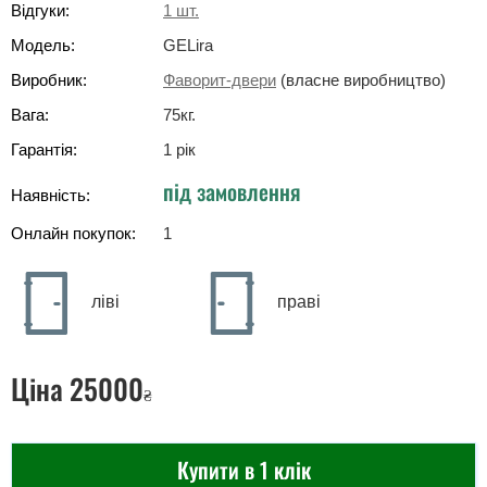
Відгуки:
1
шт.
Модель:
GELira
Виробник:
Фаворит-двери
(власне виробництво)
Вага:
75
кг
.
Гарантія:
1 рік
під замовлення
Наявність:
Онлайн покупок:
1
ліві
праві
Ціна
25000
₴
Купити в 1 клік