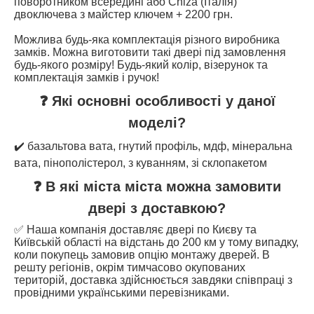
поворотником всередині або Chiza (Італія)
двоключева з майстер ключем + 2200 грн.
Можлива будь-яка комплектація різного виробника
замків. Можна виготовити такі двері під замовлення
будь-якого розміру! Будь-який колір, візерунок та
комплектація замків і ручок!
❓ Які основні особливості у даної
моделі?
✔️ базальтова вата, гнутий профіль, мдф, мінеральна
вата, пінополістерол, з куванням, зі склопакетом
❓ В які міста міста можна замовити
двері з доставкою?
✅ Наша компанія доставляє двері по Києву та
Київській області на відстань до 200 км у тому випадку,
коли покупець замовив опцію монтажу дверей. В
решту регіонів, окрім тимчасово окупованих
територій, доставка здійснюється завдяки співпраці з
провідними українськими перевізниками.