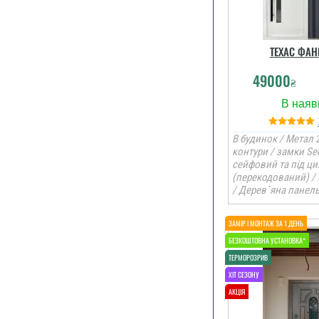
ТЕХАС ФАН
49000
₴
В будинок / Метал 2
контури / замки Se
сейфовий та під ци
(перекодований) /
/ Дерев`яна панел