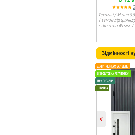
Технічні / Метал 0,8
1 замок під цилінд
/ Полотно 40 мм. /
Відмінності 