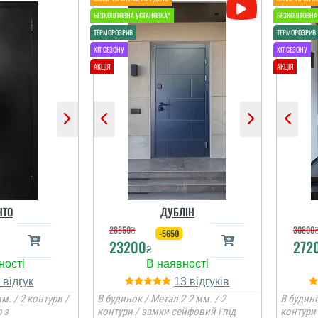
НТО
ДУБЛІН
28850
₴
30800
-5650
23200
272
₴
1
13
м. / 2 контури /
В будинок / Метал 2.2 мм. / 2
В будино
 з
контури / замки сейфовий і під
контури 