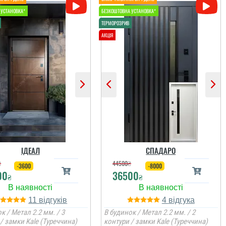
ІДЕАЛ
СПАДАРО
₴
44500
₴
-3600
-8000
00
36500
₴
₴
11
4
к / Метал 2.2 мм. / 3
В будинок / Метал 2.2 мм. / 2
/ замки Kale (Туреччина)
контури / замки Kale (Туреччина)