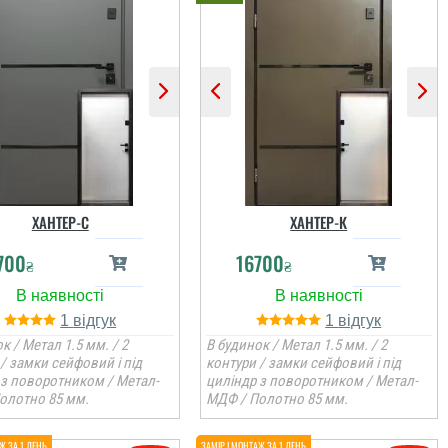
ХАНТЕР-С
ХАНТЕР-К
700
16700
₴
₴
1
1
к / Метал 1.5 мм. / 2
В будинок / Метал 1.5 мм. / 2
/ замки сейфовий і під
контури / замки сейфовий і під
 з поворотником / Метал-
циліндр з поворотником / Метал-
олотно 85 мм.
МДФ / Полотно 85 мм.