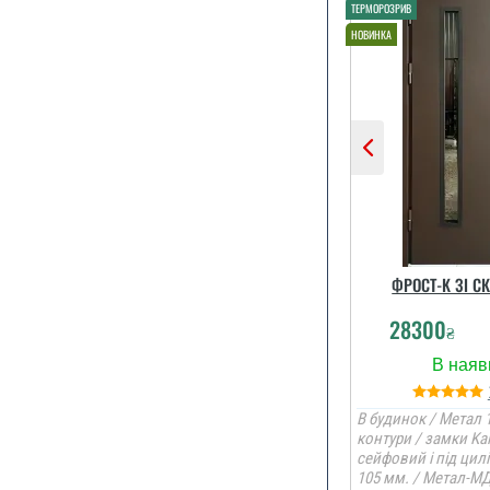
ФРОСТ-K ЗІ С
28300
₴
В будинок / Метал 1
контури / замки Ka
сейфовий і під цил
105 мм. / Метал-М