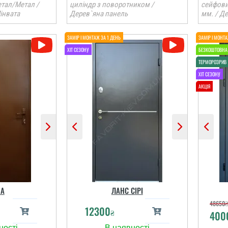
тал/Метал /
циліндр з поворотником /
сейфовий
інвата
Дерев`яна панель
мм. / Д
А
ЛАНС СІРІ
48650
12300
₴
400