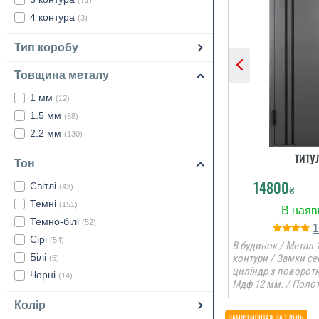
(71)
4 контура
(3)
Тип коробу
Товщина металу
1 мм
(12)
1.5 мм
(88)
2.2 мм
(130)
ТИТУ
Тон
14800
Світлі
₴
(43)
Темні
(151)
Темно-білі
(52)
Сірі
(54)
В будинок / Метал 1
Білі
контури / Замки се
(6)
циліндр з поворот
Чорні
(14)
Мдф 12 мм. / Полот
Колір