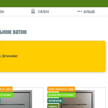
ОН
САЛОН
БІЛЬШЕ
льною ватою

и. Детальніше: