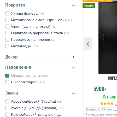
Покриття
Яхтова фанера
(40)
Металізована емаль (три шари)
(26)
Vinorit (вулична плівка)
(82)
Оцинкована фарбована сталь
(27)
Порошкове напилення
(39)
Метал-МДФ
(37)
Декор
Наповнення
Мінеральна вата
(236)
СОРЕ
Пінополістирол
(243)
5900
₴
Замки
Apecs сейфовий (Україна)
(83)
Avers під циліндр (Україна)
(81)
Технічні / Метал 1 м
Kale сейфовий та під циліндр
1 замок під циліндр