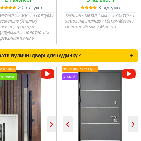
20
8
Металл 2.2 мм. / 3 контура /
Технічні / Метал 1 мм. / 1 контур / 1
ecuremme (Италия)
замок під циліндр / Метал/Метал /
й и под цилиндр
Полотно 45 мм. / Мінвата
дируемый) / Полотно 115
еревянная панель
рати вуличні двері для будинку?
+