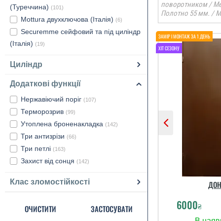
поворотником / Ме
(Туреччина)
(101)
Полотно 55 мм. / М
Mottura двухключова (Італія)
(6)
Securemme сейфовий та під циліндр
(Італія)
(19)
Циліндр
Додаткові функції
Нержавіючий поріг
(107)
Терморозрив
(99)
Утоплена броненакладка
(142)
Три антизрізи
(66)
Три петлі
(163)
Захист від сонця
(142)
Клас зломостійкості
ДОН
6000
₴
ОЧИСТИТИ
ЗАСТОСУВАТИ