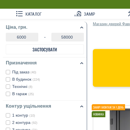
КАТАЛОГ
ЗАМІР
Магазин дверей Фав
Ціна, грн.
-
ЗАСТОСУВАТИ
Призначення
Під заказ
(40)
В будинок
(224)
Технічні
(8)
В гараж
(25)
Контур ущільнення
1 контур
(10)
2 контура
(92)
3 контура