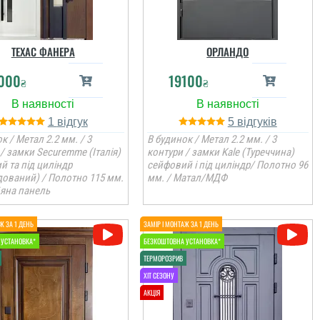
ТЕХАС ФАНЕРА
ОРЛАНДО
000
19100
₴
₴
1
5
к / Метал 2.2 мм. / 3
В будинок / Метал 2.2 мм. / 3
/ замки Securemme (Італія)
контури / замки Kale (Туреччина)
й та під циліндр
сейфовий і під циліндр/ Полотно 96
дований) / Полотно 115 мм.
мм. / Матал/МДФ
`яна панель