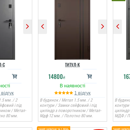
Л-С
ТИТУЛ-К
14800
16
₴
1
1
.5 мм. / 2
В будинок / Метал 1.5 мм. / 2
В будино
йфовий і під
контури / Замки сейфовий і під
контури 
ником / Метал-
циліндр з поворотником / Метал-
циліндр
но 80 мм.
Мдф 12 мм. / Полотно 80 мм.
МДФ / П