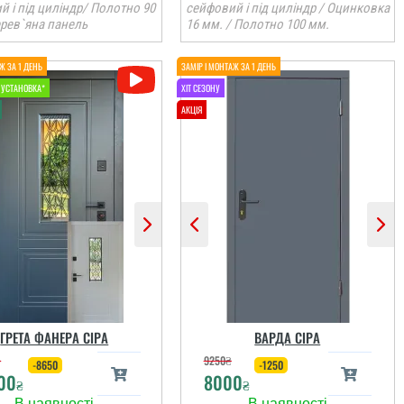
 і під циліндр/ Полотно 90
сейфовий і під циліндр / Оцинковка
ерев`яна панель
16 мм. / Полотно 100 мм.
ГРЕТА ФАНЕРА СІРА
ВАРДА СІРА
₴
9250
₴
-8650
-1250
00
8000
₴
₴