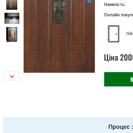
Наявність:
Онлайн покуп
лів
Ціна
200
К
Процес 