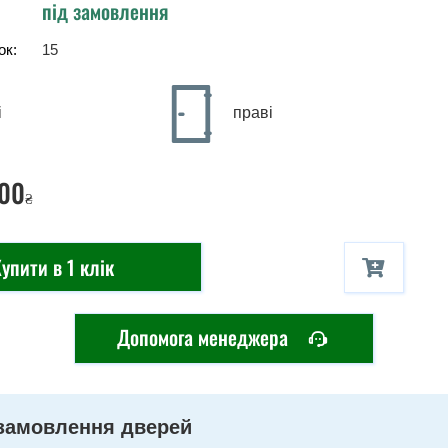
під замовлення
ок:
15
і
праві
00
₴
упити в 1 клік
Допомога менеджера
замовлення дверей