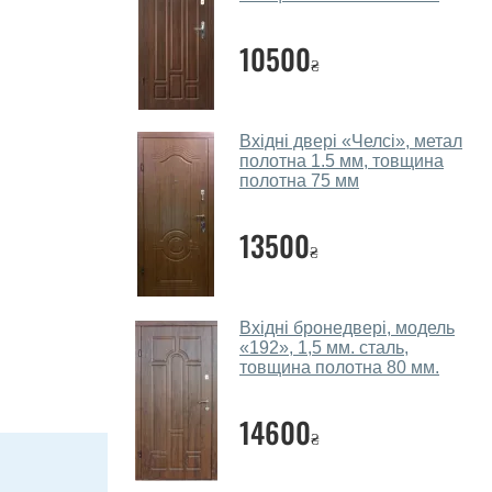
10500
₴
Вхідні двері «Челсі», метал
полотна 1.5 мм, товщина
полотна 75 мм
13500
₴
Вхідні бронедвері, модель
«192», 1,5 мм. сталь,
товщина полотна 80 мм.
14600
₴