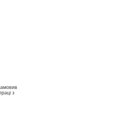
 замовив
праці з