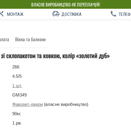
ВЛАСНЕ ВИРОБНИЦТВО-НЕ ПЕРЕПЛАЧУЙ!
МОНТАЖ
ДОСТАВКА
ТЕЛЕФ
плата
Вікна та балкони
 зі склопакетом та ковкою, колір «золотий дуб»
266
4.5
/5
1
шт.
GM349
Фаворит-двери
(власне виробництво)
90
кг
.
1 рік