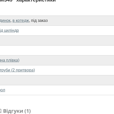
удинок
,
в котедж
,
під заказ
ід циліндр
чна плівка)
труби (2 притвора)
рол
Відгуки (1)