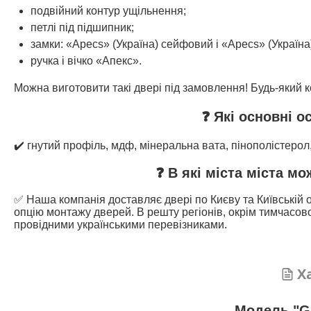
подвійний контур ущільнення;
петлі під підшипник;
замки: «Apecs» (Україна) сейфовий і «Apecs» (Україна
ручка і вічко «Апекс».
Можна виготовити такі двері під замовлення! Будь-який ко
❓ Які основні о
✔️ гнутий профіль, мдф, мінеральна вата, пінополістерол
❓ В які міста міста м
✅ Наша компанія доставляє двері по Києву та Київській о
опцію монтажу дверей. В решту регіонів, окрім тимчасово
провідними українськими перевізниками.
Х
Модель "G