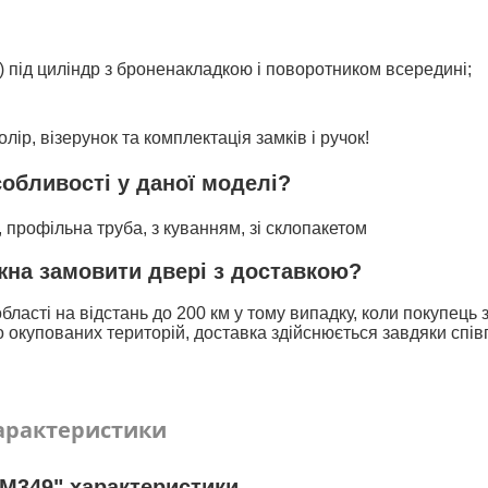
) під циліндр з броненакладкою і поворотником всередині;
лір, візерунок та комплектація замків і ручок!
собливості у даної моделі?
, профільна труба, з куванням, зі склопакетом
ожна замовити двері з доставкою?
бласті на відстань до 200 км у тому випадку, коли покупець
 окупованих територій, доставка здійснюється завдяки спів
арактеристики
M349" характеристики