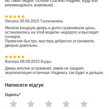
бы таких людей. Особое спасибо Андрею. Буду Вас
рекомендовать знакомым)
Оксана
30.09.2015
Талалаевка
Меняли входную дверь и долго сравнивали цены,
остановились на этой модели- недорого и выглядит
солидно.
Привезли быстро, мастера добротно установили,
дверью довольны.
Валера
08.09.2015
Буды
Дверь вполне устраивает, замок не заедает,
звукоизоляция отличная. Надеюсь так будет и дальше.
Написати відгук
Оцініть*