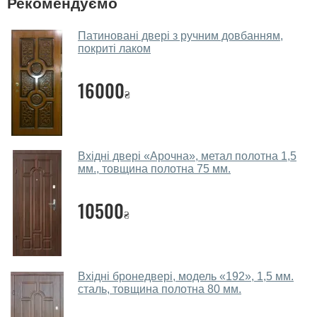
Рекомендуємо
Так, у нас великий вибір міжкімнатних та вхідних
дверей.
Патиновані двері з ручним довбанням,
покриті лаком
Чи допомагаєте ви вибрати двері
вхідні?
16000
₴
Так. Ми консультуємо покупців
по телефону
, через
месенджери, онлайн-чат або безпосередньо в нашому
салоні-магазині.
Які двері вхідні порадите?
Вхідні двері «Арочна», метал полотна 1,5
мм., товщина полотна 75 мм.
Наші рекомендації залежать від необхідних
параметрів, бюджету та інших факторів. Підбір
10500
₴
вхідних дверей проводиться індивідуально для
кожного відвідувача.
Заміри дверей робите?
Вхідні бронедвері, модель «192», 1,5 мм.
Так, робимо. Наші фахівці можуть зробити замір та
сталь, товщина полотна 80 мм.
консультацію на виїзді. Кожен співробітник має із