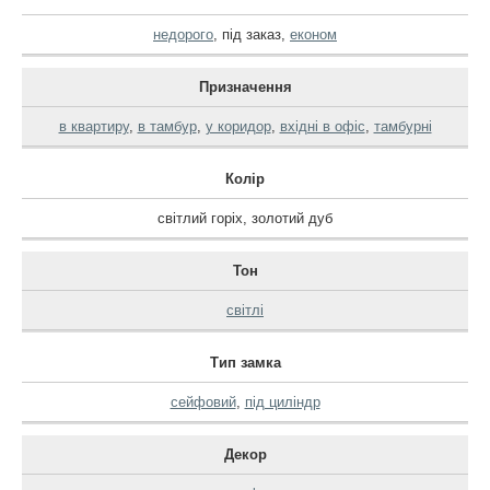
недорого
,
під заказ
,
економ
Призначення
в квартиру
,
в тамбур
,
у коридор
,
вхідні в офіс
,
тамбурні
Колір
світлий горіх
,
золотий дуб
Тон
світлі
Тип замка
сейфовий
,
під циліндр
Декор