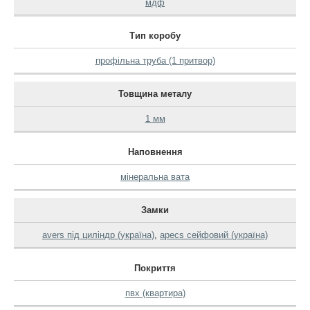
мдф
Тип коробу
профільна труба (1 притвор)
Товщина металу
1 мм
Наповнення
мінеральна вата
Замки
avers під циліндр (україна)
,
apecs сейфовий (україна)
Покриття
пвх (квартира)