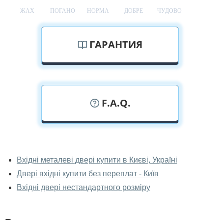
ЖАХ
ПОГАНО
НОРМА
ДОБРЕ
ЧУДОВО
ГАРАНТИЯ
F.A.Q.
У вас можна подивитися двері вхідні
наживо?
Вхідні металеві двері купити в Києві, Україні
Двері вхідні купити без переплат - Київ
Так, можна подивитися двері вхідні у нашому
фірмовому салоні-магазині.
Вхідні двері нестандартного розміру
У вас великий магазин?