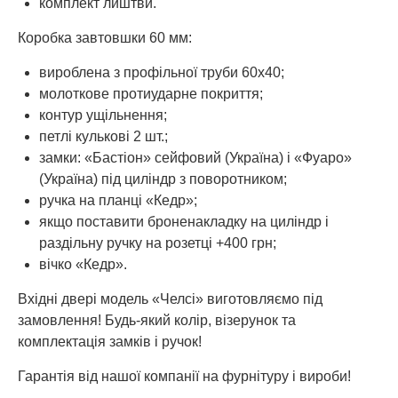
комплект лиштви.
Коробка завтовшки 60 мм:
вироблена з профільної труби 60х40;
молоткове протиударне покриття;
контур ущільнення;
петлі кулькові 2 шт.;
замки: «Бастіон» сейфовий (Україна) і «Фуаро»
(Україна) під циліндр з поворотником;
ручка на планці «Кедр»;
якщо поставити броненакладку на циліндр і
раздільну ручку на розетці +400 грн;
вічко «Кедр».
Вхідні двері модель «Челсі» виготовляємо під
замовлення! Будь-який колір, візерунок та
комплектація замків і ручок!
Гарантія від нашої компанії на фурнітуру і вироби!