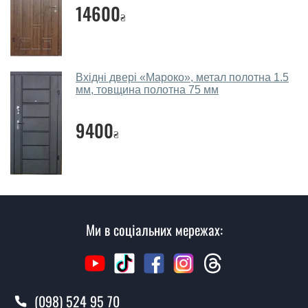
собою каталоги кольорів та візерунків. Після виміру та
14600
₴
консультації Ви можете оформити заявку, не
відвідуючи наш офіс.
Скільки коштує викликати замірника?
Вхідні двері «Мароко», метал полотна 1.5
мм, товщина полотна 75 мм
Виклик замірника-консультанта коштує 450 грн.
Ви робите установку вхідних дверей?
9400
₴
Так робимо. Монтаж вхідних дверей проводиться
згідно з чергою, у всі дні крім неділі.
Скільки коштує установка дверей
Челсі ?
Ми в соціальних мережах:
Вартість встановлення дверей Челсі - від 1600 грн.
Як швидко можете встановити двері
Челсі ?
(098) 524 95 70
У той самий день протягом кількох годин, за умови