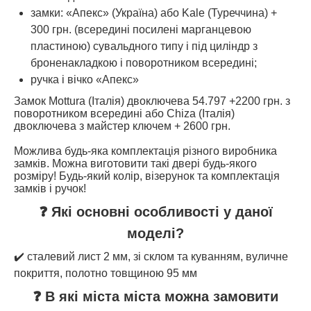
замки: «Апекс» (Україна) або Kale (Туреччина) +
300 грн. (всередині посилені марганцевою
пластиною) сувальдного типу і під циліндр з
броненакладкою і поворотником всередині;
ручка і вічко «Апекс»
Замок Mottura (Італія) двоключева 54.797 +2200 грн. з
поворотником всередині або Chiza (Італія)
двоключева з майстер ключем + 2600 грн.
Можлива будь-яка комплектація різного виробника
замків. Можна виготовити такі двері будь-якого
розміру! Будь-який колір, візерунок та комплектація
замків і ручок!
❓ Які основні особливості у даної
моделі?
✔️ сталевий лист 2 мм, зі склом та куванням, вуличне
покриття, полотно товщиною 95 мм
❓ В які міста міста можна замовити