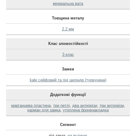
мінеральна вата
Товщина металу
2.2 мм
Клас зломостійкості
3 клас
Замки
kale сейфовий та під циліндр (туреччина)
Додаткові функції
марганцева пластина
,
три петлі
,
два антизрізи
,
три антизрізи
,
карман для замка
,
утоплена броненакладка
Сегмент
під заказ
,
на вулицю