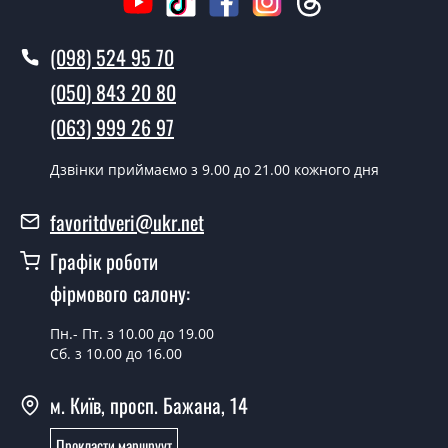
Леново?
У той самий день протягом кількох годин, за умови
(098) 524 95 70
наявності їх на складі, чи наступного дня.
(050) 843 20 80
Чи можна на сьогодні викликати
(063) 999 26 97
замірника?
Дзвінки приймаємо з 9.00 до 21.00 кожного дня
Так можна.
У вас є в наявності готові вуличні
favoritdveri@ukr.net
двері?
Графік роботи
Так, ми маємо великий асортимент готових вуличних
фірмового салону:
дверей.
Яка вартість найдешевших вуличних
Пн.- Пт. з 10.00 до 19.00
Сб. з 10.00 до 16.00
дверей?
Від 5200 грн.
м. Київ, просп. Бажана, 14
Потрібні вуличні двері економ класу,
Прокласти маршруут