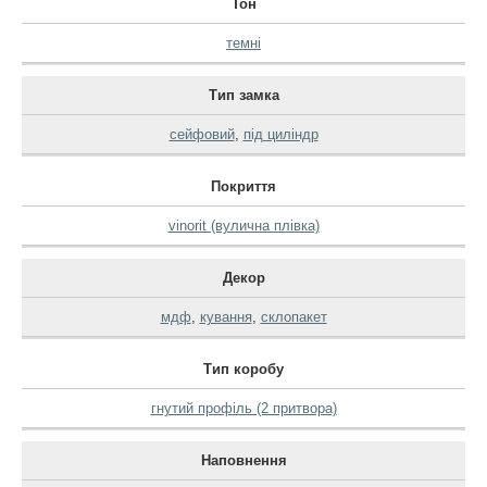
Тон
темні
Тип замка
сейфовий
,
під циліндр
Покриття
vinorit (вулична плівка)
Декор
мдф
,
кування
,
склопакет
Тип коробу
гнутий профіль (2 притвора)
Наповнення