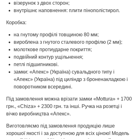
візерунок з двох сторон;
внутрішнє наповнення: плити пінополістирол.
Коробка:
на гнутому профілі товщиною 80 мм;
вироблена з гнутого сталевого профілю (2 мм);
молоткове протиударне покриття;
подвійний контур ущільнення;
петлі підшипникові.
замки: «Апекс» (Україна) сувальдного типу і
«Апекс» (Україна) під циліндр з броненакладкою і
поворотником всередині.
Під замовлення можна врізати замки «Mottura» + 1700
грн., «Chiza» + 2300 грн. та інші. Ручка на розетці і
вічко виробництва «Апекс».
Виготовляємо під замовлення продукцію лише
хорошої якості і за доступною для всіх ціною! Модель