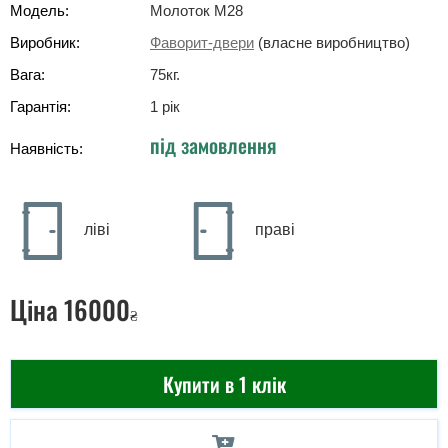
Модель:
Молоток М28
Виробник:
Фаворит-двери
(власне виробництво)
Вага:
75
кг
.
Гарантія:
1 рік
під замовлення
Наявність:
ліві
праві
Ціна
16000
₴
Купити в 1 клік