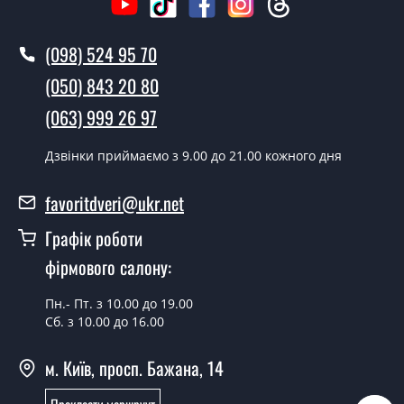
Так робимо. Монтаж вхідних дверей проводиться
згідно з чергою, у всі дні крім неділі.
(098) 524 95 70
Скільки коштує установка дверей
Молоток 28?
(050) 843 20 80
(063) 999 26 97
Вартість встановлення дверей Молоток 28 - від 1600
грн.
Дзвінки приймаємо з 9.00 до 21.00 кожного дня
Як швидко можете встановити двері
Молоток 28?
favoritdveri@ukr.net
У той самий день протягом кількох годин, за умови
Графік роботи
наявності їх на складі, чи наступного дня.
фірмового салону:
Чи можна на сьогодні викликати
замірника?
Пн.- Пт. з 10.00 до 19.00
Сб. з 10.00 до 16.00
Так можна.
м. Київ, просп. Бажана, 14
У вас є в наявності готові двері
вхідні?