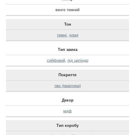
венге темний
Тон
темні
,
чорні
Тип замка
сейфовий
,
під циліндр
Покриття
пвх (квартира)
Декор
мдф
Тип коробу