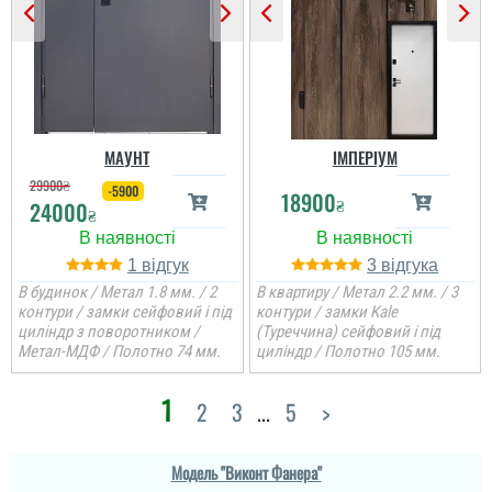
МАУНТ
ІМПЕРІУМ
29900
₴
-5900
18900
₴
24000
₴
1
3
В будинок / Метал 1.8 мм. / 2
В квартиру / Метал 2.2 мм. / 3
контури / замки сейфовий і під
контури / замки Kale
циліндр з поворотником /
(Туреччина) сейфовий і під
Метал-МДФ / Полотно 74 мм.
циліндр / Полотно 105 мм.
1
Іван
2
3
...
5
>
Вячеслав
Зроблені двері якісно,
сама збірка і
Модель "Виконт Фанера"
Потрібно було замінити
фарбування, компанія