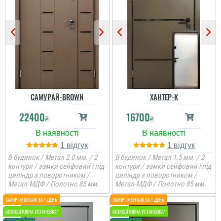
САМУРАЙ-BROWN
ХАНТЕР-К
22400
16700
₴
₴
1
1
В будинок / Метал 2.0 мм. / 2
В будинок / Метал 1.5 мм. / 2
контури / замки сейфовий і під
контури / замки сейфовий і під
циліндр з поворотником /
циліндр з поворотником /
Метал-МДФ / Полотно 85 мм.
Метал-МДФ / Полотно 85 мм.