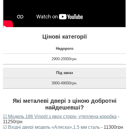
Велике дякую за
Двері виглядають
виконану роботу і за
непогано, встановили
двері, все сподобалось,
дуже гарно, коробка і
хлопці молодці.
полотно достатньо міцні
та надійні вхідні двері
для будинку, нк
сподобалась ручка. ...
Цінові категорії
читати всі відгуки
Недорого
2900-20000грн.
Під заказ
3900-49000грн.
Які металеві двері з ціною добротні
найдешевші?
☑ Модель 186 Vinorit з двох сторін, утеплена коробка
-
11250грн
☑ Вхідні двері модель «Аляска»,1.5 мм сталь
- 11300грн