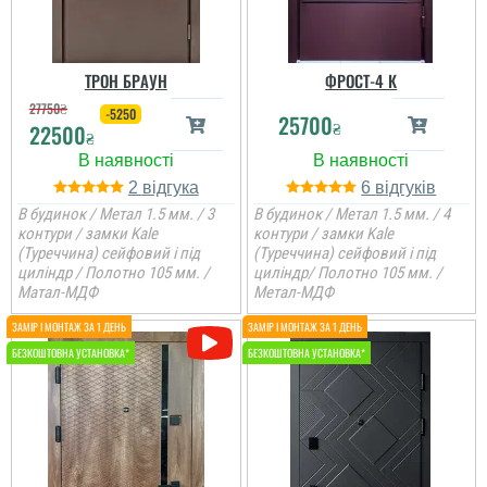
ТРОН БРАУН
ФРОСТ-4 К
27750
₴
-5250
25700
₴
22500
₴
2
6
В будинок / Метал 1.5 мм. / 3
В будинок / Метал 1.5 мм. / 4
контури / замки Kale
контури / замки Kale
(Туреччина) сейфовий і під
(Туреччина) сейфовий і під
циліндр / Полотно 105 мм. /
циліндр/ Полотно 105 мм. /
Матал-МДФ
Метал-МДФ
Мирон