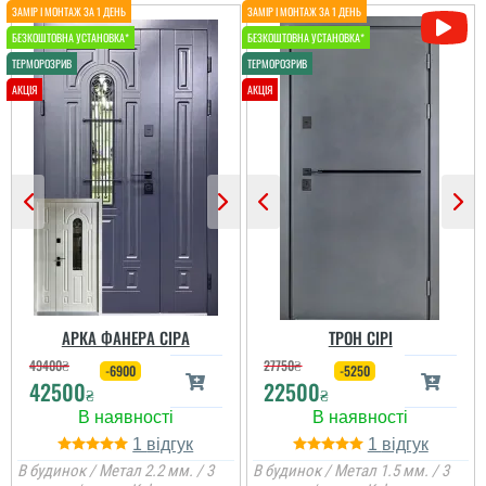
Аня
своїм вибором і
дверями, буду брати
міжкімнатні двері...
Двері виглядають
непогано, зроблено
гарно, установили все
швидко, все поки ок.
Денис
Класний варіант для
читати всі відгуки
квартири, шукали довго і
щоб було в наявності,
дуже сподобались
двері, хороші та якісні
читати всі відгуки
АРКА ФАНЕРА СІРА
ТРОН СІРІ
49400
₴
27750
₴
-6900
-5250
42500
22500
₴
₴
1
1
В будинок / Метал 2.2 мм. / 3
В будинок / Метал 1.5 мм. / 3