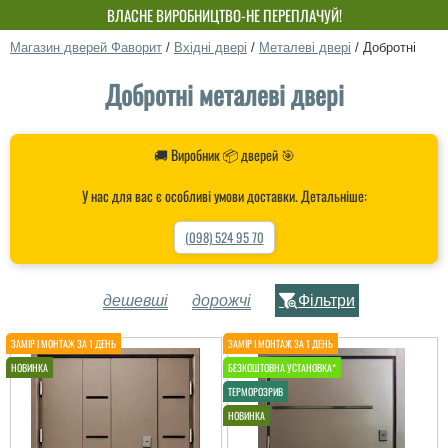
ВЛАСНЕ ВИРОБНИЦТВО-НЕ ПЕРЕПЛАЧУЙ!
Магазин дверей Фаворит
/
Вхідні двері
/
Металеві двері
/
Добротні
Добротні металеві двері
🚚 Виробник 📦 дверей 🎯
У нас для вас є особливі умови доставки. Детальніше:
(098) 524 95 70
дешевші
дорожчі
Фільтри