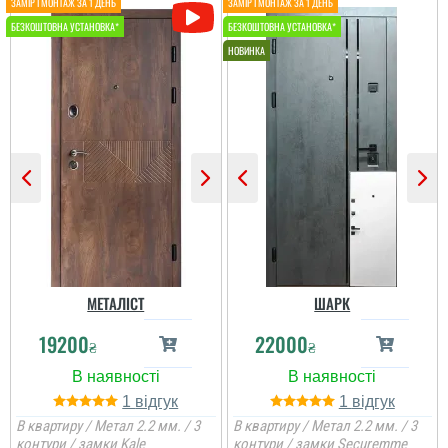
Сергій
Все пройшло чудово,
Ігор
все сподобалось, всім
дякую.
Чудове поєнання в
кольорі під мою мебель
та підлогу. хотів шось в
такому стилі, класний
колір вільха дуже пасує
і вставки молдингу,
просто шикарно...
МЕТАЛІСТ
ШАРК
19200
22000
₴
₴
Женя
1
1
В квартиру / Метал 2.2 мм. / 3
В квартиру / Метал 2.2 мм. / 3
контури / замки Kale
контури / замки Securemme