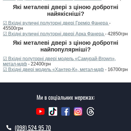
Які металеві двері з ціною добротні
найякісніші?
☑ Вхідні вуличні полуторні двері Греміо Фанера
-
45500грн
☑ Вхідні вуличні полуторні двері Арка Фанера
- 42850грн
Які металеві двері з ціною добротні
найпопулярніші?
☑ Вхідні полуторні двері модель «Самурай-Brown»,
метал-мдф
- 22400грн
☑ Вхідні двері модель «Хантер-К», метал-мдф
- 16700грн
Ми в соціальних мережах:
(098) 524 95 70