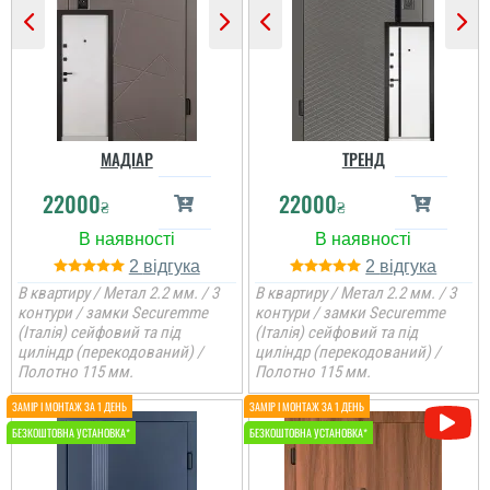
МАДІАР
ТРЕНД
22000
22000
₴
₴
2
2
Сергій
В квартиру / Метал 2.2 мм. / 3
В квартиру / Метал 2.2 мм. / 3
контури / замки Securemme
контури / замки Securemme
(Італія) сейфовий та під
(Італія) сейфовий та під
циліндр (перекодований) /
циліндр (перекодований) /
Всім дякую за швидку
Полотно 115 мм.
Полотно 115 мм.
допомогу у виборі
дверей та встановленні.
Двері дуже масивні і
дуже сподобалися.
Раджу!