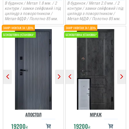
В будинок / Метал 1.8 мм. / 2
В будинок / Метал 2.0 мм. / 2
контури / замки сейфовий і під
контури / замки сейфовий і під
циліндр з поворотником /
циліндр з поворотником /
Метал-МДФ / Полотно 85 мм.
Метал-МДФ / Полотно 85 мм.
АПОСТОЛ
МІРАЖ
19200
19200
₴
₴