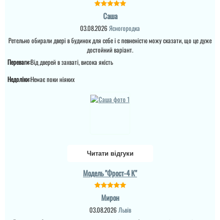
двері старі на нові. бо
виконує свої обов'язки
вже старі двері ледь
якісно. Я дуже
Саша
дихали, вибрали данну
задоволений роботою і
модель сподобався
дверима....
03.08.2026
Ясногородка
дизайн та колір.
Ретельно обирали двері в будинок для себе і с певненістю можу сказати, що це дуже
Встановили через пару
днів, поки все наче ок...
достойний варіант.
читати всі відгуки
Переваги:
Від дверей в захваті, висока якість
Недоліки:
Немає поки ніяких
Читати відгуки
Модель "Фрост-4 К"
Мирон
03.08.2026
Львів