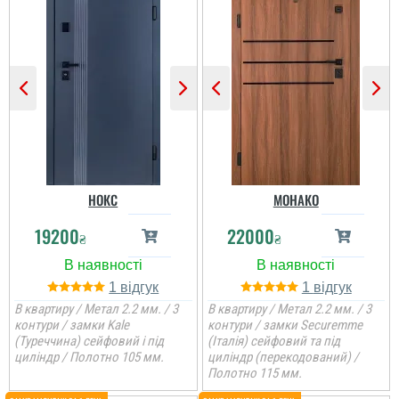
НОКС
МОНАКО
19200
22000
₴
₴
1
1
В квартиру / Метал 2.2 мм. / 3
В квартиру / Метал 2.2 мм. / 3
контури / замки Kale
контури / замки Securemme
(Туреччина) сейфовий і під
(Італія) сейфовий та під
циліндр / Полотно 105 мм.
циліндр (перекодований) /
Полотно 115 мм.