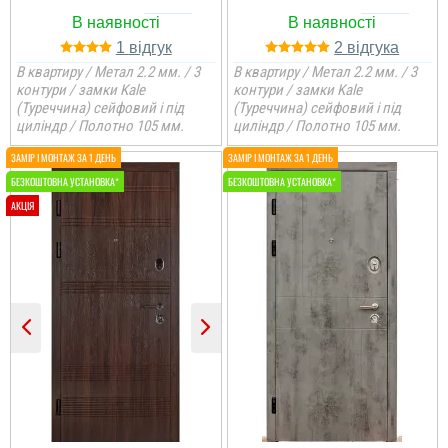
1
2
В квартиру / Метал 2.2 мм. / 3
В квартиру / Метал 2.2 мм. / 3
контури / замки Kale
контури / замки Kale
(Туреччина) сейфовий і під
(Туреччина) сейфовий і під
циліндр / Полотно 105 мм.
циліндр / Полотно 105 мм.
Ігор
Ілона
Дякую за встановлені
двері, установщики
виконали складний
монтаж.
Сподобалось те, що