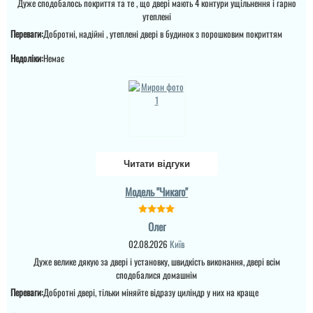
Дуже сподобалось покриття та те , що двері мають 4 контури ущільнення і гарно
утеплені
Переваги:
Добротні, надійні , утеплені двері в будинок з порошковим покриттям
Недоліки:
Немає
Читати відгуки
Ігор
Анжела
Модель "Чикаго"
Дуже здивований
3-4 дні і двері вже були
швидким виконанням
встановлені, причому
Олег
замовлення, замір і на
так акуратно все
02.08.2026
Київ
слідуючий день
зробили, що в середині
установка, майстри
не потрібно робити
Дуже велике дякую за двері і установку, швидкість виконання, двері всім
працюють з досвідом і
відкосів. Фото нище
сподобалися домашнім
це відчувається ...
додаю....
Переваги:
Добротні двері, тільки міняйте відразу циліндр у них на краще
читати всі відгуки
читати всі відгуки