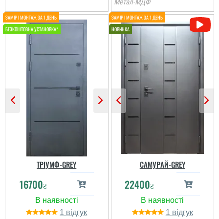
Метал-МДФ
ТРІУМФ-GREY
САМУРАЙ-GREY
16700
22400
₴
₴
1
1