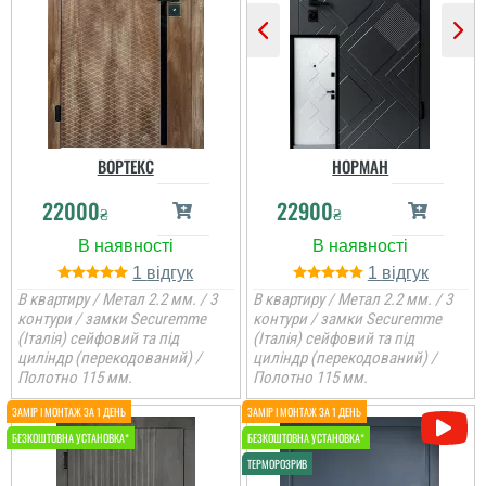
Дуже сподобалось
покриття та те , що
двері мають 4 контури
ущільнення і гарно
утеплені
читати всі відгуки
ВОРТЕКС
НОРМАН
22000
22900
₴
₴
1
1
В квартиру / Метал 2.2 мм. / 3
В квартиру / Метал 2.2 мм. / 3
контури / замки Securemme
контури / замки Securemme
(Італія) сейфовий та під
(Італія) сейфовий та під
циліндр (перекодований) /
циліндр (перекодований) /
Полотно 115 мм.
Полотно 115 мм.