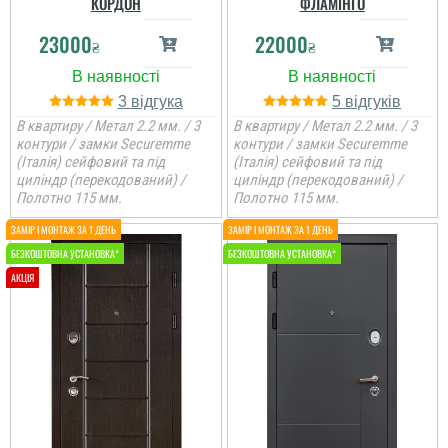
КОРДОН
ФЛАМІНГО
23000
22000
₴
₴
3
5
В квартиру / Метал 2.2 мм. / 3
В квартиру / Метал 2.2 мм. / 3
контури / замки Securemme
контури / замки Securemme
(Італія) сейфовий та під
(Італія) сейфовий та під
циліндр (перекодований) /
циліндр (перекодований) /
Полотно 115 мм.
Полотно 115 мм.
Михаил