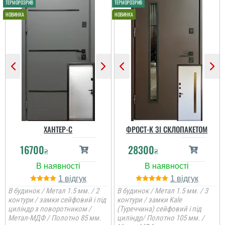
ХАНТЕР-С
ФРОСТ-K ЗІ СКЛОПАКЕТОМ
16700
28300
₴
₴
1
1
В будинок / Метал 1.5 мм. / 2
В будинок / Метал 1.5 мм. / 3
контури / замки сейфовий і під
контури / замки Kale
циліндр з поворотником /
(Туреччина) сейфовий і під
Метал-МДФ / Полотно 85 мм.
циліндр/ Полотно 105 мм. /