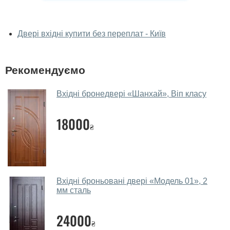
У вас можна подивитися двері вхідні
наживо?
Двері вхідні купити без переплат - Київ
Так, можна подивитися двері вхідні у нашому
фірмовому салоні-магазині.
Рекомендуємо
У вас великий магазин?
Вхідні бронедвері «Шанхай», Віп класу
Так, у нас великий вибір міжкімнатних та вхідних
дверей.
18000
₴
Чи допомагаєте ви вибрати двері
вхідні?
Так. Ми консультуємо покупців
по телефону
, через
месенджери, онлайн-чат або безпосередньо в нашому
Вхідні броньовані двері «Модель 01», 2
салоні-магазині.
мм сталь
Які двері вхідні порадите?
24000
₴
Наші рекомендації залежать від необхідних