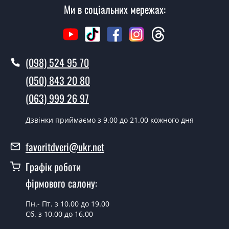
Скільки коштує установка дверей
Ми в соціальних мережах:
Модель 21?
Вартість встановлення дверей Модель 21 - від 1600
грн.
(098) 524 95 70
Як швидко можете встановити двері
(050) 843 20 80
Модель 21?
(063) 999 26 97
У той самий день протягом кількох годин, за умови
наявності їх на складі, чи наступного дня.
Дзвінки приймаємо з 9.00 до 21.00 кожного дня
Чи можна на сьогодні викликати
favoritdveri@ukr.net
замірника?
Графік роботи
Так можна.
фірмового салону:
У вас є в наявності готові двері
вхідні?
Пн.- Пт. з 10.00 до 19.00
Сб. з 10.00 до 16.00
Так, ми маємо великий асортимент готових вхідних
дверей.