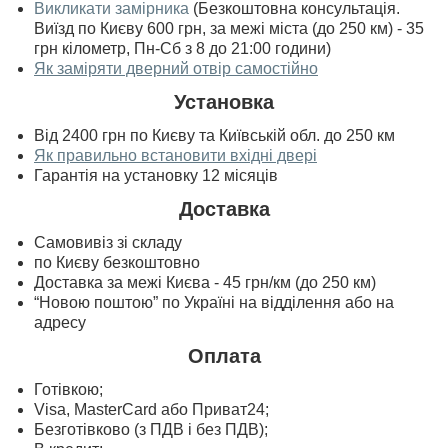
Викликати замірника
(Безкоштовна консультація.
Виїзд по Києву 600 грн, за межі міста (до 250 км) - 35
грн кілометр, Пн-Сб з 8 до 21:00 години)
Як заміряти дверний отвір самостійно
Установка
Від 2400 грн по Києву та Київській обл. до 250 км
Як правильно встановити вхідні двері
Гарантія на установку 12 місяців
Доставка
Самовивіз зі складу
по Києву безкоштовно
Доставка за межі Києва - 45 грн/км (до 250 км)
“Новою поштою” по Україні на відділення або на
адресу
Оплата
Готівкою;
Visa, MasterСard або Приват24;
Безготівково (з ПДВ і без ПДВ);