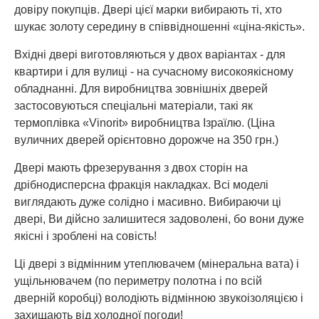
довіру покупців. Двері цієї марки вибирають ті, хто
шукає золоту середину в співвідношенні «ціна-якість».
Вхідні двері виготовляються у двох варіантах - для
квартири і для вулиці - на сучасному високоякісному
обладнанні. Для виробництва зовнішніх дверей
застосовуються спеціальні матеріали, такі як
термоплівка «Vinorit» виробництва Ізраїлю. (Ціна
вуличних дверей орієнтовно дорожче на 350 грн.)
Двері мають фрезерування з двох сторін на
дрібнодисперсна фракція накладках. Всі моделі
виглядають дуже солідно і масивно. Вибираючи ці
двері, Ви дійсно залишитеся задоволені, бо вони дуже
якісні і зроблені на совість!
Ці двері з відмінним утеплювачем (мінеральна вата) і
ущільнювачем (по периметру полотна і по всій
дверній коробці) володіють відмінною звукоізоляцією і
захищають від холодної погоди!