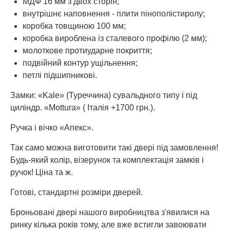
МДФ 16 мм з двох сторін;
внутрішнє наповнення - плити пінополістиролу;
коробка товщиною 100 мм;
коробка вироблена із сталевого профілю (2 мм);
молоткове протиударне покриття;
подвійний контур ущільнення;
петлі підшипникові.
Замки: «Kale» (Туреччина) сувальдного типу і під
циліндр. «Mottura» ( Італія +1700 грн.).
Ручка і вічко «Апекс».
Так само можна виготовити такі двері під замовлення!
Будь-який колір, візерунок та комплектація замків і
ручок! Ціна та ж.
Готові, стандартні розміри дверей.
Броньовані двері нашого виробництва з'явилися на
ринку кілька років тому, але вже встигли завоювати