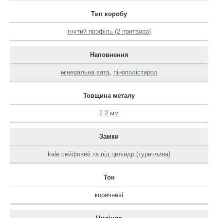
Тип коробу
гнутий профіль (2 притвора)
Наповнення
мінеральна вата
,
пінополістирол
Товщина металу
2.2 мм
Замки
kale сейфовий та під циліндр (туреччина)
Тон
коричневі