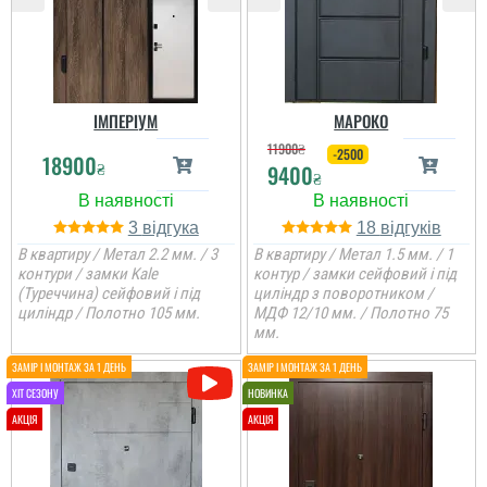
ІМПЕРІУМ
МАРОКО
11900
₴
-2500
18900
₴
9400
₴
3
18
В квартиру / Метал 2.2 мм. / 3
В квартиру / Метал 1.5 мм. / 1
контури / замки Kale
контур / замки сейфовий і під
(Туреччина) сейфовий і під
циліндр з поворотником /
циліндр / Полотно 105 мм.
МДФ 12/10 мм. / Полотно 75
мм.