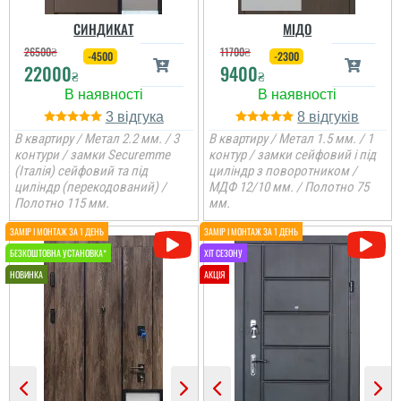
СИНДИКАТ
МІДО
26500
₴
11700
₴
-4500
-2300
22000
9400
₴
₴
3
8
В квартиру / Метал 2.2 мм. / 3
В квартиру / Метал 1.5 мм. / 1
контури / замки Securemme
контур / замки сейфовий і під
(Італія) сейфовий та під
циліндр з поворотником /
циліндр (перекодований) /
МДФ 12/10 мм. / Полотно 75
Полотно 115 мм.
мм.