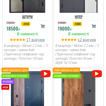
ШТУРМ
ІНТЕР
22850
₴
24900
₴
-4350
-5900
18500
19000
₴
₴
17
12
В квартиру / Метал 2.2 мм. / 3
В квартиру / Метал 2.2 мм. / 2
контури / замки Kale
контури / замки Kale
(Туреччина) сейфовий і під
(Туреччина) сейфовий і під
циліндр / Полотно 105 мм.
циліндр/ Полотно 95 мм. /
МДФ 16/12 мм.
Іван
Двері тяжко було
встановити в наш
пройом, потрібно було