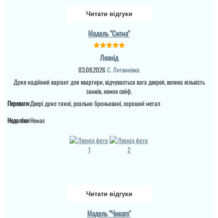
Читати відгуки
Модель "Сигма"
Дмитро
Ігор
Леонід
Дуже задоволений.
03.08.2026
С. Литвинівка
Швидко та якісно
Дуже здивований
зробили. Вже буквально
Дуже надійний варіант для квартири, відчувається вага дверей, велика кількість
швидким виконанням
через пару годин стояли
замовлення, замір і на
замків, немов сейф.
двері в пройомі,
слідуючий день
залишилось відкоси
Переваги:
Двері дуже тяжкі, реально броньовані, хороший метал
установка, майстри
зробить і буду
працюють з досвідом і
замовляти в такому же
це відчувається ...
Недоліки:
Немає
стилі їх мікімнатні двері
і такому же кольорі...
читати всі відгуки
читати всі відгуки
Читати відгуки
Модель "Чикаго"