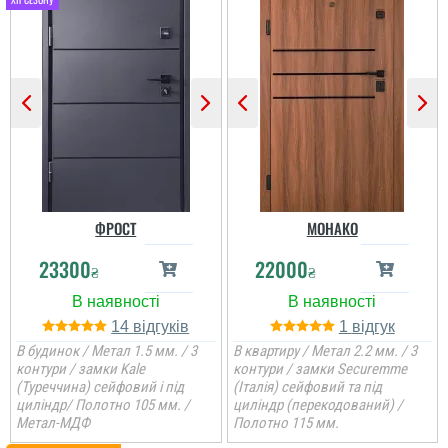
ФРОСТ
МОНАКО
23300
22000
₴
₴
14
1
В будинок / Метал 1.5 мм. / 3
В квартиру / Метал 2.2 мм. / 3
контури / замки Kale
контури / замки Securemme
(Туреччина) сейфовий і під
(Італія) сейфовий та під
циліндр/ Полотно 105 мм. /
циліндр (перекодований) /
Метал-МДФ
Полотно 115 мм.