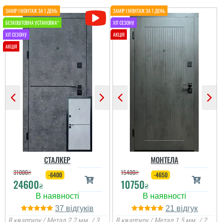
СТАЛКЕР
МОНТЕЛА
31000
₴
15400
₴
-6400
-4650
24600
10750
₴
₴
37
21
В квартиру / Метал 2.2 мм. / 3
В квартиру / Метал 1.5 мм. / 2