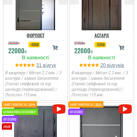
виконану роботу і за
двері, все сподобалось,
хлопці молодці.
читати всі відгуки
ФОРПОСТ
АСГАРД
26350
₴
27350
₴
-4350
-5350
22000
22000
₴
₴
31
20
В квартиру / Метал 2.2 мм. / 3
В квартиру / Метал 2.2 мм. / 3
контури / замки Securemme
контури / замки Securemme
(Італія) сейфовий та під
(Італія) сейфовий та під
циліндр (перекодований) /
циліндр (перекодований) /
Полотно 115 мм.
Полотно 115 мм.
Леонід