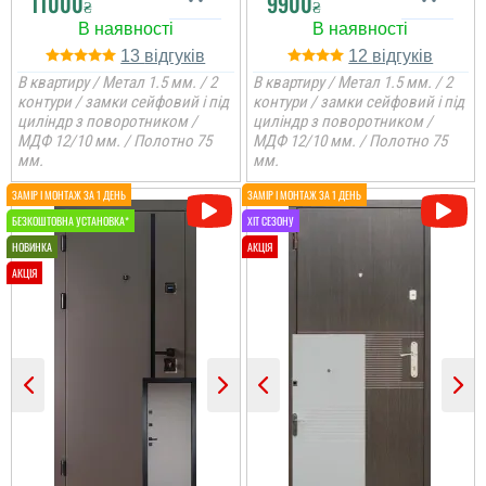
11000
9900
₴
₴
13
12
В квартиру / Метал 1.5 мм. / 2
В квартиру / Метал 1.5 мм. / 2
контури / замки сейфовий і під
контури / замки сейфовий і під
циліндр з поворотником /
циліндр з поворотником /
МДФ 12/10 мм. / Полотно 75
МДФ 12/10 мм. / Полотно 75
мм.
мм.