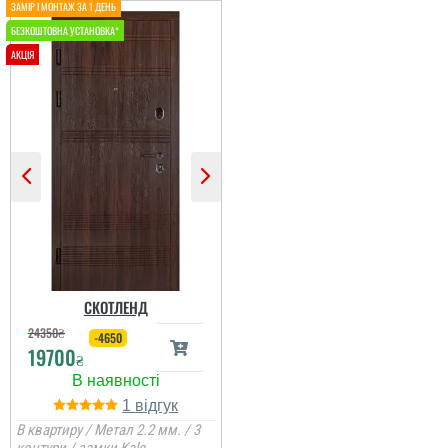
Ігор
Іван
Чудове поєнання в
Дякую за встановлені
кольорі під мою мебель
двері: якісні,
та підлогу. хотів шось в
шумоізольовані, зручні.
такому стилі, класний
Спеціалісти, які
колір вільха дуже пасує
встановлювали,
і вставки молдингу,
спрацювали швидко,
просто шикарно...
акуратно, надійно.
Рекомендую всім!...
читати всі відгуки
СКОТЛЕНД
24350
₴
-4650
19700
₴
1
В квартиру / Метал 2.2 мм. / 3