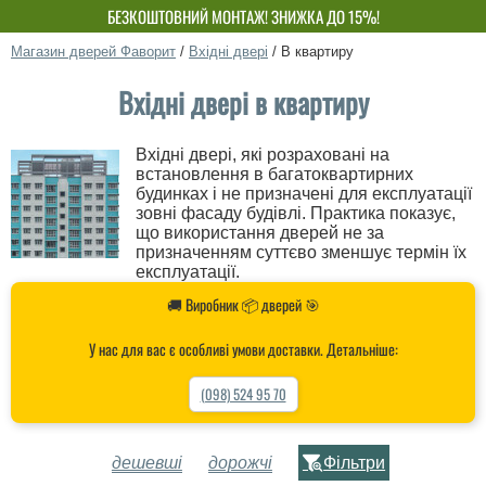
БЕЗКОШТОВНИЙ МОНТАЖ! ЗНИЖКА ДО 15%!
ВЛАСНЕ ВИРОБНИЦТВО-НЕ ПЕРЕПЛАЧУЙ!
Магазин дверей Фаворит
/
Вхідні двері
/
В квартиру
Вхідні двері в квартиру
Вхідні двері, які розраховані на
встановлення в багатоквартирних
будинках і не призначені для експлуатації
зовні фасаду будівлі. Практика показує,
що використання дверей не за
призначенням суттєво зменшує термін їх
експлуатації.
🚚 Виробник 📦 дверей 🎯
У нас для вас є особливі умови доставки. Детальніше:
(098) 524 95 70
дешевші
дорожчі
Фільтри