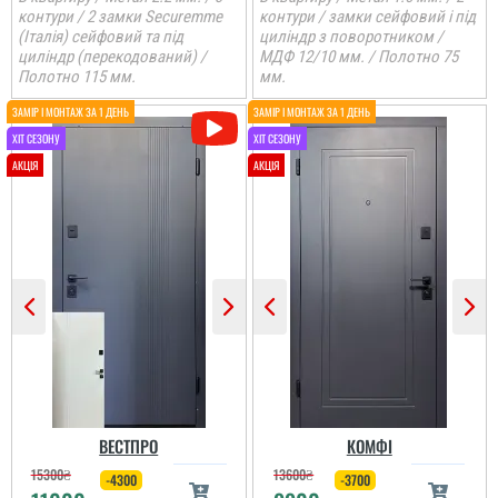
контури / 2 замки Securemme
контури / замки сейфовий і під
(Італія) сейфовий та під
циліндр з поворотником /
циліндр (перекодований) /
МДФ 12/10 мм. / Полотно 75
Полотно 115 мм.
мм.
ВЕСТПРО
КОМФІ
15300
₴
13600
₴
-4300
-3700