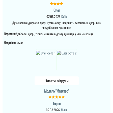
Олег
02.08.2026
Київ
Дуже велике дякую за двері і установку, швидкість виконання, двері всім
сподобалися домашнім
Переваги:
Добротні двері, тільки міняйте відразу циліндр у них на краще
Недоліки:
Немає
Оля
Читати відгуки
Чудова модель дверей,
ми не захотіли брати на
Модель "Маэстро"
зовні МДФ в квартиру,
щоб було надійніше до
зовнішнього
використання, так як
Тарас
сусіди у нас не самі
кращі. Велике дякую
02.08.2026
Львів
установщику