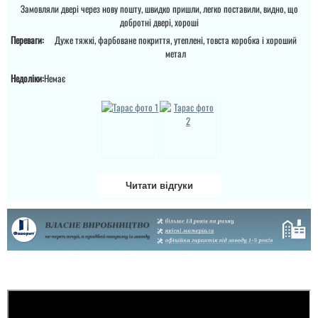
Замовляли двері через нову пошту, швидко пришли, легко поставили, видно, що
Олександру....
добротні двері, хороші
Переваги:
Дуже тяжкі, фарбоване покриття, утеплені, товста коробка і хороший
читати всі відгуки
метал
Сергій
Недоліки:
Немає
Все пройшло чудово,
все сподобалось, всім
дякую.
Читати відгуки