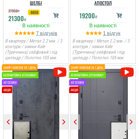
ШЕЛБІ
АПОСТОЛ
27950
₴
-6650
19200
₴
21300
₴
7
1
В квартиру / Метал 2.2 мм. / 3
В квартиру / Метал 2.2 мм. / 3
контури / замки Kale
контури / замки Kale
(Туреччина) сейфовий і під
(Туреччина) сейфовий і під
циліндр / Полотно 105 мм.
циліндр / Полотно 105 мм.
Ігор
Дякую за встановлені
двері, установщики
виконали складний
монтаж.