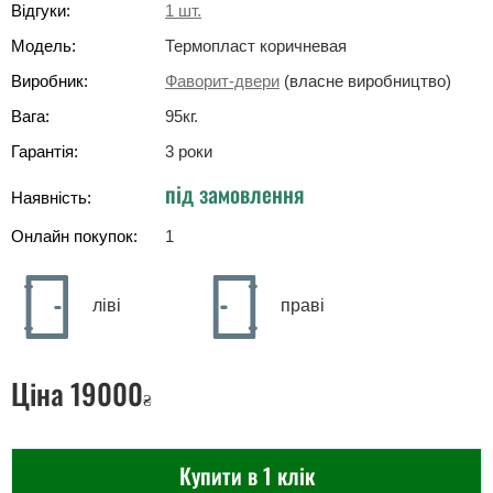
Відгуки:
1
шт.
Модель:
Термопласт коричневая
Виробник:
Фаворит-двери
(власне виробництво)
Вага:
95
кг
.
Гарантія:
3 роки
під замовлення
Наявність:
Онлайн покупок:
1
ліві
праві
Ціна
19000
₴
Купити в 1 клік