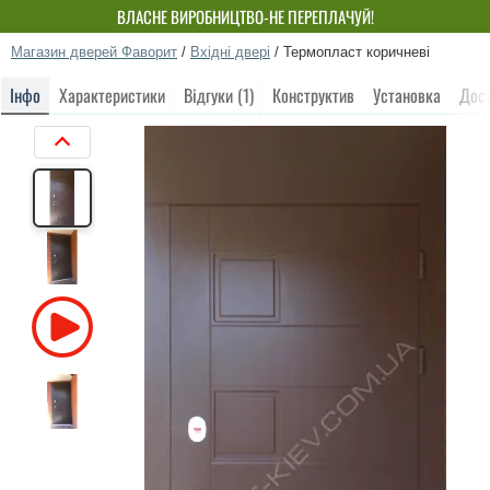
ВЛАСНЕ ВИРОБНИЦТВО-НЕ ПЕРЕПЛАЧУЙ!
Магазин дверей Фаворит
/
Вхідні двері
/
Термопласт коричневі
Інфо
Характеристики
Відгуки (1)
Конструктив
Установка
Дос