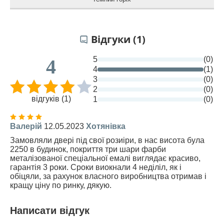
Відгуки (1)
5
(0)
4
4
(1)
3
(0)
2
(0)
відгуків (1)
1
(0)
Валерій
12.05.2023
Хотянівка
Замовляли двері під свої розиіри, в нас висота була
2250 в будинок, покриття три шари фарби
металізованої спеціальної емалі виглядає красиво,
гарантія 3 роки. Сроки виокнали 4 неділіл, як і
обіцяли, за рахунок власного виробництва отримав і
кращу ціну по ринку, дякую.
Написати відгук