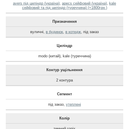
avers під циліндр (україна)
,
apecs сейфовий (україна)
,
kale
сейфовий та під циліндр (туреччина) (+1800грн.)
Призначення
вуличні
,
в будинок
,
в котедж
,
під заказ
Циліндр
modo (китай)
,
kale (туреччина)
Контур ущільнення
2 контура
Сегмент
під заказ
,
утеплені
Колір
темний горіх