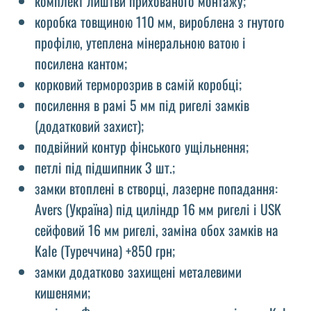
комплект лиштви прихованого монтажу;
коробка товщиною 110 мм, вироблена з гнутого
профілю, утеплена мінеральною ватою і
посилена кантом;
корковий терморозрив в самій коробці;
посилення в рамі 5 мм під ригелі замків
(додатковий захист);
подвійний контур фінського ущільнення;
петлі під підшипник 3 шт.;
замки втоплені в створці, лазерне попадання:
Avers (Україна) під циліндр 16 мм ригелі і USK
сейфовий 16 мм ригелі, заміна обох замків на
Kale (Туреччина) +850 грн;
замки додатково захищені металевими
кишенями;