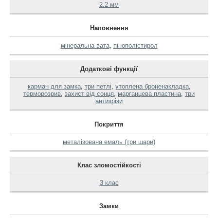
2.2 мм
Наповнення
мінеральна вата
,
пінополістирол
Додаткові функції
карман для замка
,
три петлі
,
утоплена броненакладка
,
терморозрив
,
захист від сонця
,
марганцева пластина
,
три
антизрізи
Покриття
металізована емаль (три шари)
Клас зломостійкості
3 клас
Замки