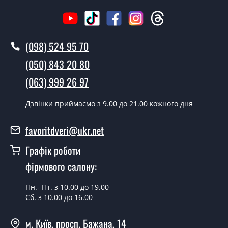
Як швидко можете встановити двері
Термопласт коричневі?
У той самий день протягом кількох годин, за умови
(098) 524 95 70
наявності їх на складі, чи наступного дня.
(050) 843 20 80
Чи можна на сьогодні викликати
(063) 999 26 97
замірника?
Дзвінки приймаємо з 9.00 до 21.00 кожного дня
Так можна.
У вас є в наявності готові двері
favoritdveri@ukr.net
вхідні?
Графік роботи
Так, ми маємо великий асортимент готових вхідних
фірмового салону:
дверей.
Яка вартість найдешевших вхідних
Пн.- Пт. з 10.00 до 19.00
Сб. з 10.00 до 16.00
дверей?
Від 5200 грн.
м. Київ, просп. Бажана, 14