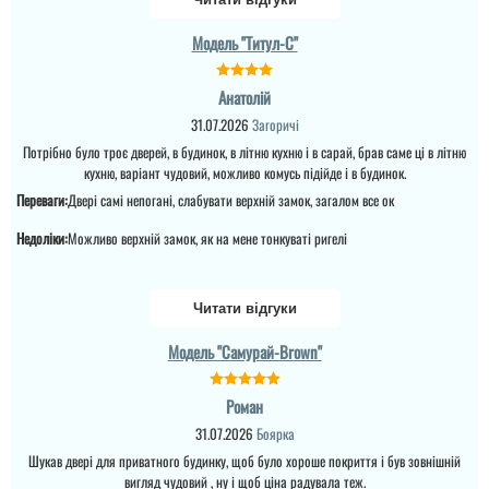
молодці виконали все
швидко
Двері непогані ц
Модель "Титул-C"
сподобались,
встановили швидко, все
заробили і зробили як
Анатолій
хотіли
31.07.2026
Загоричі
Потрібно було троє дверей, в будинок, в літню кухню і в сарай, брав саме ці в літню
читати всі відгуки
кухню, варіант чудовий, можливо комусь підійде і в будинок.
Переваги:
Двері самі непогані, слабувати верхній замок, загалом все ок
Недоліки:
Можливо верхній замок, як на мене тонкуваті ригелі
Читати відгуки
Модель "Самурай-Brown"
Валерія
Роман
Сподобався варіант по
31.07.2026
Боярка
ціні та дизайну ч двері
утеплені, встановили
Шукав двері для приватного будинку, щоб було хороше покриття і був зовнішній
доволі швидко, молодці.
вигляд чудовий , ну і щоб ціна радувала теж.