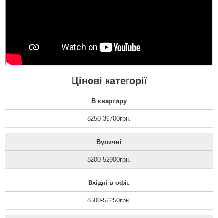
Валерій
Людмила
Дякую за чудові двері та
швидку доставку. По
Менеджер Віталій
якості все на вищому
неприємний. Замовляти
рівні. Самі двері
у вас двері передумала.
Цінові категорії
товстелезні та теплі, що
одразу стало помітно
після установки.
В квартиру
Магазину і виробнику
читати всі відгуки
бажаю процвітання та
великої кіл...
8250-39700грн.
Вуличні
8200-52900грн.
Вхідні в офіс
8500-52250грн.