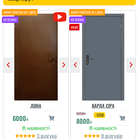
Ірина
Двері дуже
сподобались, дякую за
все від заміру до
установки.
ДОНА
ВАРДА СІРА
9250
₴
-1250
6000
₴
8000
₴
3
8