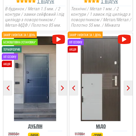
1
1
В будинок / Метал 1.5 мм. / 2
Технічні / Метал 1 мм. / 2
контури / замки сейфовий і під
контури / 1 замок під циліндр з
циліндр з поворотником /
поворотником / Метал/Метал /
Метал-МДФ / Полотно 85 мм.
Полотно 55 мм. / Мінвата
ДУБЛІН
МІДО
28850
₴
11700
₴
-5650
-2300