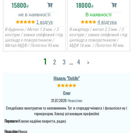
15800
18000
₴
₴
1
4
В будинок / Метал 1.8 мм. / 2
В квартиру / метал 2.2 мм. / 2
контури / замки сейфовий і під
контури / замки сейфовий і під
циліндр з поворотником /
циліндр з поворотником /
Метал-МДФ / Полотно 95 мм.
МДФ 16 мм. / Полотно 90 мм.
1
2
3
...
4
>
Модель "Dublin"
Анна
Тетяна
Олег
За одну зиму на дверях
31.07.2026
Новосілки
утворилась корозія. І це
при тому, що зима була
Якісні, гарні двері.
Сподобався конструктив та наповненням. Тут ж стеродур+мінвата і фольгоізол ну і
тепла. Купували саме
Професійний монтаж.
терморозрив. Хлопці установщик професійні
цей варіант за порадою
Чудова робота
майстрів з цього
Переваги:
Класне надійне покриття, раджу
менеджерів у допомозі
магазину. Продавець
вибору. Дуже дякую!
вже майже два тижні не
Недоліки:
Немає
реагує на звернення,