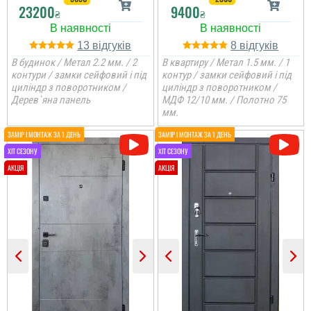
23200
9400
₴
₴
13
8
В будинок / Метал 2.2 мм. / 2
В квартиру / Метал 1.5 мм. / 1
контури / замки сейфовий і під
контур / замки сейфовий і під
циліндр з поворотником /
циліндр з поворотником /
Дерев`яна панель
МДФ 12/10 мм. / Полотно 75
мм.
Тетяна