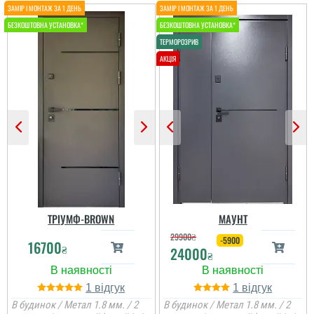
Рома
Потрібні були двері
недорогі в
хозприміщення, але щоб
не консервная банка і
мала захист, як раз в ці
гроші доволі тепла та
надійна дверка,
встановили
установщики все ок. ...
читати всі відгуки
ТРІУМФ-BROWN
МАУНТ
29900
₴
-5900
16700
₴
24000
₴
1
1
В будинок / Метал 1.8 мм. / 2
В будинок / Метал 1.8 мм. / 2