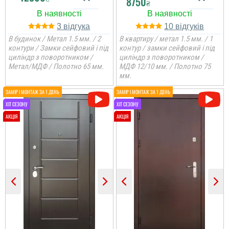
8750
₴
3
10
В будинок / Метал 1.5 мм. / 2
В квартиру / метал 1.5 мм. / 1
контури / Замки сейфовий і під
контур / замки сейфовий і під
циліндр з поворотником /
циліндр з поворотником /
Метал/МДФ / Полотно 65 мм.
МДФ 12/10 мм. / Полотно 75
мм.
Оксана
Дякуємо команді
'Фаворит Двері" за
професійну роботу - від
замовлення до
Леонід
встановлення все на
вищому рівні. Порадили
дизайн дверей,
Непоганий як на мене
допомогли з
бюджетний варіант,
фурнітурою, все чітко
замки та ручка
виміряли та
слабуваті, але ж і ціна
прорахували для
чудова та і метал
замовле...
непоганий, краща ціна
на ринку....