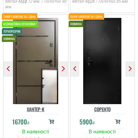
Метал-Мдф 12 мм. / Полотно 80
Метал-МДФ / Полотно 85 мм.
мм.
ХАНТЕР-К
СОРЕНТО
16700
5900
₴
₴