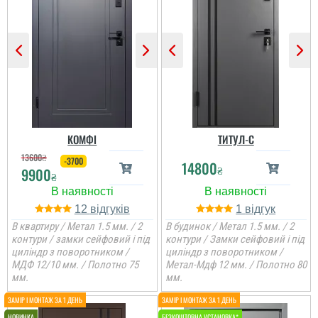
КОМФІ
ТИТУЛ-С
13600
₴
-3700
14800
₴
9900
₴
12
1
В квартиру / Метал 1.5 мм. / 2
В будинок / Метал 1.5 мм. / 2
контури / замки сейфовий і під
контури / Замки сейфовий і під
циліндр з поворотником /
циліндр з поворотником /
МДФ 12/10 мм. / Полотно 75
Метал-Мдф 12 мм. / Полотно 80
мм.
мм.