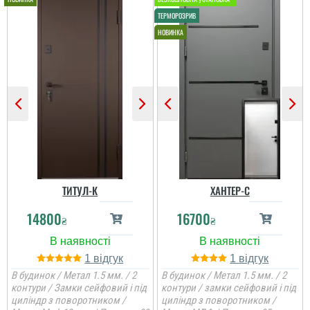
ТИТУЛ-К
ХАНТЕР-С
14800
16700
₴
₴
1
1
В будинок / Метал 1.5 мм. / 2
В будинок / Метал 1.5 мм. / 2
контури / Замки сейфовий і під
контури / замки сейфовий і під
циліндр з поворотником /
циліндр з поворотником /