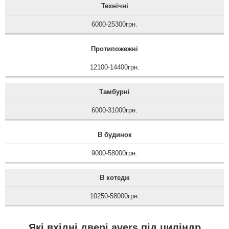
Технічні
6000-25300грн.
Протипожежні
12100-14400грн.
Тамбурні
6000-31000грн.
В будинок
9000-58000грн.
В котедж
10250-58000грн.
Які вхідні двері avers під циліндр