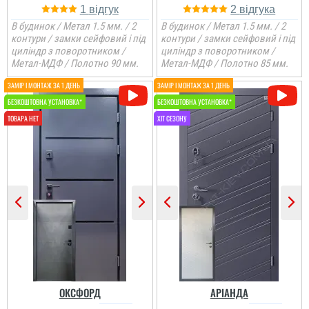
1
2
читати всі відгуки
В будинок / Метал 1.5 мм. / 2
В будинок / Метал 1.5 мм. / 2
контури / замки сейфовий і під
контури / замки сейфовий і під
циліндр з поворотником /
циліндр з поворотником /
Метал-МДФ / Полотно 90 мм.
Метал-МДФ / Полотно 85 мм.
ОКСФОРД
АРІАНДА