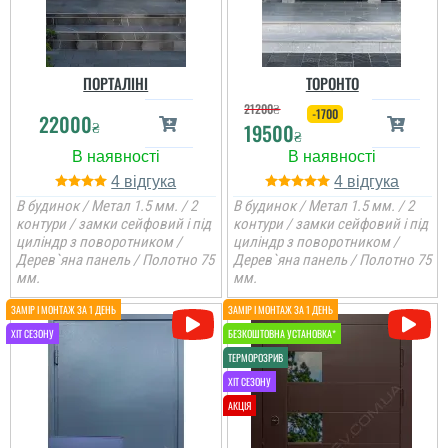
ПОРТАЛІНІ
ТОРОНТО
21200
₴
-1700
22000
₴
19500
₴
4
4
В будинок / Метал 1.5 мм. / 2
В будинок / Метал 1.5 мм. / 2
контури / замки сейфовий і під
контури / замки сейфовий і під
циліндр з поворотником /
циліндр з поворотником /
Дерев`яна панель / Полотно 75
Дерев`яна панель / Полотно 75
мм.
мм.