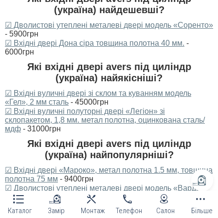
(україна) найдешевші?
☑ Дволистові утеплені металеві двері модель «Соренто»
- 5900грн
☑ Вхідні двері Дона сіра товщина полотна 40 мм.
-
6000грн
Які вхідні двері avers під циліндр
(україна) найякісніші?
☑ Вхідні вуличні двері зі склом та куванням модель
«Гел», 2 мм сталь
- 45000грн
☑ Вхідні вуличні полуторні двері «Легіон» зі
склопакетом, 1,8 мм. метал полотна, оцинкована сталь/
мдф
- 31000грн
Які вхідні двері avers під циліндр
(україна) найпопулярніші?
☑ Вхідні двері «Мароко», метал полотна 1.5 мм, товщина
полотна 75 мм
- 9400грн
☑ Дволистові утеплені металеві двері модель «Варда»
-
8000грн
Каталог
Замір
Монтаж
Телефон
Салон
Більше
Середня оцінка товарів цієї категорії: