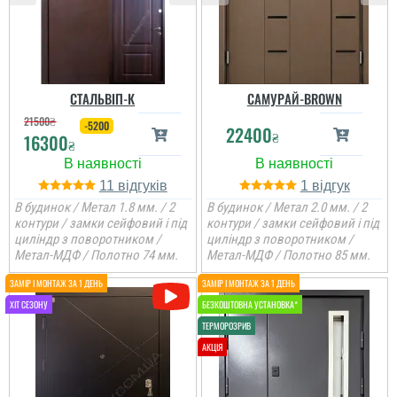
СТАЛЬВІП-К
САМУРАЙ-BROWN
21500
₴
-5200
22400
₴
16300
₴
11
1
В будинок / Метал 1.8 мм. / 2
В будинок / Метал 2.0 мм. / 2
контури / замки сейфовий і під
контури / замки сейфовий і під
циліндр з поворотником /
циліндр з поворотником /
Метал-МДФ / Полотно 74 мм.
Метал-МДФ / Полотно 85 мм.
Євген
Потрібно було двері в
кладову, щоб недорого і
закрити проєм, вийшло
навіть краще, ніж
очікував.