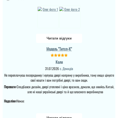
ар...
читати всі відгуки
читати всі відгуки
Читати відгуки
Модель "Титул-К"
Коля
Катя
31.07.2026
с. Демидів
Не переплачуєш посереднику і купуєш двері напряму у виробника, тому якщо цінуєте
Вчера установили
двери, спасибо я
свої кошти і вам потрібні двері, то вам сюди.
осталась очень
Переваги:
Сподбався дизайн, двері утеплені і ціна вразила, думали, що якийсь Китай,
довольная, цена
Іван
але ні наші українські двері та й ще власного виробництва
соотвествует
заявленным параметрам
на данное время...
Недоліки:
Немає
Двері самі по собі
зроблені не погано і
читати всі відгуки
Іван
гарне покриття, є
склопакет. Установщики
Читати відгуки