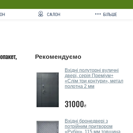
ОН
САЛОН
БІЛЬШЕ
опакет,
Рекомендуємо
Вхідні полуторні вуличні
двері, серія Преміум+
«Слім три контури», метал
полотна 2 мм
31000
₴
Вхідні бронедвері з
потрійним притвором
«Рубін», 115 мм товщина