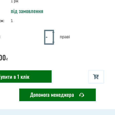
1 рік
під замовлення
ок:
1
і
праві
00
₴
упити в 1 клік
Допомога менеджера