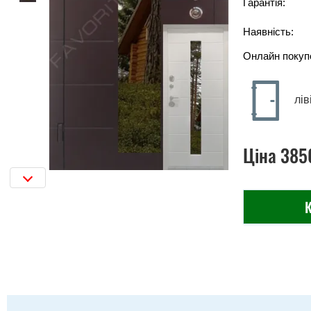
Гарантія:
Наявність:
Онлайн покуп
лів
Ціна
385
К