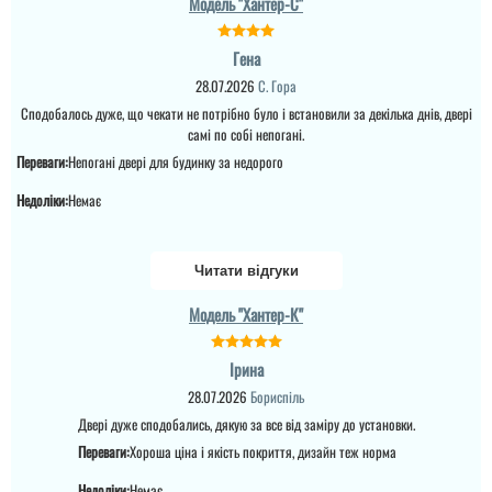
Модель "Хантер-С"
Гена
28.07.2026
С. Гора
Сподобалось дуже, що чекати не потрібно було і встановили за декілька днів, двері
самі по собі непогані.
Переваги:
Непогані двері для будинку за недорого
Недоліки:
Немає
Читати відгуки
Модель "Хантер-К"
Ірина
28.07.2026
Бориспіль
Двері дуже сподобались, дякую за все від заміру до установки.
Переваги:
Хороша ціна і якість покриття, дизайн теж норма
Недоліки:
Немає