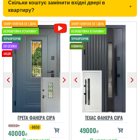
Скільки коштує замінити вхідні двері в
+
квартиру?
Іван
Ростік
Класний дизайн,надійне
В магазині дуже великий
дерев'яне покриття,
вибір і дуже
хороші замки і метал,
сподобалась дана
гарно утеплені, дякую за
модель. Встановили
допомогу у виборі
швидко через три дні
дверей, все дуже
після замовлення....
надійно....
читати всі відгуки
читати всі відгуки
ГРЕТА ФАНЕРА СІРА
ТЕХАС ФАНЕРА СІРА
48650
₴
-8650
49000
₴
40000
₴