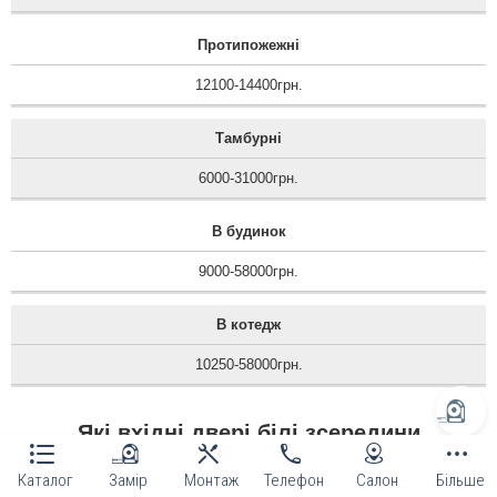
Протипожежні
12100-14400грн.
Тамбурні
6000-31000грн.
В будинок
9000-58000грн.
В котедж
10250-58000грн.
Які вхідні двері білі зсередини
найдешевші?
Каталог
Замір
Монтаж
Телефон
Салон
Більше
☑ Вхідні двері модель «Мідо», метал полотна 1.5 мм,