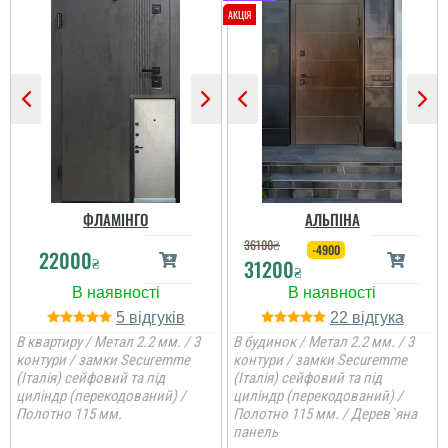
Дуже задоволений
Дуже велике дякую за
послугами данної
двері і установку,
компанії. Все виконало
швидкість виконання,
вчасно, акуратно та
двері всім сподобалися
надійно.
домашнім
читати всі відгуки
читати всі відгуки
ФЛАМІНГО
АЛЬПІНА
36100
₴
-4900
22000
₴
31200
₴
5
22
В квартиру / Метал 2.2 мм. / 3
В будинок / Метал 2.2 мм. / 3
контури / замки Securemme
контури / замки Securemme
(Італія) сейфовий та під
(Італія) сейфовий та під
циліндр (перекодований) /
циліндр (перекодований) /
Полотно 115 мм.
Полотно 115 мм. / Дерев`яна
панель