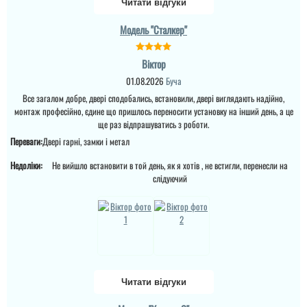
Читати відгуки
Модель "Сталкер"
Надія Киданчук
Віктор
01.08.2026
Буча
Чудова компанія
професіоналів! Надали
Все загалом добре, двері сподобались, встановили, двері виглядають надійно,
професійну
монтаж професійно, єдине що пришлось переносити установку на інший день, а це
консультацію щодо
вибору моделі, швидко
ще раз відпрашуватись з роботи.
доставили, якісно
Переваги:
Двері гарні, замки і метал
встановили.
Рекомендую!...
Недоліки:
Не вийшло встановити в той день, як я хотів , не встигли, перенесли на
слідуючий
читати всі відгуки
Читати відгуки