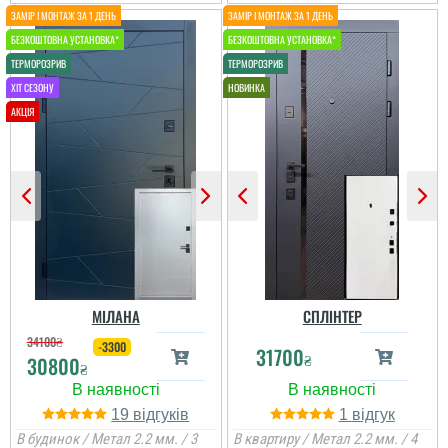
Женя
Вся сім'я задоволена
дверима, дуже
товстелезні та міцні на
МІЛАНА
СПЛІНТЕР
вид двері, покриття яке
нічого ок боїться,
34100
₴
-3300
31700
встановили швидко....
₴
30800
₴
19
1
В будинок / Метал 2.2 мм. / 3
В квартиру / Метал 2.2 мм. / 4