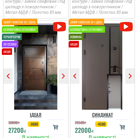
контури / замки сейфовий і під
контури / замки сейфовий і під
циліндр з поворотником /
циліндр з поворотником /
Метал-МДФ / Полотно 85 мм.
Метал-МДФ / Полотно 85 мм.
ІДЕАЛ
СИНДИКАТ
30800
₴
26500
₴
-3600
-4500
27200
22000
₴
₴