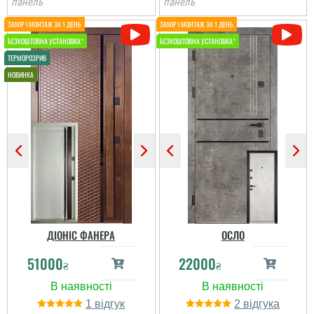
панель
панель
Валерій
Загалом дверима
задоволений та і
сервісом, думав будуть
за ніс водити мене
довго, але н, вирішили
швидко і замінили
накладку ще на
краще.Сказали щ цими
дверима це вперше...
читати всі відгуки
ДІОНІС ФАНЕРА
ОСЛО
51000
22000
₴
₴
1
2