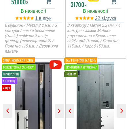
51000
₴
вчано та ціле. Двері ну
31700
₴
просто тов...
1
22
В будинок / Метал 2.2 мм. / 3
В квартиру / Метал 2.2 мм. / 4
контури / замки Securemme
контури / замки Mottura
(Італія) сейфовий та під
двухключова + Securemme
циліндр (перекодований) /
сейфовий (Італія) / Полотно
Полотно 115 мм. / Дерев`яна
115 мм. / Короб 150 мм.
панель
Денис
Руслана
Просто шикарне
виконання данних