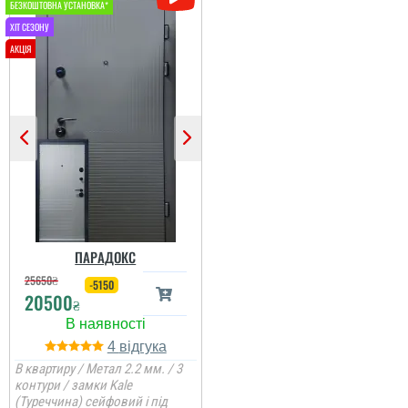
Андрій
Дякую за встановлені
двері: якісні,
Двері замовляв під
шумоізольовані, зручні.
замовлення, трохи
Спеціалісти, які
потрвбео було зачекати,
встановлювали,
але воно того вартує,
спрацювали швидко,
двері якісні, встановили
акуратно, надійно.
хлопці акуратно,
Рекомендую всім!...
молодці. ...
читати всі відгуки
читати всі відгуки
Ірина
ПАРАДОКС
25650
₴
-5150
20500
₴
Встановили швидко, все
акуратно, двері по
дизайну сподобались
4
всій сії, двері якісні,
полотно при відкриванні
В квартиру / Метал 2.2 мм. / 3
тяжке....
контури / замки Kale
(Туреччина) сейфовий і під