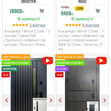
ІМПЕРІУМ
МІДО
11700
₴
-2300
18900
₴
9400
₴
3
8
В квартиру / Метал 2.2 мм. / 3
В квартиру / Метал 1.5 мм. / 1
контури / замки Kale
контур / замки сейфовий і під
(Туреччина) сейфовий і під
циліндр з поворотником /
циліндр / Полотно 105 мм.
МДФ 12/10 мм. / Полотно 75
мм.