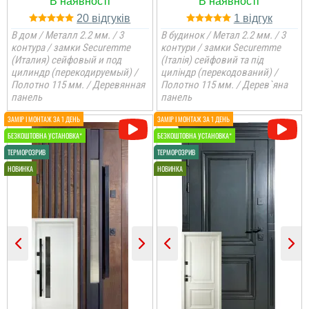
20
1
В дом / Металл 2.2 мм. / 3
В будинок / Метал 2.2 мм. / 3
контура / замки Securemme
контури / замки Securemme
(Италия) сейфовый и под
(Італія) сейфовий та під
цилиндр (перекодируемый) /
циліндр (перекодований) /
Полотно 115 мм. / Деревянная
Полотно 115 мм. / Дерев`яна
панель
панель
Ярік
Іван
Двері потрібні були
недорогі, але біль менш,
Велике дякую за
то в принципі двері и
виконану роботу і за
задоволений я
двері, все сподобалось,
встановили доволі
хлопці молодці.
швидко, взагалі все
замовлення пройшло
доволі швидко. ...
читати всі відгуки
читати всі відгуки