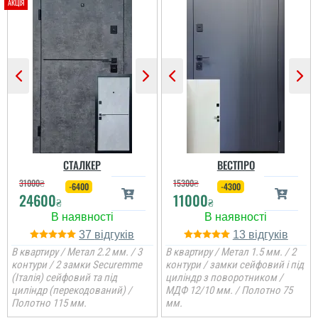
СТАЛКЕР
ВЕСТПРО
31000
₴
15300
₴
-6400
-4300
24600
11000
₴
₴
37
13
В квартиру / Метал 2.2 мм. / 3
В квартиру / Метал 1.5 мм. / 2
контури / 2 замки Securemme
контури / замки сейфовий і під
(Італія) сейфовий та під
циліндр з поворотником /
циліндр (перекодований) /
МДФ 12/10 мм. / Полотно 75
Полотно 115 мм.
мм.