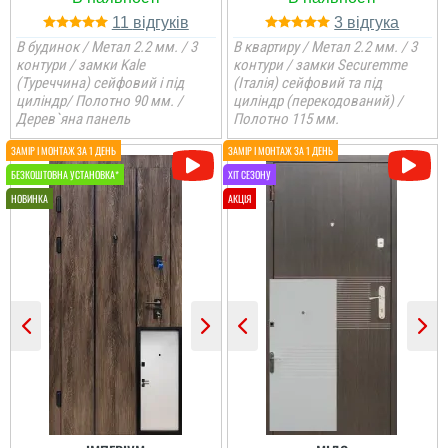
11
3
В будинок / Метал 2.2 мм. / 3
В квартиру / Метал 2.2 мм. / 3
контури / замки Kale
контури / замки Securemme
(Туреччина) сейфовий і під
(Італія) сейфовий та під
циліндр/ Полотно 90 мм. /
циліндр (перекодований) /
Дерев`яна панель
Полотно 115 мм.