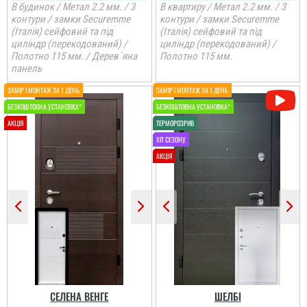
В будинок / Метал 2.2 мм. / 3
В квартиру / Метал 2.2 мм. / 3
контури / замки Securemme
контури / замки Securemme
(Італія) сейфовий та під
(Італія) сейфовий та під
циліндр (перекодований) /
циліндр (перекодований) /
Полотно 115 мм. / Дерев`яна
Полотно 115 мм.
панель
Денис
Робив двері на
замовлення по висоту
більшу, виглядає ще
красивіше. Велике
дякую за не просту
установку.
читати всі відгуки
СЕЛЕНА ВЕНГЕ
ШЕЛБІ