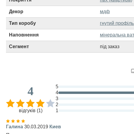
Декор
мдф
Тип коробу
гнутий профіль
Наповнення
мінеральна ва
Сегмент
під заказ
5
4
4
3
2
відгуків (1)
1
Галина
30.03.2019
Киев