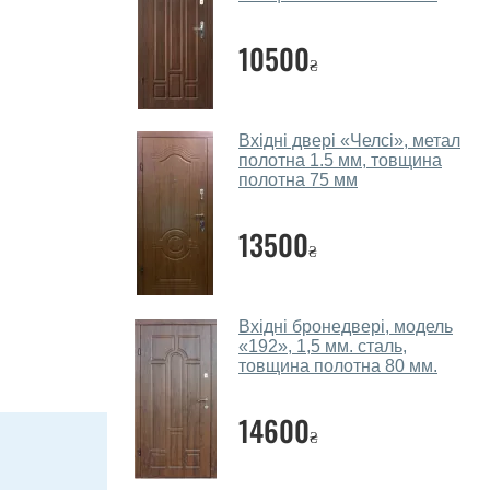
10500
₴
Вхідні двері «Челсі», метал
полотна 1.5 мм, товщина
полотна 75 мм
13500
₴
Вхідні бронедвері, модель
«192», 1,5 мм. сталь,
товщина полотна 80 мм.
14600
₴