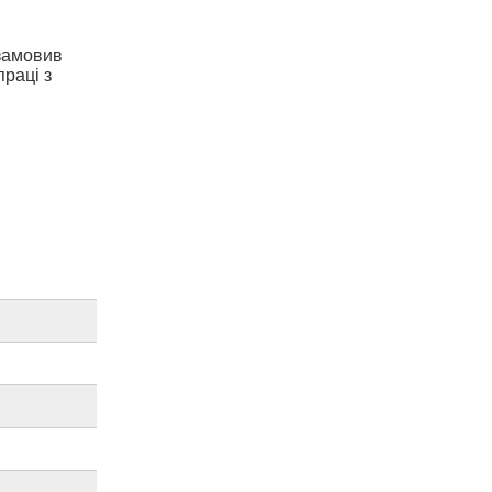
 замовив
праці з