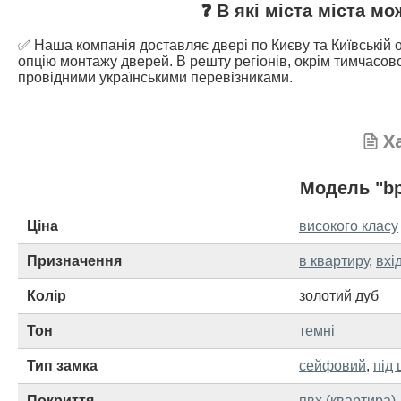
❓ В які міста міста м
✅ Наша компанія доставляє двері по Києву та Київській о
опцію монтажу дверей. В решту регіонів, окрім тимчасово
провідними українськими перевізниками.
Х
Модель "bp
Ціна
високого класу
Призначення
в квартиру
,
вхі
Колір
золотий дуб
Тон
темні
Тип замка
сейфовий
,
під 
Покриття
пвх (квартира)