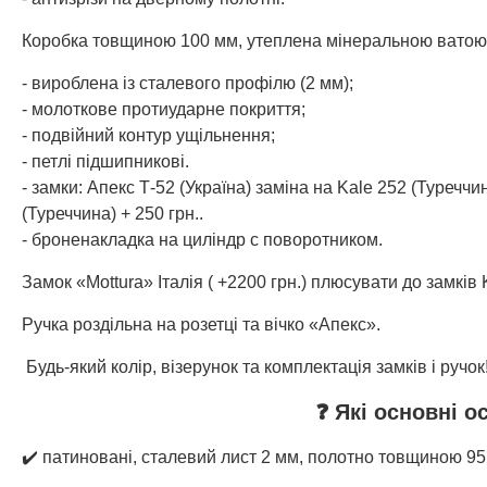
Коробка товщиною 100 мм, утеплена мінеральною ватою
- вироблена із сталевого профілю (2 мм);
- молоткове протиударне покриття;
- подвійний контур ущільнення;
- петлі підшипникові.
- замки: Апекс Т-52 (Україна) заміна на Kale 252 (Туреччи
(Туреччина) + 250 грн..
- броненакладка на циліндр с поворотником.
Замок «Mottura» Італія ( +2200 грн.) плюсувати до замків 
Ручка роздільна на розетці та вічко «Апекс».
Будь-який колір, візерунок та комплектація замків і ручок!
❓ Які основні о
✔️ патиновані, сталевий лист 2 мм, полотно товщиною 9