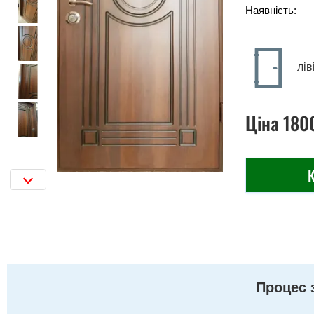
Наявність:
лів
Ціна
180
К
Процес 