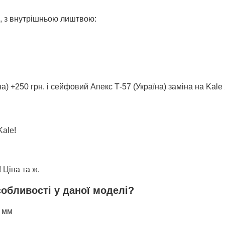
, з внутрішньою лиштвою:
на) +250 грн. і сейфовий Апекс Т-57 (Україна) заміна на Kale
Kale!
 Ціна та ж.
собливості у даної моделі?
5 мм