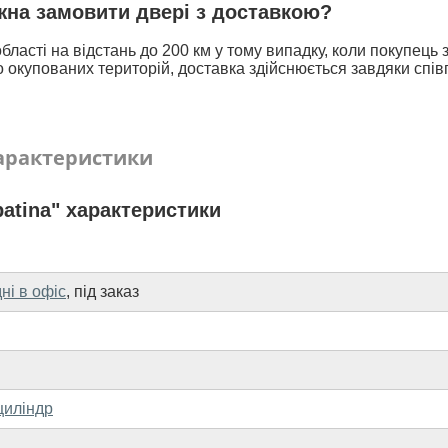
ожна замовити двері з доставкою?
бласті на відстань до 200 км у тому випадку, коли покупець
 окупованих територій, доставка здійснюється завдяки спів
арактеристики
atina" характеристики
дні в офіс
,
під заказ
циліндр