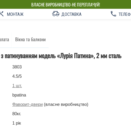
ВЛАСНЕ ВИРОБНИЦТВО-НЕ ПЕРЕПЛАЧУЙ!
МОНТАЖ
ДОСТАВКА
ТЕЛЕФ
плата
Вікна та балкони
і з патинуванням модель «Лурія Патина», 2 мм сталь
3803
4.5
/5
1
шт.
bpatina
Фаворит-двери
(власне виробництво)
80
кг
.
1 рік