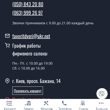
(050) 843 20 80
условии наличия их на складе, либо на следующий
день.
(063) 999 26 97
Можно на сегодня вызвать
Звонки принимаем c 9.00 до 21.00 каждый день
замерщика?
favoritdveri@ukr.net
Да можно.
График работы
У вас есть в наличии готовые двери
входные?
фирменого салона:
Да, мы имеем большой ассортимент готовых входных
Пн.- Пт. с 10.00 до 19.00
дверей.
Сб. с 10.00 до 16.00
Какая стоимость самых дешевых
г. Киев, просп. Бажана, 14
входных дверей?
Проложить маршрут
От 5200 грн.
Онлайн консультант
Нужны двери входные эконом
класса, что посоветуете?
Каталог
Замер
Монтаж
Телефон
Салон
Больше