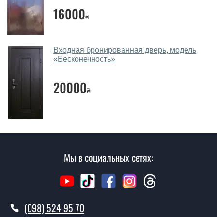
16000
не посещая наш офис.
₴
Сколько стоит вызвать замерщика?
Вызов замерщика-консультанта стоит 450 грн.
Входная бронированная дверь, модель
«Бесконечность»
Вы производите установку входных
дверей?
20000
₴
Да производим. Монтаж входных дверей
производится согласно очереди, во все дни кроме
воскресенья.
Сколько стоит установка дверей
Верту?
Мы в социальных сетях:
Стоимость установки дверей Верту - от 1600 грн.
Как быстро можете установить двери
Верту?
(098) 524 95 70
В тот же день в течении нескольких часов, при