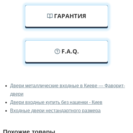
ГАРАНТИЯ
F.A.Q.
У вас можно посмотреть двери
входные вживую?
Двери металлические входные в Киеве — Фаворит-
двери
Да, можно посмотреть двери входные в нашем
фирменном салоне-магазине.
Двери входные купить без наценки - Киев
Входные двери нестандартного размера
У вас большой магазин?
Да, у нас большой выбор межкомнатных и входных
Похожие товары
дверей.