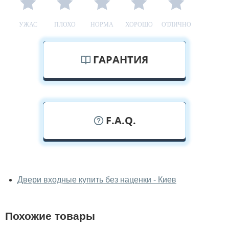
УЖАС
ПЛОХО
НОРМА
ХОРОШО
ОТЛИЧНО
ГАРАНТИЯ
F.A.Q.
У вас можно посмотреть двери
входные вживую?
Двери входные купить без наценки - Киев
Да, можно посмотреть двери входные в нашем
фирменном салоне-магазине.
Похожие товары
У вас большой магазин?