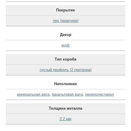
Покрытие
пвх (квартира)
Декор
мдф
Тип короба
гнутый профиль (2 притвора)
Наполнение
минеральная вата
,
базальтовая вата
,
пенополистирол
Толщина металла
2.2 мм