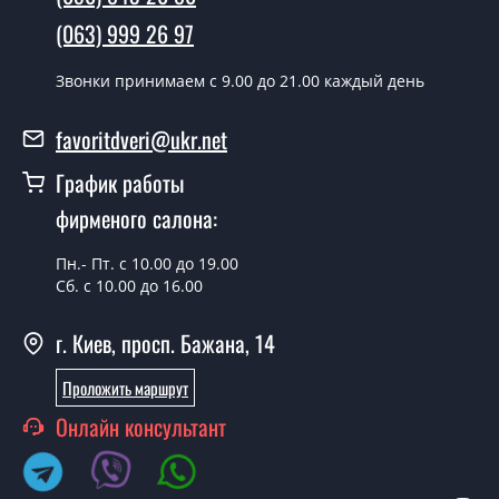
Модель 30?
(063) 999 26 97
В тот же день в течении нескольких часов, при
Звонки принимаем c 9.00 до 21.00 каждый день
условии наличия их на складе, либо на следующий
день.
favoritdveri@ukr.net
Можно на сегодня вызвать
График работы
замерщика?
фирменого салона:
Да можно.
Пн.- Пт. с 10.00 до 19.00
У вас есть в наличии готовые двери
Сб. с 10.00 до 16.00
входные?
г. Киев, просп. Бажана, 14
Да, мы имеем большой ассортимент готовых входных
дверей.
Проложить маршрут
Какая стоимость самых дешевых
Онлайн консультант
входных дверей?
От 5200 грн.